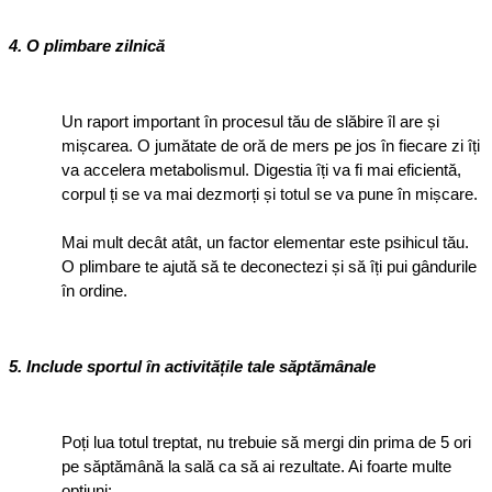
4. O plimbare zilnică
Un raport important în procesul tău de slăbire îl are și 
mișcarea. O jumătate de oră de mers pe jos în fiecare zi îți 
va accelera metabolismul. Digestia îți va fi mai eficientă, 
corpul ți se va mai dezmorți și totul se va pune în mișcare.
Mai mult decât atât, un factor elementar este psihicul tău. 
O plimbare te ajută să te deconectezi și să îți pui gândurile 
în ordine.
5. Include sportul în activitățile tale săptămânale
Poți lua totul treptat, nu trebuie să mergi din prima de 5 ori 
pe săptămână la sală ca să ai rezultate. Ai foarte multe 
opțiuni: