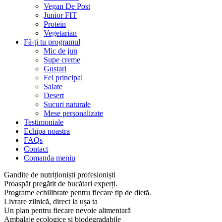
Vegan De Post
Junior FIT
Protein
Vegetarian
Fă-ți tu programul
Mic de jun
Supe creme
Gustari
Fel principal
Salate
Desert
Sucuri naturale
Mese personalizate
Testimoniale
Echipa noastra
FAQs
Contact
Comanda meniu
Gandite de nutriționiști profesioniști
Proaspăt pregătit de bucătari experți.
Programe echilibrate pentru fiecare tip de dietă.
Livrare zilnică, direct la ușa ta
Un plan pentru fiecare nevoie alimentară
Ambalaje ecologice și biodegradabile