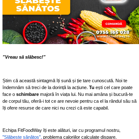
”Vreau să slăbesc!”
Știm că această sintagmă îți sună și ție tare cunoscută. Noi te 
îndemnăm să treci de la dorință la acțiune. 
Tu 
ești cel care poate 
face o 
schimbare
 majoră în viața lui. Nu mai amâna și bucură-te 
de corpul tău, oferă-i tot ce are nevoie pentru ca el la rândul său să 
îți ofere resurse de care nici nu crezi că este capabil.
Echipa FitFoodWay îți este alături, iar cu programul nostru, 
”Slăbește sănătos”,
 problema caloriilor calculate dispare. 