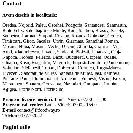
Contact
Avem deschis in localitatile:
Oradea, Nojorid, Paleu, Osorhei, Podgoria, Santandrei, Sanmartin,
Baile Felix, Saldabagiu de Munte, Bors, Santion, Brasov, Sacele,
Sanpetru, Harman, Stupini, Cristian, Rasnov, Ghimbav, Codlea,
Timisoara, Giroc, Sacalaz, Utvin, Giarmata, Sanmihai Roman,
Mosnita Noua, Mosnita Veche, Urseni, Ghiroda, Giarmata Vii,
Arad, Vladimirescu, Livada, Sanleani, Ploiesti, Lipanesti, Cluj-
Napoca, Floresti, Feleacu, Baciu, Bucuresti, Otopeni, Odăile,
Chiajna, Roșu, Bragadiru, Măgurele, Popesti-Leordeni, Pantelimon,
Voluntari, Stefanesti, Tunari, Dobroești, Corunca, Targu-Mures,
Livezeni, Sancraiu de Mures, Santana de Mures, Iasi, Barnova,
Pietrarie, Paun, Plopii fara sot, Aroneanu, Voinesti, Visani, Buzau,
Maracineni, Spataru, Constanta, Navodari, Cumpana, Lumina,
Agigea, Eforie Nord, Eforie Sud
Program livrare meniuri:
Luni - Vineri: 07:00 - 11:00
Program call center:
Luni - Vineri: 07:00 - 15:00
E-mail
contact@fitfoodway.ro
Telefon
0377702832
Pagini utile