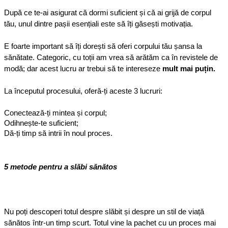
După ce te-ai asigurat că dormi suficient și că ai grijă de corpul 
tău, unul dintre pașii esențiali este să îți găsești motivația. 
E foarte important să îți dorești să oferi corpului tău șansa la 
sănătate. Categoric, cu toții am vrea să arătăm ca în revistele de 
modă; dar acest lucru ar trebui să te intereseze 
mult mai puțin.
La începutul procesului, oferă-ți aceste 3 lucruri:
Conectează-ți mintea și corpul;
Odihnește-te suficient;
Dă-ți timp să intrii în noul proces.
5 metode pentru a slăbi sănătos
Nu poți descoperi totul despre slăbit și despre un stil de viață 
sănătos într-un timp scurt. Totul vine la pachet cu un proces mai 