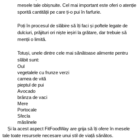
mesele tale obișnuite. Cel mai important este oferi o atenție 
sporită cantității pe care ți-o pui în farfurie.
Poți în procesul de slăbire să îți faci și poftele legate de 
dulciuri, prăjituri ori niște ieșiri la grătare, dar trebuie să 
menții o limită.
Totuși, unele dintre cele mai sănătoase alimente pentru 
slăbit sunt: 
Oul
vegetalele cu frunze verzi
carnea de vită
pieptul de pui
Avocado
brânza de vaci
Mere
Portocale
Sfecla
măslinele
Și la acest aspect FitFoodWay are grija să îți ofere în mesele 
tale toate resursele necesare unui stil de viață sănătos.