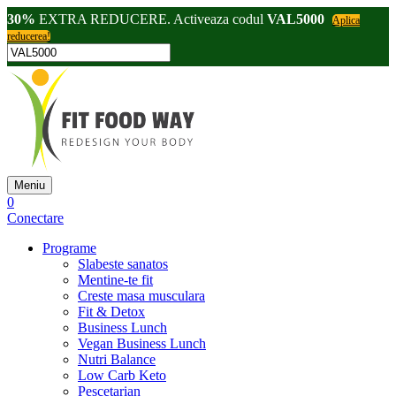
30%
EXTRA REDUCERE. Activeaza codul
VAL5000
Aplica
reducerea!
Meniu
0
Conectare
Programe
Slabeste sanatos
Mentine-te fit
Creste masa musculara
Fit & Detox
Business Lunch
Vegan Business Lunch
Nutri Balance
Low Carb Keto
Pescetarian