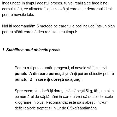
îndelungat. În timpul acestui proces, tu vei realiza ce face bine 
corpului tău, ce alimente îl epuizează și care este demersul ideal 
pentru nevoile tale.
Noi îți recomandăm 5 metode pe care tu le poți include într-un plan 
pentru slăbit care să dea rezultate cu timpul:
1. Stabilirea unui obiectiv precis
Pentru a-ți putea umări progesul, ai nevoie să îți setezi 
punctul A din care pornești 
și să îți pui un obiectiv pentru 
punctul B în care îți dorești să ajungi.
Spre exemplu, dacă îți dorești să slăbești 5kg, fă-ți un plan 
pe numărul de săptămâni în care tu vrei să scapi de acele 
kilograme în plus. Recomandat este să slăbești într-un 
defici caloric treptat și în jur de 0,5kg/săptămână.