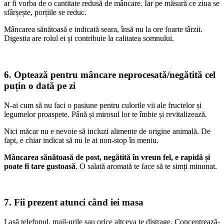
ar fi vorba de o cantitate redusă de mâncare. Iar pe măsură ce ziua se
sfârșește, porțiile se reduc.
Mâncarea sănătoasă e indicată seara, însă nu la ore foarte târzii.
Digestia are rolul ei și contribuie la calitatea somnului.
6. Optează pentru mâncare neprocesată/negătită cel
puțin o dată pe zi
N-ai cum să nu faci o pasiune pentru culorile vii ale fructelor și
legumelor proaspete. Până și mirosul lor te îmbie și revitalizează.
Nici măcar nu e nevoie să incluzi alimente de origine animală. De
fapt, e chiar indicat să nu le ai non-stop în meniu.
Mâncarea sănătoasă de post, negătită în vreun fel, e rapidă și
poate fi tare gustoasă
. O salată aromată te face să te simți minunat.
7. Fii prezent atunci când iei masa
Lasă telefonul, mail-urile sau orice altceva te distrage. Concentrează-