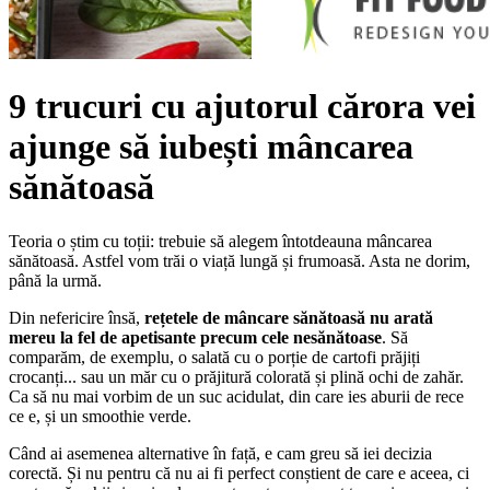
9 trucuri cu ajutorul cărora vei
ajunge să iubești mâncarea
sănătoasă
Teoria o știm cu toții: trebuie să alegem întotdeauna mâncarea
sănătoasă. Astfel vom trăi o viață lungă și frumoasă. Asta ne dorim,
până la urmă.
Din nefericire însă,
rețetele de mâncare sănătoasă nu arată
mereu la fel de apetisante precum cele nesănătoase
. Să
comparăm, de exemplu, o salată cu o porție de cartofi prăjiți
crocanți... sau un măr cu o prăjitură colorată și plină ochi de zahăr.
Ca să nu mai vorbim de un suc acidulat, din care ies aburii de rece
ce e, și un smoothie verde.
Când ai asemenea alternative în față, e cam greu să iei decizia
corectă. Și nu pentru că nu ai fi perfect conștient de care e aceea, ci