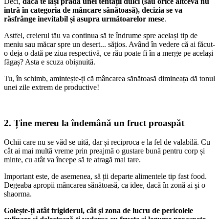
Deci,
dacă te lași pradă unei tentații dulci (sau orice altceva nu
intră în categoria de mâncare sănătoasă), decizia se va
răsfrânge inevitabil și asupra următoarelor mese
.
Astfel, creierul tău va continua să te îndrume spre același tip de
meniu sau măcar spre un desert... sățios. Având în vedere că ai făcut-
o deja o dată pe ziua respectivă, ce rău poate fi în a merge pe același
făgaș? Asta e scuza obișnuită.
Tu, în schimb, amintește-ți că mâncarea sănătoasă dimineața dă tonul
unei zile extrem de productive!
2. Ține mereu la îndemână un fruct proaspăt
Ochii care nu se văd se uită, dar și reciproca e la fel de valabilă. Cu
cât ai mai multă vreme prin preajmă o gustare bună pentru corp și
minte, cu atât va începe să te atragă mai tare.
Important este, de asemenea, să ții departe alimentele tip fast food.
Degeaba apropii mâncarea sănătoasă, ca idee, dacă în zonă ai și o
shaorma.
Golește-ți atât frigiderul, cât și zona de lucru de pericolele