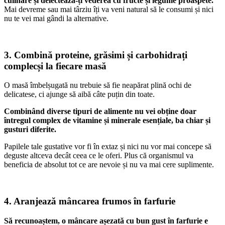
culinare și delectează-ți vederea cu fructe și legume proaspete.
Mai devreme sau mai târziu îți va veni natural să le consumi și nici
nu te vei mai gândi la alternative.
3. Combină proteine, grăsimi și carbohidrați
complecși la fiecare masă
O masă îmbelșugată nu trebuie să fie neapărat plină ochi de
delicatese, ci ajunge să aibă câte puțin din toate.
Combinând diverse tipuri de alimente nu vei obține doar
întregul complex de vitamine și minerale esențiale, ba chiar și
gusturi diferite.
Papilele tale gustative vor fi în extaz și nici nu vor mai concepe să
deguste altceva decât ceea ce le oferi. Plus că organismul va
beneficia de absolut tot ce are nevoie și nu va mai cere suplimente.
4. Aranjează mâncarea frumos în farfurie
Să recunoaștem, o mâncare așezată cu bun gust în farfurie e