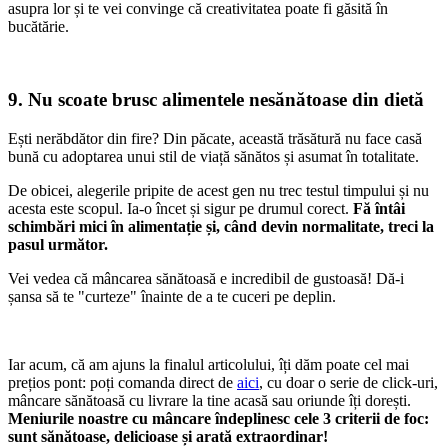
asupra lor și te vei convinge că creativitatea poate fi găsită în
bucătărie.
9. Nu scoate brusc alimentele nesănătoase din dietă
Ești nerăbdător din fire? Din păcate, această trăsătură nu face casă
bună cu adoptarea unui stil de viață sănătos și asumat în totalitate.
De obicei, alegerile pripite de acest gen nu trec testul timpului și nu
acesta este scopul. Ia-o încet și sigur pe drumul corect.
Fă întâi
schimbări mici în alimentație și, când devin normalitate, treci la
pasul următor.
Vei vedea că mâncarea sănătoasă e incredibil de gustoasă! Dă-i
șansa să te "curteze" înainte de a te cuceri pe deplin.
Iar acum, că am ajuns la finalul articolului, îți dăm poate cel mai
prețios pont: poți comanda direct de
aici
, cu doar o serie de click-uri,
mâncare sănătoasă cu livrare la tine acasă sau oriunde îți dorești.
Meniurile noastre cu mâncare îndeplinesc cele 3 criterii de foc:
sunt sănătoase, delicioase și arată extraordinar!