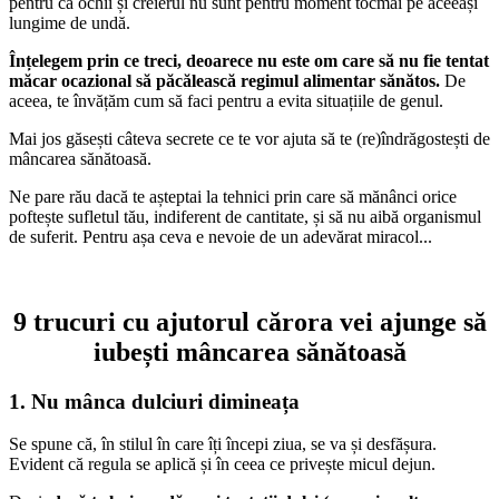
pentru că ochii și creierul nu sunt pentru moment tocmai pe aceeași
lungime de undă.
Înțelegem prin ce treci, deoarece nu este om care să nu fie tentat
măcar ocazional să păcălească regimul alimentar sănătos.
De
aceea, te învățăm cum să faci pentru a evita situațiile de genul.
Mai jos găsești câteva secrete ce te vor ajuta să te (re)îndrăgostești de
mâncarea sănătoasă.
Ne pare rău dacă te așteptai la tehnici prin care să mănânci orice
poftește sufletul tău, indiferent de cantitate, și să nu aibă organismul
de suferit. Pentru așa ceva e nevoie de un adevărat miracol...
9 trucuri cu ajutorul cărora vei ajunge să
iubești mâncarea sănătoasă
1. Nu mânca dulciuri dimineața
Se spune că, în stilul în care îți începi ziua, se va și desfășura.
Evident că regula se aplică și în ceea ce privește micul dejun.