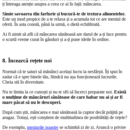
ți întreaga atenție asupra a ceea ce ai în față: mâncarea.
Simte savoarea din farfurie și bucură-te de textura alimentelor.
Este un mod propice de a te relaxa și a acumula tot ce are meniul de
oferit. În asta constă, până la urmă, o dietă echilibrată.
Ai fi uimit să afli că mâncarea sănătoasă are darul de a-ți face pentru
o scurtă vreme curat în gânduri și a-ți pune ideile în ordine.
8. Încearcă rețete noi
Normal că te saturi să mănânci același lucru la nesfârșit. Îți spui în
zadar că e spre binele tău, fiindcă nu așa funcționează lucrurile.
Cheia stă în diversitate.
Nu te limita la ce cunoști și nu te sfii să încerci preparate noi.
Există
o mulțime de mâncăruri sănătoase de care habar nu ai și ar fi
mare păcat să nu le descoperi.
După cum știi, mâncarea e mai sănătoasă la cuptor decât prăjită pe
aragaz. Totuși, ești conștient de multitudinea de posibilități de rețete?
De exemplu,
meniurile noastre
se schimbă zi de zi. Aruncă o privire