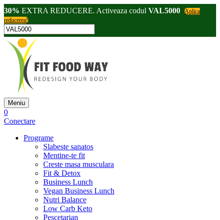
30%
EXTRA REDUCERE. Activeaza codul
VAL5000
Aplica
reducerea!
Meniu
0
Conectare
Programe
Slabeste sanatos
Mentine-te fit
Creste masa musculara
Fit & Detox
Business Lunch
Vegan Business Lunch
Nutri Balance
Low Carb Keto
Pescetarian