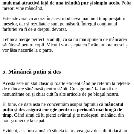
mult mai atractivă față de una trântită pur și simplu acolo.
Pofta
rareori vine mâncând.
Este adevărat că acorzi în acest mod ceva mai mult timp pregătirii
meselor, dar și rezultatele sunt pe măsură. Întregul conținut al
farfuriei va fi de-a dreptul devorat.
Tehnica merge perfect la adulți, ca să nu mai spunem de mâncarea
sănătoasă pentru copii. Micuții vor aștepta cu încântare ora mesei și
vor lăsa nazurile la o parte.
5. Mănâncă puțin și des
Acesta este un sfat clasic și foarte eficient când ne referim la rețetele
de mâncare sănătoasă pentru slăbit. Cu siguranță l-ai auzit de
nenumărate ori și chiar citit în alte articole de pe blogul nostru.
Ei bine, de data asta ne concentrăm asupra faptului că
mâncatul
puțin și des asigură energie pentru o perioadă mai lungă de
timp
. Când simți că îți pierzi avântul și te moleșești, mănânci din
nou și o iei de la capăt.
Evident, asta înseamnă că silueta ta ar avea grav de suferit dacă nu