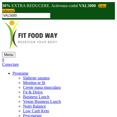
30%
EXTRA REDUCERE. Activeaza codul
VAL5000
Aplica
reducerea!
Meniu
0
Conectare
Programe
Slabeste sanatos
Mentine-te fit
Creste masa musculara
Fit & Detox
Business Lunch
Vegan Business Lunch
Nutri Balance
Low Carb Keto
Pescetarian