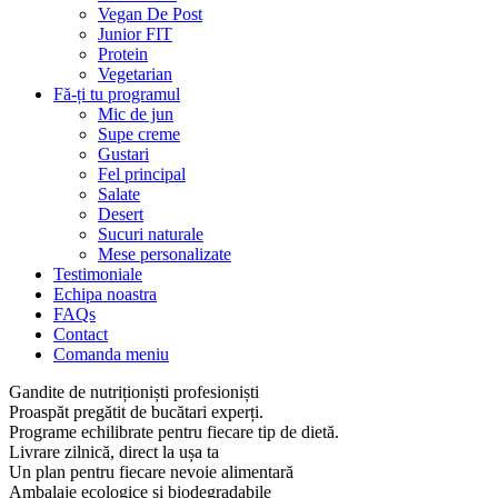
Vegan De Post
Junior FIT
Protein
Vegetarian
Fă-ți tu programul
Mic de jun
Supe creme
Gustari
Fel principal
Salate
Desert
Sucuri naturale
Mese personalizate
Testimoniale
Echipa noastra
FAQs
Contact
Comanda meniu
Gandite de nutriționiști profesioniști
Proaspăt pregătit de bucătari experți.
Programe echilibrate pentru fiecare tip de dietă.
Livrare zilnică, direct la ușa ta
Un plan pentru fiecare nevoie alimentară
Ambalaje ecologice și biodegradabile