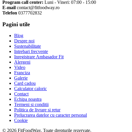
Program call center:
Luni - Vineri: 07:00 - 15:00
E-mail
contact@fitfoodway.ro
Telefon
0377702832
Pagini utile
Blog
Despre noi
Sustenabilitate
Intrebari frecvente
Inregistrare Ambasador Fit
Alergeni
Video
Franciza
Galerie
Card cadou
Calculator caloric
Contact
Echipa noastra
Termeni si conditii
Politica de livrare si retur
Prelucrarea datelor cu caracter personal
Cookie
© 2026 FitFoodWay. Toate drepturile rezervate.