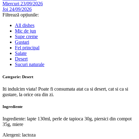
Miercuri 23/09/2026
Joi 24/09/2026
Filtrează opțiunile:
All dishes
Mic de jun
Supe creme
Gustari
Fel principal
Salate
Desert
Sucuri naturale
Categorie:
Desert
Iti indulcim viata! Poate fi consumata atat ca si desert, cat si ca si
gustare, la orice ora din zi.
Ingrediente
Ingrediente: lapte 130ml, perle de tapioca 30g, piersici din compot
35g, miere
Alergeni: lactoza