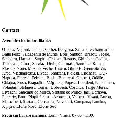
Contact
Avem deschis in localitatile:
Oradea, Nojorid, Paleu, Osorhei, Podgoria, Santandrei, Sanmartin,
Baile Felix, Saldabagiu de Munte, Bors, Santion, Brasov, Sacele,
Sanpetru, Harman, Stupini, Cristian, Rasnov, Ghimbav, Codlea,
Timisoara, Giroc, Sacalaz, Utvin, Giarmata, Sanmihai Roman,
Mosnita Noua, Mosnita Veche, Urseni, Ghiroda, Giarmata Vii,
Arad, Vladimirescu, Livada, Sanleani, Ploiesti, Lipanesti, Cluj-
Napoca, Floresti, Feleacu, Baciu, Bucuresti, Otopeni, Odăile,
Chiajna, Roșu, Bragadiru, Măgurele, Popesti-Leordeni, Pantelimon,
Voluntari, Stefanesti, Tunari, Dobroești, Corunca, Targu-Mures,
Livezeni, Sancraiu de Mures, Santana de Mures, Iasi, Barnova,
Pietrarie, Paun, Plopii fara sot, Aroneanu, Voinesti, Visani, Buzau,
Maracineni, Spataru, Constanta, Navodari, Cumpana, Lumina,
Agigea, Eforie Nord, Eforie Sud
Program livrare meniuri:
Luni - Vineri: 07:00 - 11:00