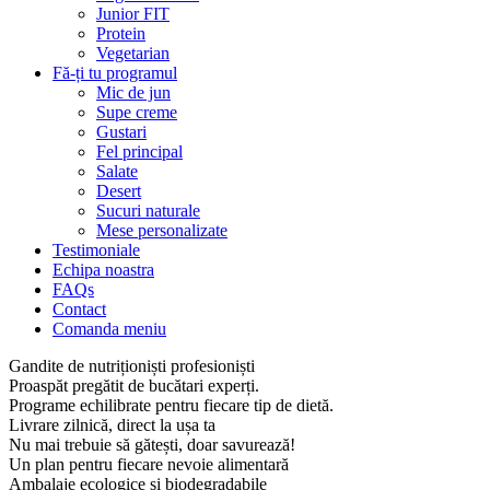
Junior FIT
Protein
Vegetarian
Fă-ți tu programul
Mic de jun
Supe creme
Gustari
Fel principal
Salate
Desert
Sucuri naturale
Mese personalizate
Testimoniale
Echipa noastra
FAQs
Contact
Comanda meniu
Gandite de nutriționiști profesioniști
Proaspăt pregătit de bucătari experți.
Programe echilibrate pentru fiecare tip de dietă.
Livrare zilnică, direct la ușa ta
Nu mai trebuie să gătești, doar savurează!
Un plan pentru fiecare nevoie alimentară
Ambalaje ecologice și biodegradabile