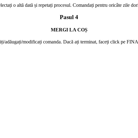
lectați o altă dată și repetați procesul. Comandați pentru oricâte zile dori
Pasul 4
MERGI LA COȘ
uiți/adăugați/modificați comanda. Dacă ați terminat, faceți click 