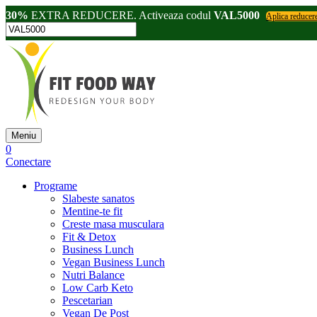
30%
EXTRA REDUCERE. Activeaza codul
VAL5000
Aplica reducer
Meniu
0
Conectare
Programe
Slabeste sanatos
Mentine-te fit
Creste masa musculara
Fit & Detox
Business Lunch
Vegan Business Lunch
Nutri Balance
Low Carb Keto
Pescetarian
Vegan De Post