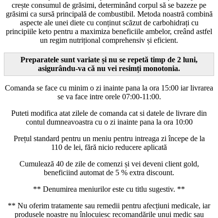
crește consumul de grăsimi, determinând corpul să se bazeze pe
grăsimi ca sursă principală de combustibil. Metoda noastră combină
aspecte ale unei diete cu conținut scăzut de carbohidrați cu
principiile keto pentru a maximiza beneficiile ambelor, creând astfel
un regim nutrițional comprehensiv și eficient.
Preparatele sunt variate și nu se repetă timp de 2 luni,
asigurându-va că nu vei resimți monotonia.
Comanda se face cu minim o zi inainte pana la ora 15:00 iar livrarea
se va face intre orele 07:00-11:00.
Puteti modifica atat zilele de comanda cat si datele de livrare din
contul dumneavoastra cu o zi inainte pana la ora 10:00
Prețul standard pentru un meniu pentru intreaga zi începe de la
110 de lei, fără nicio reducere aplicată
Cumulează 40 de zile de comenzi și vei deveni client gold,
beneficiind automat de 5 % extra discount.
** Denumirea meniurilor este cu titlu sugestiv. **
** Nu oferim tratamente sau remedii pentru afecțiuni medicale, iar
produsele noastre nu înlocuiesc recomandările unui medic sau