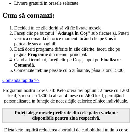
Livrare gratuită in orasele selectate
Cum să comanzi:
Decideți în ce zile doriți să vă fie livrate mesele.
Faceți clic pe butonul
"Adaugă în Coș"
sub fiecare zi. Puteți
verifica comanda în orice moment făcând clic pe
Coș
în
partea de sus a paginii.
Dacă doriți programe diferite în zile diferite, faceți clic pe
pagina
Programe
din meniul principal.
Când ați terminat, faceți clic pe
Coș
și apoi pe
Finalizare
Comandă.
Comenzile trebuie plasate cu o zi înainte, până la ora 15:00.
Comanda rapida >>
Programul nostru Low Carb Keto oferă trei opțiuni: 2 mese cu 1200
kcal, 3 mese cu 1800 kcal sau 4 mese cu 2400 kcal, permițând
personalizarea în funcție de necesitățile calorice zilnice individuale.
Puteți alege mesele preferate din cele patru variante
disponibile pentru ziua respectivă.
Dieta keto implică reducerea aportului de carbohidrați în timp ce se