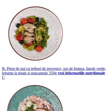
B. Piept de pui cu ierburi de provence, sos de branza, fasole verde,
legume la tigaie si guacamole 350g
vezi informatiile nutritionale
C