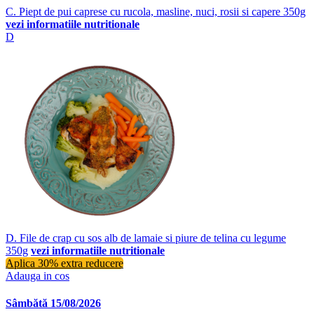
C. Piept de pui caprese cu rucola, masline, nuci, rosii si capere 350g
vezi informatiile nutritionale
D
D. File de crap cu sos alb de lamaie si piure de telina cu legume
350g
vezi informatiile nutritionale
Aplica 30% extra reducere
Adauga in cos
Sâmbătă 15/08/2026