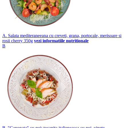
A. Salata mediteraneeana cu creveti, grana, portocale, merisoare si
rosii cherry 350g
vezi informatiile nutritionale
B
B. "Caponata" cu pui: tocanita italieneasca cu pui, vinete,