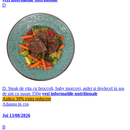
D
D. Steak de vita cu broccoli, baby morcovi, ardei si dovlecel in sos
de unt cu susan 350g
vezi informatiile nutritionale
Aplica 30% extra reducere
Adauga in cos
Joi 13/08/2026
B