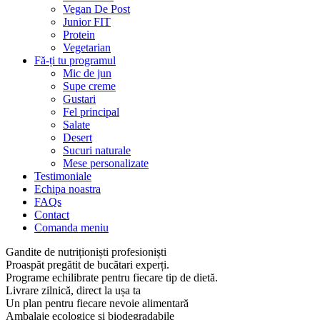
Vegan De Post
Junior FIT
Protein
Vegetarian
Fă-ți tu programul
Mic de jun
Supe creme
Gustari
Fel principal
Salate
Desert
Sucuri naturale
Mese personalizate
Testimoniale
Echipa noastra
FAQs
Contact
Comanda meniu
Gandite de nutriționiști profesioniști
Proaspăt pregătit de bucătari experți.
Programe echilibrate pentru fiecare tip de dietă.
Livrare zilnică, direct la ușa ta
Un plan pentru fiecare nevoie alimentară
Ambalaje ecologice și biodegradabile