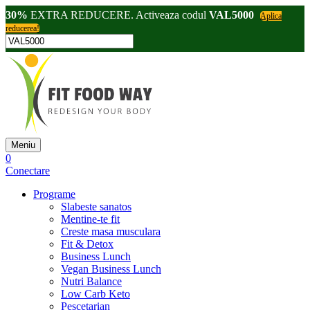
30%
EXTRA REDUCERE. Activeaza codul
VAL5000
Aplica
reducerea!
Meniu
0
Conectare
Programe
Slabeste sanatos
Mentine-te fit
Creste masa musculara
Fit & Detox
Business Lunch
Vegan Business Lunch
Nutri Balance
Low Carb Keto
Pescetarian