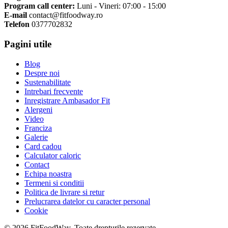
Program call center:
Luni - Vineri: 07:00 - 15:00
E-mail
contact@fitfoodway.ro
Telefon
0377702832
Pagini utile
Blog
Despre noi
Sustenabilitate
Intrebari frecvente
Inregistrare Ambasador Fit
Alergeni
Video
Franciza
Galerie
Card cadou
Calculator caloric
Contact
Echipa noastra
Termeni si conditii
Politica de livrare si retur
Prelucrarea datelor cu caracter personal
Cookie
© 2026 FitFoodWay. Toate drepturile rezervate.