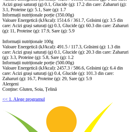
Acizi grași saturați (g) 0.1, Glucide (g): 17.2 din care: Zaharuri (g):
3.1, Proteine (g): 5.1, Sare (g): 1.7
Informații nutriționale porție (350.00g)
Valoare Energetică (kJ/kcal): 1514.6 / 361.7, Grăsimi (g): 3.5 din
care: Acizi grași saturați (g) 0.3, Glucide (g): 60.3 din care: Zaharuri
(g): 11, Proteine (g): 17.9, Sare (g): 5.9
Informații nutriționale 100g
Valoare Energetică (kJ/kcal): 491.5 / 117.3, Grăsimi (g): 1.3 din
care: Acizi grași saturați (g) 0.1, Glucide (g): 20.3 din care: Zaharuri
(g): 3.3, Proteine (g): 5.8, Sare (g): 1.2
Informații nutriționale porție (500.00g)
Valoare Energetică (kJ/kcal): 2457.3 / 586.6, Grăsimi (g): 6.4 din
care: Acizi grași saturați (g) 0.4, Glucide (g): 101.3 din care:
Zaharuri (g): 16.7, Proteine (g): 29, Sare (g): 5.9
Alergeni
Conține: Gluten, Soia, Țelină
<< 1. Alege programul