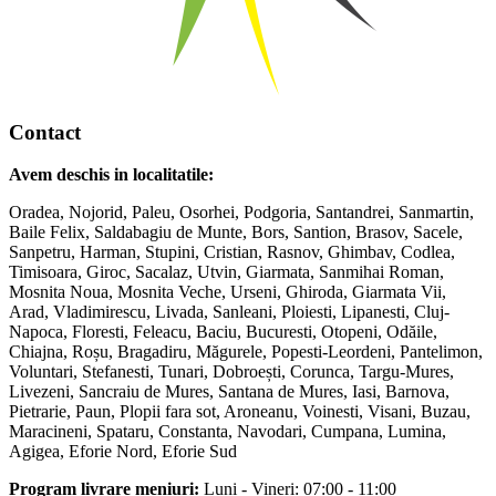
Contact
Avem deschis in localitatile:
Oradea, Nojorid, Paleu, Osorhei, Podgoria, Santandrei, Sanmartin,
Baile Felix, Saldabagiu de Munte, Bors, Santion, Brasov, Sacele,
Sanpetru, Harman, Stupini, Cristian, Rasnov, Ghimbav, Codlea,
Timisoara, Giroc, Sacalaz, Utvin, Giarmata, Sanmihai Roman,
Mosnita Noua, Mosnita Veche, Urseni, Ghiroda, Giarmata Vii,
Arad, Vladimirescu, Livada, Sanleani, Ploiesti, Lipanesti, Cluj-
Napoca, Floresti, Feleacu, Baciu, Bucuresti, Otopeni, Odăile,
Chiajna, Roșu, Bragadiru, Măgurele, Popesti-Leordeni, Pantelimon,
Voluntari, Stefanesti, Tunari, Dobroești, Corunca, Targu-Mures,
Livezeni, Sancraiu de Mures, Santana de Mures, Iasi, Barnova,
Pietrarie, Paun, Plopii fara sot, Aroneanu, Voinesti, Visani, Buzau,
Maracineni, Spataru, Constanta, Navodari, Cumpana, Lumina,
Agigea, Eforie Nord, Eforie Sud
Program livrare meniuri:
Luni - Vineri: 07:00 - 11:00