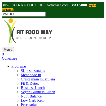
30%
EXTRA REDUCERE. Activeaza codul
VAL5000
Aplica
reducerea!
Meniu
0
Conectare
Programe
Slabeste sanatos
Mentine-te fit
Creste masa musculara
Fit & Detox
Business Lunch
Vegan Business Lunch
Nutri Balance
Low Carb Keto
Pescetarian