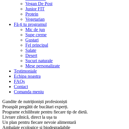
Vegan De Post
Junior FIT
Protein
Vegetarian
Fă-ți tu programul
Mic de jun
Supe creme
Gustari
Fel principal
Salate
Desert
Sucuri naturale
Mese personalizate
Testimoniale
Echipa noastra
FAQs
Contact
Comanda meniu
Gandite de nutriționiști profesioniști
Proaspăt pregătit de bucătari experți.
Programe echilibrate pentru fiecare tip de dietă.
Livrare zilnică, direct la ușa ta
Un plan pentru fiecare nevoie alimentară
Ambalaje ecologice și biodegradabile