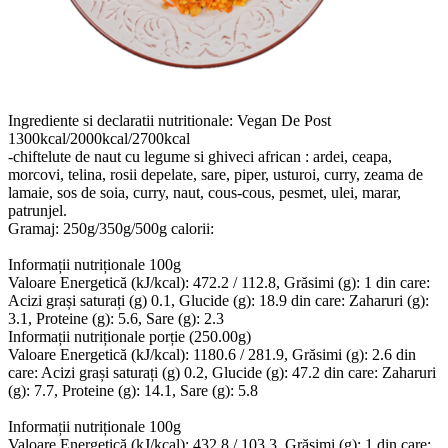
Ingrediente si declaratii nutritionale: Vegan De Post
1300kcal/2000kcal/2700kcal
-chiftelute de naut cu legume si ghiveci african : ardei, ceapa,
morcovi, telina, rosii depelate, sare, piper, usturoi, curry, zeama de
lamaie, sos de soia, curry, naut, cous-cous, pesmet, ulei, marar,
patrunjel.
Gramaj: 250g/350g/500g calorii:
Informații nutriționale 100g
Valoare Energetică (kJ/kcal): 472.2 / 112.8, Grăsimi (g): 1 din care:
Acizi grași saturați (g) 0.1, Glucide (g): 18.9 din care: Zaharuri (g):
3.1, Proteine (g): 5.6, Sare (g): 2.3
Informații nutriționale porție (250.00g)
Valoare Energetică (kJ/kcal): 1180.6 / 281.9, Grăsimi (g): 2.6 din
care: Acizi grași saturați (g) 0.2, Glucide (g): 47.2 din care: Zaharuri
(g): 7.7, Proteine (g): 14.1, Sare (g): 5.8
Informații nutriționale 100g
Valoare Energetică (kJ/kcal): 432.8 / 103.3, Grăsimi (g): 1 din care: