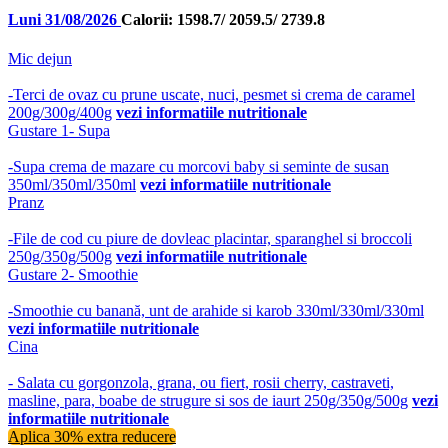
Luni 31/08/2026
Calorii: 1598.7/ 2059.5/ 2739.8
Mic dejun
-Terci de ovaz cu prune uscate, nuci, pesmet si crema de caramel
200g/300g/400g
vezi informatiile nutritionale
Gustare 1- Supa
-Supa crema de mazare cu morcovi baby si seminte de susan
350ml/350ml/350ml
vezi informatiile nutritionale
Pranz
-File de cod cu piure de dovleac placintar, sparanghel si broccoli
250g/350g/500g
vezi informatiile nutritionale
Gustare 2- Smoothie
-Smoothie cu banană, unt de arahide si karob 330ml/330ml/330ml
vezi informatiile nutritionale
Cina
- Salata cu gorgonzola, grana, ou fiert, rosii cherry, castraveti,
masline, para, boabe de strugure si sos de iaurt 250g/350g/500g
vezi
informatiile nutritionale
Aplica 30% extra reducere