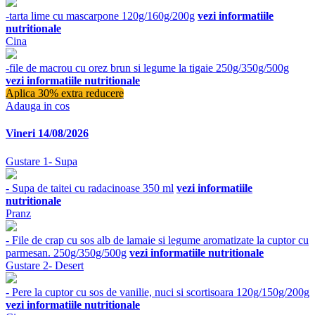
-tarta lime cu mascarpone 120g/160g/200g
vezi informatiile
nutritionale
Cina
-file de macrou cu orez brun si legume la tigaie 250g/350g/500g
vezi informatiile nutritionale
Aplica 30% extra reducere
Adauga in cos
Vineri 14/08/2026
Gustare 1- Supa
- Supa de taitei cu radacinoase 350 ml
vezi informatiile
nutritionale
Pranz
- File de crap cu sos alb de lamaie si legume aromatizate la cuptor cu
parmesan. 250g/350g/500g
vezi informatiile nutritionale
Gustare 2- Desert
- Pere la cuptor cu sos de vanilie, nuci si scortisoara 120g/150g/200g
vezi informatiile nutritionale