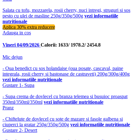
Salata cu tofu, mozzarela, rosii cherry, nuci intregi, struguri si sos
pesto cu ulei de masline 250g/350g/500g
vezi informatiile
nutritionale
Aplica 30% extra reducere
Adauga in cos
Vineri 04/09/2026
Calorii: 1633/ 1978.2/ 2454.8
Mic dejun
- Oua benedict cu sos holandaise (oua posate, cascaval, paine
integrala, rosii cherry si bastonase de castraveti) 200g/300g/400g
vezi informatiile nutritionale
Gustare 1- Supa
- Supa crema de dovlecel cu branza telemea si busuioc proaspat
350ml/350ml/350ml
vezi informatiile nutritionale
Pranz
- Chiftelute de dovlecel cu sote de mazare si fasole galbena si
ciuperci la gratar 250g/350g/500g
vezi informatiile nutritionale
Gustare 2- Desert