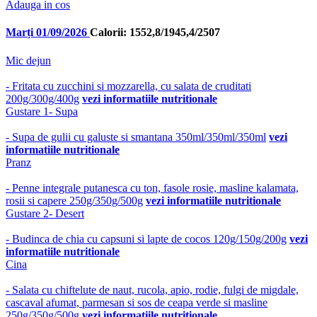
Adauga in cos
Marți 01/09/2026
Calorii: 1552,8/1945,4/2507
Mic dejun
- Fritata cu zucchini si mozzarella, cu salata de cruditati
200g/300g/400g
vezi informatiile nutritionale
Gustare 1- Supa
- Supa de gulii cu galuste si smantana 350ml/350ml/350ml
vezi
informatiile nutritionale
Pranz
- Penne integrale putanesca cu ton, fasole rosie, masline kalamata,
rosii si capere 250g/350g/500g
vezi informatiile nutritionale
Gustare 2- Desert
- Budinca de chia cu capsuni si lapte de cocos 120g/150g/200g
vezi
informatiile nutritionale
Cina
- Salata cu chiftelute de naut, rucola, apio, rodie, fulgi de migdale,
cascaval afumat, parmesan si sos de ceapa verde si masline
250g/350g/500g
vezi informatiile nutritionale