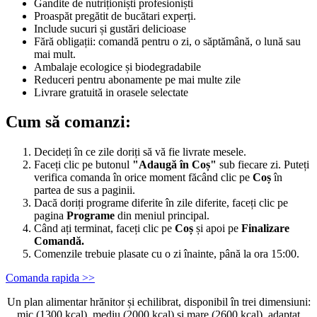
Gandite de nutriționiști profesioniști
Proaspăt pregătit de bucătari experți.
Include sucuri și gustări delicioase
Fără obligații: comandă pentru o zi, o săptămână, o lună sau
mai mult.
Ambalaje ecologice și biodegradabile
Reduceri pentru abonamente pe mai multe zile
Livrare gratuită in orasele selectate
Cum să comanzi:
Decideți în ce zile doriți să vă fie livrate mesele.
Faceți clic pe butonul
"Adaugă în Coș"
sub fiecare zi. Puteți
verifica comanda în orice moment făcând clic pe
Coș
în
partea de sus a paginii.
Dacă doriți programe diferite în zile diferite, faceți clic pe
pagina
Programe
din meniul principal.
Când ați terminat, faceți clic pe
Coș
și apoi pe
Finalizare
Comandă.
Comenzile trebuie plasate cu o zi înainte, până la ora 15:00.
Comanda rapida >>
Un plan alimentar hrănitor și echilibrat, disponibil în trei dimensiuni:
mic (1300 kcal), mediu (2000 kcal) și mare (2600 kcal), adaptat