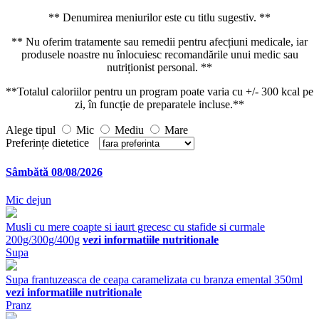
** Denumirea meniurilor este cu titlu sugestiv. **
** Nu oferim tratamente sau remedii pentru afecțiuni medicale, iar
produsele noastre nu înlocuiesc recomandările unui medic sau
nutriționist personal. **
**Totalul caloriilor pentru un program poate varia cu +/- 300 kcal pe
zi, în funcție de preparatele incluse.**
Alege tipul
Mic
Mediu
Mare
Preferințe dietetice
Sâmbătă 08/08/2026
Mic dejun
Musli cu mere coapte si iaurt grecesc cu stafide si curmale
200g/300g/400g
vezi informatiile nutritionale
Supa
Supa frantuzeasca de ceapa caramelizata cu branza emental 350ml
vezi informatiile nutritionale
Pranz