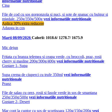
informatiile nutritionale
Cina
File de cod cu sos gorgonzola si nuci, si sote de spanac cu bulgur si
migdale. 250g/350g/500g
vezi informatiile nutritionale
Aplica 30% extra reducere
Adauga in cos
Marți 08/09/2026
Calorii: 1018.6/ 1278.7/ 1675.9
Mic dejun
Fritata cu branza telemea si ceapa verde, cu broccoli, praz, rosii
cherry si masline 200g/300g/400g
vezi informatiile nutritionale
Gustare 1- Supa
Supa crema de ciuperci cu trufe 350ml
vezi informatiile
nutritionale
Pranz
File de salau cu orez, rosii si fasole verde in sos de smantana
250g/350g/500g
vezi informatiile nutritionale
Gustare 2- Desert
Mar copt la cuptor cu sos de scortisoara 120g/150g/200g
vezi