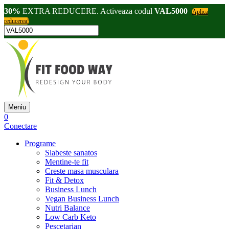
30%
EXTRA REDUCERE. Activeaza codul
VAL5000
Aplica
reducerea!
Meniu
0
Conectare
Programe
Slabeste sanatos
Mentine-te fit
Creste masa musculara
Fit & Detox
Business Lunch
Vegan Business Lunch
Nutri Balance
Low Carb Keto
Pescetarian