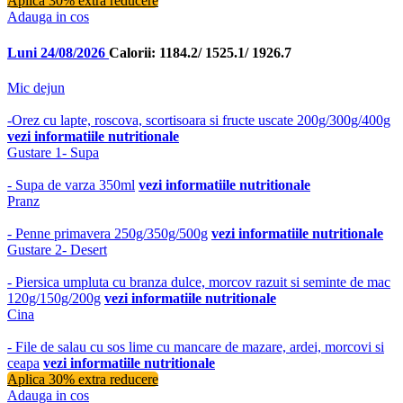
Aplica 30% extra reducere
Adauga in cos
Luni 24/08/2026
Calorii: 1184.2/ 1525.1/ 1926.7
Mic dejun
-Orez cu lapte, roscova, scortisoara si fructe uscate 200g/300g/400g
vezi informatiile nutritionale
Gustare 1- Supa
- Supa de varza 350ml
vezi informatiile nutritionale
Pranz
- Penne primavera 250g/350g/500g
vezi informatiile nutritionale
Gustare 2- Desert
- Piersica umpluta cu branza dulce, morcov razuit si seminte de mac
120g/150g/200g
vezi informatiile nutritionale
Cina
- File de salau cu sos lime cu mancare de mazare, ardei, morcovi si
ceapa
vezi informatiile nutritionale
Aplica 30% extra reducere
Adauga in cos