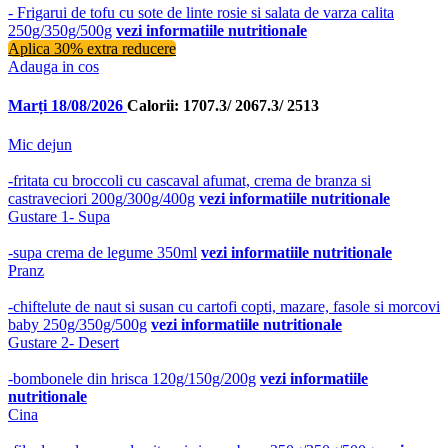
- Frigarui de tofu cu sote de linte rosie si salata de varza calita
250g/350g/500g
vezi informatiile nutritionale
Aplica 30% extra reducere
Adauga in cos
Marți 18/08/2026
Calorii: 1707.3/ 2067.3/ 2513
Mic dejun
-fritata cu broccoli cu cascaval afumat, crema de branza si
castraveciori 200g/300g/400g
vezi informatiile nutritionale
Gustare 1- Supa
-supa crema de legume 350ml
vezi informatiile nutritionale
Pranz
-chiftelute de naut si susan cu cartofi copti, mazare, fasole si morcovi
baby 250g/350g/500g
vezi informatiile nutritionale
Gustare 2- Desert
-bombonele din hrisca 120g/150g/200g
vezi informatiile
nutritionale
Cina