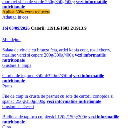
morcovi si fasole verde 250g/350g/500g
vezi informatiile
nutritionale
Aplica 30% extra reducere
Adauga in cos
Joi 03/09/2026
Calorii: 1191,6/1603,2/1913,9
Mic dejun
Salata de vinete cu branza feta, ardei kapia copt, rosii cherry,
masline verzi si capere 200g/300g/400g
vezi informatiile
nutritionale
Gustare 1- Supa
Ciorba de legume 350ml/350ml/350ml
vezi informatiile
nutritionale
Pranz
File de crap in crusta de pesmet cu sote de cartofi, conopida si
spanac 250g/350g/500g
vezi informatiile nutritionale
Gustare 2- Desert
Budinca de tapioca cu piersici 120g/150g/200g
vezi informatiile
nutritionale
Cina