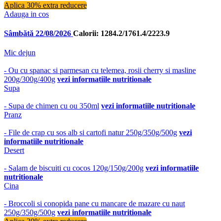
Aplica 30% extra reducere
Adauga in cos
Sâmbătă 22/08/2026
Calorii: 1284.2/1761.4/2223.9
Mic dejun
- Ou cu spanac si parmesan cu telemea, rosii cherry si masline
200g/300g/400g
vezi informatiile nutritionale
Supa
- Supa de chimen cu ou 350ml
vezi informatiile nutritionale
Pranz
- File de crap cu sos alb si cartofi natur 250g/350g/500g
vezi
informatiile nutritionale
Desert
- Salam de biscuiti cu cocos 120g/150g/200g
vezi informatiile
nutritionale
Cina
- Broccoli si conopida pane cu mancare de mazare cu naut
250g/350g/500g
vezi informatiile nutritionale