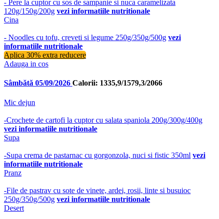
- Pere la cuptor cu sos de sampanie si nuca caramelizata
120g/150g/200g
vezi informatiile nutritionale
Cina
- Noodles cu tofu, creveti si legume 250g/350g/500g
vezi
informatiile nutritionale
Aplica 30% extra reducere
Adauga in cos
Sâmbătă 05/09/2026
Calorii: 1335,9/1579,3/2066
Mic dejun
-Crochete de cartofi la cuptor cu salata spaniola 200g/300g/400g
vezi informatiile nutritionale
Supa
-Supa crema de pastarnac cu gorgonzola, nuci si fistic 350ml
vezi
informatiile nutritionale
Pranz
-File de pastrav cu sote de vinete, ardei, rosii, linte si busuioc
250g/350g/500g
vezi informatiile nutritionale
Desert