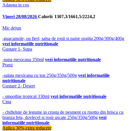
Adauga in cos
Vineri 28/08/2026
Calorii: 1307,3/1661,5/2224,2
Mic dejun
-guacamole, ou fiert, salsa de rosii si paine prajita 200g/300g/400g
vezi informatiile nutritionale
Gustare 1- Supa
-supa mexicana 350ml
vezi informatiile nutritionale
Pranz
-salata mexicana cu ton 250g/350g/500g
vezi informatiile
nutritionale
Gustare 2- Desert
- smoothie tropical 330ml
vezi informatiile nutritionale
Cina
- chiftelute de legume in crusta de pesment cu risotto din hrisca cu
branza feta, dovlecel si rosii uscate 250g/350g/500g
vezi
informatiile nutritionale
Aplica 30% extra reducere