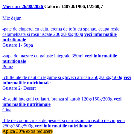
Miercuri 26/08/2026
Calorii: 1487,8/1906,1/2560,7
Mic dejun
-pate de ciuperci cu caju, crema de tofu cu spanac, ceapa rosie
caramelizata si rosii uscate 200g/300g400g
vezi informatiile
nutritionale
Gustare 1- Supa
-supa de mazare cu galuste integrale 350ml
vezi informatiile
nutritionale
Pranz
-chiftelute de naut cu legume si ghiveci african 250g/350g/500g
vezi
informatiile nutritionale
Gustare 2- Desert
-biscuiti integrali cu iaurt, branza si karob 120g/150g/200g
vezi
informatiile nutritionale
Cina
-file de cod in crusta de pesmet si parmezan cu risotto de ciuperci
250g/350g/500g
vezi informatiile nutritionale
Aplica 30% extra reducere