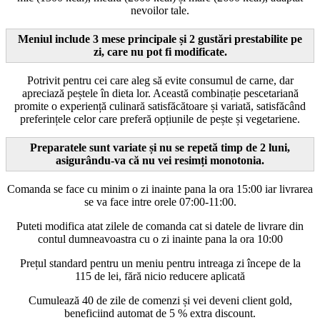
nevoilor tale.
Meniul include 3 mese principale și 2 gustări prestabilite pe
zi, care nu pot fi modificate.
Potrivit pentru cei care aleg să evite consumul de carne, dar
apreciază peștele în dieta lor. Această combinație pescetariană
promite o experiență culinară satisfăcătoare și variată, satisfăcând
preferințele celor care preferă opțiunile de pește și vegetariene.
Preparatele sunt variate și nu se repetă timp de 2 luni,
asigurându-va că nu vei resimți monotonia.
Comanda se face cu minim o zi inainte pana la ora 15:00 iar livrarea
se va face intre orele 07:00-11:00.
Puteti modifica atat zilele de comanda cat si datele de livrare din
contul dumneavoastra cu o zi inainte pana la ora 10:00
Prețul standard pentru un meniu pentru intreaga zi începe de la
115 de lei, fără nicio reducere aplicată
Cumulează 40 de zile de comenzi și vei deveni client gold,
beneficiind automat de 5 % extra discount.