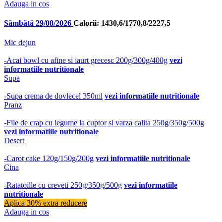
Adauga in cos
Sâmbătă 29/08/2026
Calorii: 1430,6/1770,8/2227,5
Mic dejun
-Acai bowl cu afine si iaurt grecesc 200g/300g/400g
vezi
informatiile nutritionale
Supa
-Supa crema de dovlecel 350ml
vezi informatiile nutritionale
Pranz
-File de crap cu legume la cuptor si varza calita 250g/350g/500g
vezi informatiile nutritionale
Desert
-Carot cake 120g/150g/200g
vezi informatiile nutritionale
Cina
-Ratatoille cu creveti 250g/350g/500g
vezi informatiile
nutritionale
Aplica 30% extra reducere
Adauga in cos