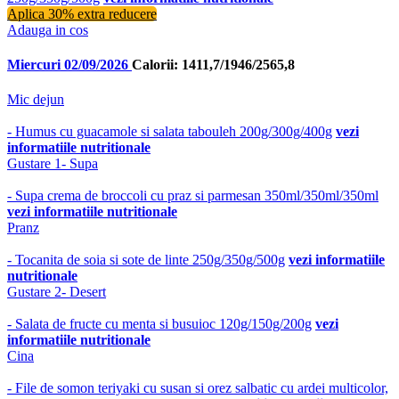
Aplica 30% extra reducere
Adauga in cos
Miercuri 02/09/2026
Calorii: 1411,7/1946/2565,8
Mic dejun
- Humus cu guacamole si salata tabouleh 200g/300g/400g
vezi
informatiile nutritionale
Gustare 1- Supa
- Supa crema de broccoli cu praz si parmesan 350ml/350ml/350ml
vezi informatiile nutritionale
Pranz
- Tocanita de soia si sote de linte 250g/350g/500g
vezi informatiile
nutritionale
Gustare 2- Desert
- Salata de fructe cu menta si busuioc 120g/150g/200g
vezi
informatiile nutritionale
Cina
- File de somon teriyaki cu susan si orez salbatic cu ardei multicolor,