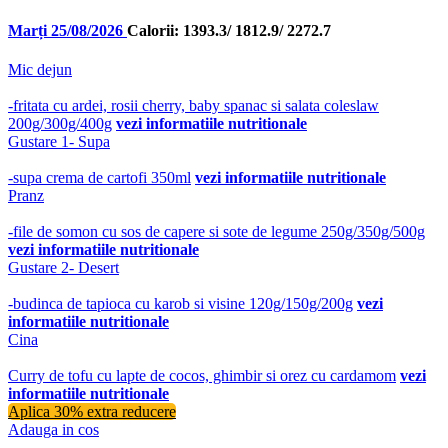
Marți 25/08/2026
Calorii: 1393.3/ 1812.9/ 2272.7
Mic dejun
-fritata cu ardei, rosii cherry, baby spanac si salata coleslaw
200g/300g/400g
vezi informatiile nutritionale
Gustare 1- Supa
-supa crema de cartofi 350ml
vezi informatiile nutritionale
Pranz
-file de somon cu sos de capere si sote de legume 250g/350g/500g
vezi informatiile nutritionale
Gustare 2- Desert
-budinca de tapioca cu karob si visine 120g/150g/200g
vezi
informatiile nutritionale
Cina
Curry de tofu cu lapte de cocos, ghimbir si orez cu cardamom
vezi
informatiile nutritionale
Aplica 30% extra reducere
Adauga in cos