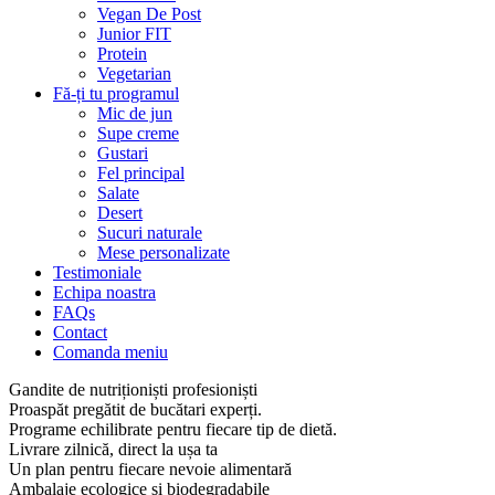
Vegan De Post
Junior FIT
Protein
Vegetarian
Fă-ți tu programul
Mic de jun
Supe creme
Gustari
Fel principal
Salate
Desert
Sucuri naturale
Mese personalizate
Testimoniale
Echipa noastra
FAQs
Contact
Comanda meniu
Gandite de nutriționiști profesioniști
Proaspăt pregătit de bucătari experți.
Programe echilibrate pentru fiecare tip de dietă.
Livrare zilnică, direct la ușa ta
Un plan pentru fiecare nevoie alimentară
Ambalaje ecologice și biodegradabile