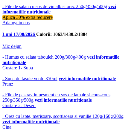
- File de salau cu sos de vin alb si orez 250g/350g/500g
vezi
informatiile nutritionale
Aplica 30% extra reducere
Adauga in cos
Luni 17/08/2026
Calorii: 1063/1430.2/1884
Mic dejun
- Humus cu salata tabouleh 200g/300g/400g
vezi informatiile
nutritionale
Gustare 1- Supa
- Supa de fasole verde 350ml
vezi informatiile nutritionale
Pranz
- File de pastrav in pesment cu sos de lamaie si cous-cous
250g/350g/500g
vezi informatiile nutritionale
Gustare 2- Desert
- Orez cu lapte, merisoare, scortisoara si vanilie 120g/160g/200g
vezi informatiile nutritionale
Cina