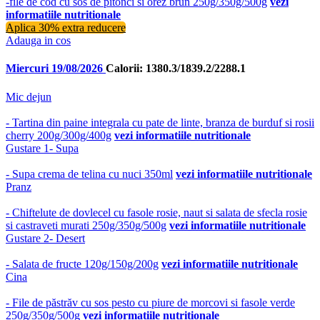
-file de cod cu sos de pitonci si orez brun 250g/350g/500g
vezi
informatiile nutritionale
Aplica 30% extra reducere
Adauga in cos
Miercuri 19/08/2026
Calorii: 1380.3/1839.2/2288.1
Mic dejun
- Tartina din paine integrala cu pate de linte, branza de burduf si rosii
cherry 200g/300g/400g
vezi informatiile nutritionale
Gustare 1- Supa
- Supa crema de telina cu nuci 350ml
vezi informatiile nutritionale
Pranz
- Chiftelute de dovlecel cu fasole rosie, naut si salata de sfecla rosie
si castraveti murati 250g/350g/500g
vezi informatiile nutritionale
Gustare 2- Desert
- Salata de fructe 120g/150g/200g
vezi informatiile nutritionale
Cina
- File de păstrăv cu sos pesto cu piure de morcovi si fasole verde
250g/350g/500g
vezi informatiile nutritionale