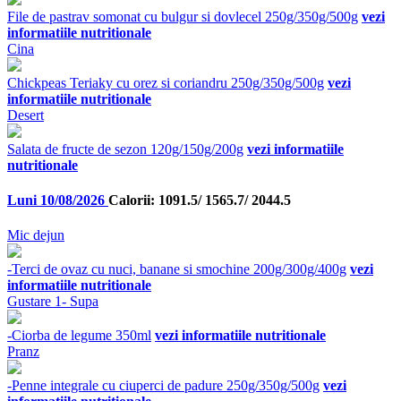
File de pastrav somonat cu bulgur si dovlecel 250g/350g/500g
vezi
informatiile nutritionale
Cina
Chickpeas Teriaky cu orez si coriandru 250g/350g/500g
vezi
informatiile nutritionale
Desert
Salata de fructe de sezon 120g/150g/200g
vezi informatiile
nutritionale
Luni 10/08/2026
Calorii: 1091.5/ 1565.7/ 2044.5
Mic dejun
-Terci de ovaz cu nuci, banane si smochine 200g/300g/400g
vezi
informatiile nutritionale
Gustare 1- Supa
-Ciorba de legume 350ml
vezi informatiile nutritionale
Pranz
-Penne integrale cu ciuperci de padure 250g/350g/500g
vezi