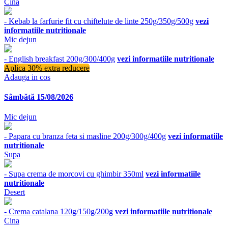
Cina
- Kebab la farfurie fit cu chiftelute de linte 250g/350g/500g
vezi
informatiile nutritionale
Mic dejun
- English breakfast 200g/300/400g
vezi informatiile nutritionale
Aplica 30% extra reducere
Adauga in cos
Sâmbătă 15/08/2026
Mic dejun
- Papara cu branza feta si masline 200g/300g/400g
vezi informatiile
nutritionale
Supa
- Supa crema de morcovi cu ghimbir 350ml
vezi informatiile
nutritionale
Desert
- Crema catalana 120g/150g/200g
vezi informatiile nutritionale
Cina