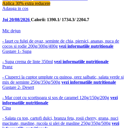
Aplica 30% extra reducere
Adauga in cos
Joi 20/08/2026
Calorii: 1390.1/ 1734.3/ 2204.7
Mic dejun
- Iaurt cu fulgi de ovaz, seminte de chia, piersici, ananas, nuca de
cocos si rodie 200g/300g/400g
vezi informatiile nutritionale
Gustare 1- Supa
- Supa crema de linte 350ml
vezi informatiile nutritionale
Pranz
- Ciuperci la cuptor umplute cu quinoa, orez salbatic, salata verde si
mix de seminte 250g/350g/500g
vezi informatiile nutritionale
Gustare 2- Desert
- Mar copt cu scortisoara si sos de caramel 120g/150g/200g
vezi
informatiile nutritionale
Cina
- Salata cu ton, cartofi dulci, branza feta, rosii cherry, grana, nuci
macinate, masline, rucola si ulei de masline 250g/350g/500g
vezi