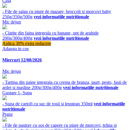
Cina
- File de salau cu piure de mazare, broccoli si morcovi baby
250g/350g/500g
vezi informatiile nutritionale
Mic dejun
- Clatite din faina integrala cu banane, unt de arahide
200g/300g/400g
vezi informatiile nutritionale
Aplica 30% extra reducere
Adauga in cos
Miercuri 12/08/2026
Mic dejun
- Tartina din paine integrala cu crema de branza, iaurt, pesto, fasii de
ardei si masline 200g/300g/400g
vezi informatiile nutritionale
Gustare 1- Supa
- Supa de cartofi cu suc de rosii si leustean 350ml
vezi informatiile
nutritionale
Pranz
- File de pastrav cu sos de capere cu piure de morcovi, telina si