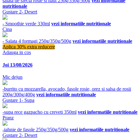
salata de sfecla rosie si naut 250g/350g/500g
vezi informatiile
nutritionale
Gustare 2- Desert
- Smoothie verde 330ml
vezi informatiile nutritionale
Cina
- Salata 4 formagi 250g/350g/500g
vezi informatiile nutritionale
Aplica 30% extra reducere
Adauga in cos
Joi 13/08/2026
Mic dejun
-burrito cu mozzarella, avocado, fasole rosie, orez si salsa de rosii
200g/300g/400g
vezi informatiile nutritionale
Gustare 1- Supa
-supa rece gazpacho cu creveti 350ml
vezi informatiile nutritionale
Pranz
-iahnie de fasole 250g/350g/500g
vezi informatiile nutritionale
Gustare 2- Desert