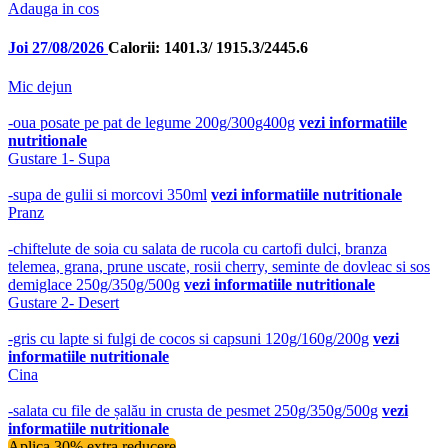
Adauga in cos
Joi 27/08/2026
Calorii: 1401.3/ 1915.3/2445.6
Mic dejun
-oua posate pe pat de legume 200g/300g400g
vezi informatiile
nutritionale
Gustare 1- Supa
-supa de gulii si morcovi 350ml
vezi informatiile nutritionale
Pranz
-chiftelute de soia cu salata de rucola cu cartofi dulci, branza
telemea, grana, prune uscate, rosii cherry, seminte de dovleac si sos
demiglace 250g/350g/500g
vezi informatiile nutritionale
Gustare 2- Desert
-gris cu lapte si fulgi de cocos si capsuni 120g/160g/200g
vezi
informatiile nutritionale
Cina
-salata cu file de șalău in crusta de pesmet 250g/350g/500g
vezi
informatiile nutritionale
Aplica 30% extra reducere