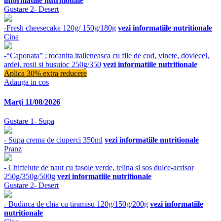
informatiile nutritionale
Gustare 2- Desert
-Fresh cheesecake 120g/ 150g/180g
vezi informatiile nutritionale
Cina
-“Caponata” : tocanita italieneasca cu file de cod, vinete, dovlecel,
ardei, rosii si busuioc 250g/350
vezi informatiile nutritionale
Aplica 30% extra reducere
Adauga in cos
Marți 11/08/2026
Gustare 1- Supa
- Supa crema de ciuperci 350ml
vezi informatiile nutritionale
Pranz
- Chiftelute de naut cu fasole verde, telina si sos dulce-acrisor
250g/350g/500g
vezi informatiile nutritionale
Gustare 2- Desert
- Budinca de chia cu tiramisu 120g/150g/200g
vezi informatiile
nutritionale