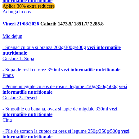
informatiile nutritionale
Aplica 30% extra reducere
Adauga in cos
Vineri 21/08/2026
Calorii: 1473.5/ 1851.7/ 2285.8
Mic dejun
- Spanac cu oua si branza 200g/300g/400g
vezi informatiile
nutritionale
Gustare 1- Supa
- Supa de rosii cu orez 350ml
vezi informatiile nutritionale
Pranz
- Penne integrale cu sos de rosii si legume 250g/350g/500g
vezi
informatiile nutritionale
Gustare 2- Desert
- Smoothie cu banana, ovaz si lapte de migdale 330ml
vezi
informatiile nutritionale
Cina
- File de somon la cuptor cu orez si legume 250g/350g/500g
vezi
informatiile nutritionale