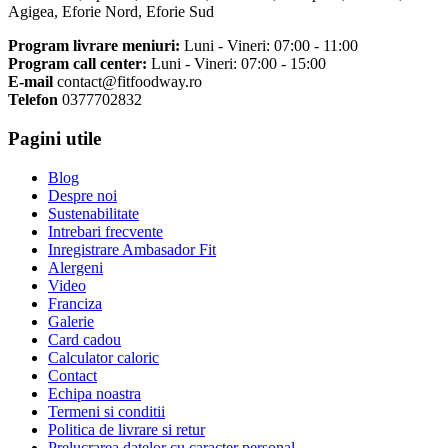
Agigea, Eforie Nord, Eforie Sud
Program livrare meniuri:
Luni - Vineri: 07:00 - 11:00
Program call center:
Luni - Vineri: 07:00 - 15:00
E-mail
contact@fitfoodway.ro
Telefon
0377702832
Pagini utile
Blog
Despre noi
Sustenabilitate
Intrebari frecvente
Inregistrare Ambasador Fit
Alergeni
Video
Franciza
Galerie
Card cadou
Calculator caloric
Contact
Echipa noastra
Termeni si conditii
Politica de livrare si retur
Prelucrarea datelor cu caracter personal