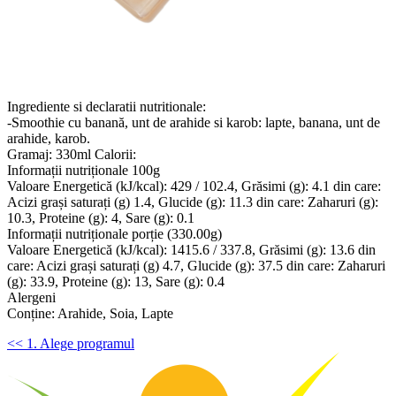
Ingrediente si declaratii nutritionale:
-Smoothie cu banană, unt de arahide si karob: lapte, banana, unt de
arahide, karob.
Gramaj: 330ml Calorii:
Informații nutriționale 100g
Valoare Energetică (kJ/kcal): 429 / 102.4, Grăsimi (g): 4.1 din care:
Acizi grași saturați (g) 1.4, Glucide (g): 11.3 din care: Zaharuri (g):
10.3, Proteine (g): 4, Sare (g): 0.1
Informații nutriționale porție (330.00g)
Valoare Energetică (kJ/kcal): 1415.6 / 337.8, Grăsimi (g): 13.6 din
care: Acizi grași saturați (g) 4.7, Glucide (g): 37.5 din care: Zaharuri
(g): 33.9, Proteine (g): 13, Sare (g): 0.4
Alergeni
Conține: Arahide, Soia, Lapte
<< 1. Alege programul