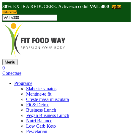
30%
EXTRA REDUCERE. Activeaza codul
VAL5000
Aplica
reducerea!
Meniu
0
Conectare
Programe
Slabeste sanatos
Mentine-te fit
Creste masa musculara
Fit & Detox
Business Lunch
Vegan Business Lunch
Nutri Balance
Low Carb Keto
Pescetarian