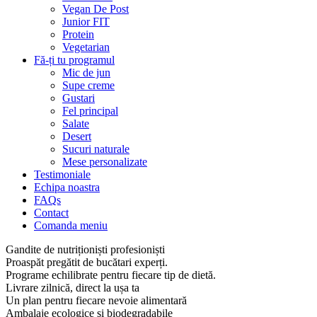
Vegan De Post
Junior FIT
Protein
Vegetarian
Fă-ți tu programul
Mic de jun
Supe creme
Gustari
Fel principal
Salate
Desert
Sucuri naturale
Mese personalizate
Testimoniale
Echipa noastra
FAQs
Contact
Comanda meniu
Gandite de nutriționiști profesioniști
Proaspăt pregătit de bucătari experți.
Programe echilibrate pentru fiecare tip de dietă.
Livrare zilnică, direct la ușa ta
Un plan pentru fiecare nevoie alimentară
Ambalaje ecologice și biodegradabile