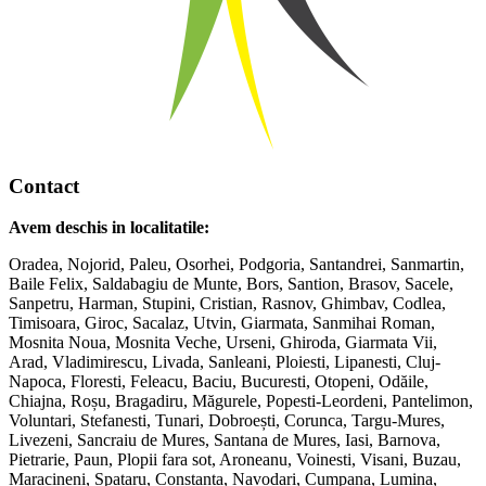
Contact
Avem deschis in localitatile:
Oradea, Nojorid, Paleu, Osorhei, Podgoria, Santandrei, Sanmartin,
Baile Felix, Saldabagiu de Munte, Bors, Santion, Brasov, Sacele,
Sanpetru, Harman, Stupini, Cristian, Rasnov, Ghimbav, Codlea,
Timisoara, Giroc, Sacalaz, Utvin, Giarmata, Sanmihai Roman,
Mosnita Noua, Mosnita Veche, Urseni, Ghiroda, Giarmata Vii,
Arad, Vladimirescu, Livada, Sanleani, Ploiesti, Lipanesti, Cluj-
Napoca, Floresti, Feleacu, Baciu, Bucuresti, Otopeni, Odăile,
Chiajna, Roșu, Bragadiru, Măgurele, Popesti-Leordeni, Pantelimon,
Voluntari, Stefanesti, Tunari, Dobroești, Corunca, Targu-Mures,
Livezeni, Sancraiu de Mures, Santana de Mures, Iasi, Barnova,
Pietrarie, Paun, Plopii fara sot, Aroneanu, Voinesti, Visani, Buzau,
Maracineni, Spataru, Constanta, Navodari, Cumpana, Lumina,