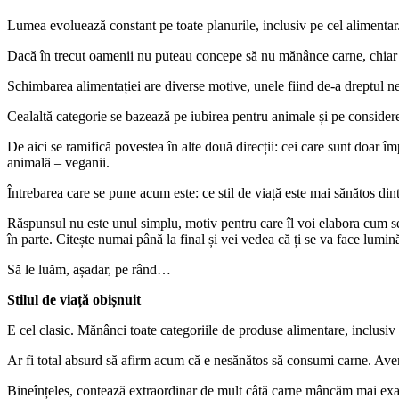
Lumea evoluează constant pe toate planurile, inclusiv pe cel alimentar
Dacă în trecut oamenii nu puteau concepe să nu mănânce carne, chiar dac
Schimbarea alimentației are diverse motive, unele fiind de-a dreptul ne
Cealaltă categorie se bazează pe iubirea pentru animale și pe considere
De aici se ramifică povestea în alte două direcții: cei care sunt doar îm
animală – veganii.
Întrebarea care se pune acum este: ce stil de viață este mai sănătos din
Răspunsul nu este unul simplu, motiv pentru care îl voi elabora cum se 
în parte. Citește numai până la final și vei vedea că ți se va face lumin
Să le luăm, așadar, pe rând…
Stilul de viață obișnuit
E cel clasic. Mănânci toate categoriile de produse alimentare, inclusiv
Ar fi total absurd să afirm acum că e nesănătos să consumi carne. Avem
Bineînțeles, contează extraordinar de mult câtă carne mâncăm mai exact