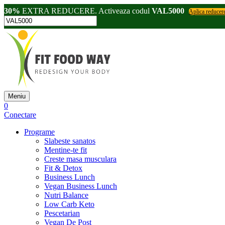
30%
EXTRA REDUCERE. Activeaza codul
VAL5000
Aplica reducer
Meniu
0
Conectare
Programe
Slabeste sanatos
Mentine-te fit
Creste masa musculara
Fit & Detox
Business Lunch
Vegan Business Lunch
Nutri Balance
Low Carb Keto
Pescetarian
Vegan De Post