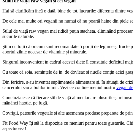
Stilul de viață raw vegan și cel vegan
Hai să clarificăm încă o dată, bine de tot, lucrurile: diferența dintre v
De cele mai multe ori veganii nu numai că nu poartă haine din piele sau
Stilul de viață raw vegan mai ridică puțin ștacheta, eliminând procesar
sucurile naturale.
Știm cu toții că oricum sunt recomandate 5 porții de legume și fructe pe
aportul zilnic necesar de vitamine și minerale.
Singurul inconvenient în cadrul acestei diete îl constituie deficitul m
Cu toate că soia, semințele de in, de dovleac și nucile conțin acizi gra
Din fericire, s-au inventat suplimentele alimentare și, în situații de cri
cancerului sau a bolilor inimii. Vezi ce contine meniul nostru
vegan de
Concluzia este că fiecare stil de viață alimentar are plusurile și minusur
mănânci haotic, pe fugă.
Covrigii, pateurile vegetale și alte asemenea produse preparate de pri
Fit Food Way îți stă la dispoziție cu meniuri pentru toate gusturile. C
aspectuoasă!