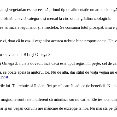
egan și vegetarian este aceea că primul tip de alimentație nu are nicio leg
 blană, ci evită categoric și mersul la circ sau la grădina zoologică.
ea termică a legumelor și a fructelor. Se consumă totul proaspăt, însă e p
 zi, doar că în cazul veganilor acestea trebuie bine proporționate. Un ve
ajor de vitamina B12 și Omega 3.
și Omega 3, nu s-a dovedit încă dacă este tipul regăsit în pește, cel de 
ză, se poate apela la ajutorul lor. Nu de alta, dar stilul de viață vegan nu
 post
ile lui. Tu trebuie să îl identifici pe cel care îți aduce ție beneficii. N
n magazine sunt rele indiferent că mănânci sau nu carne. Ele ies total d
hiar și un vegan convins are mâncare de excepție la noi. Nu mai sta pe gâ