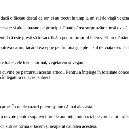
.
ă o făceau destul de rar, ei au trecut în timp la un stil de viață veget
cesare și altele bazate pe principii. Poate părea surprinzător, însă exist
ntul că este greșit să le sacrificăm pentru propriul interes. Ei nu mănân
potriva cărnii, făcând excepție pentru ouă și lapte – stil de viață ovo lact
tre toate cele trei – normal, vegetarian și vegan?
cuvine pe parcursul acestui articol. Pentru a înțelege în totalitate conce
ă în legătură cu acest subiect.
 carne. În unele cazuri putem spune că mai ales asta.
 nevoie pentru supraviețuire de anumiți aminoacizi pe care ea ni-i ofer
, sub ce formă o facem și neapărat calitatea acesteia.