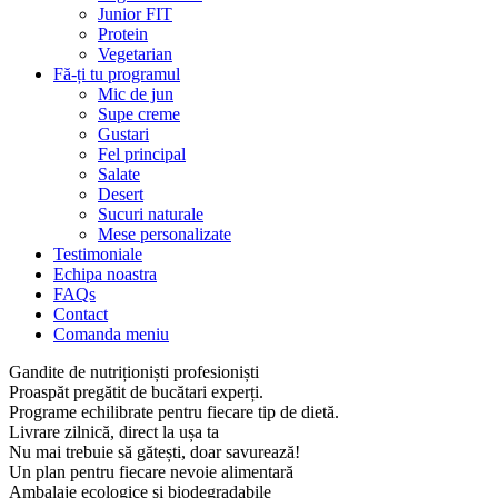
Junior FIT
Protein
Vegetarian
Fă-ți tu programul
Mic de jun
Supe creme
Gustari
Fel principal
Salate
Desert
Sucuri naturale
Mese personalizate
Testimoniale
Echipa noastra
FAQs
Contact
Comanda meniu
Gandite de nutriționiști profesioniști
Proaspăt pregătit de bucătari experți.
Programe echilibrate pentru fiecare tip de dietă.
Livrare zilnică, direct la ușa ta
Nu mai trebuie să gătești, doar savurează!
Un plan pentru fiecare nevoie alimentară
Ambalaje ecologice și biodegradabile