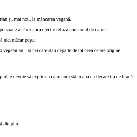
arian și, mai nou, la mâncarea vegană.
ă persoane a căror corp efectiv refuză consumul de carne.
că nici măcar pește.
o vegetarian – și cei care stau departe de tot ceea ce are origine
ptul, e nevoie să explic cu calm cum stă treaba cu fiecare tip de hrană
ă din plin.