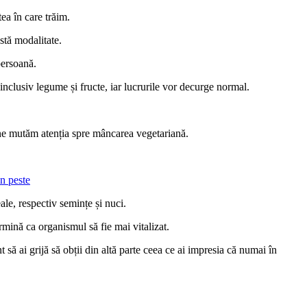
ea în care trăim.
astă modalitate.
persoană.
 inclusiv legume și fructe, iar lucrurile vor decurge normal.
m ne mutăm atenția spre mâncarea vegetariană.
n peste
ale, respectiv semințe și nuci.
mină ca organismul să fie mai vitalizat.
t să ai grijă să obții din altă parte ceea ce ai impresia că numai în