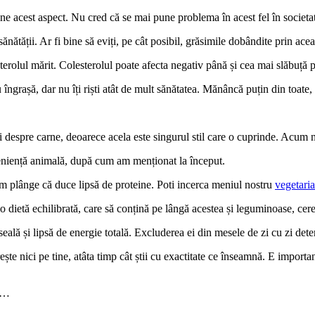
ine acest aspect. Nu cred că se mai pune problema în acest fel în societat
ănătății. Ar fi bine să eviți, pe cât posibil, grăsimile dobândite prin ace
terolul mărit. Colesterolul poate afecta negativ până și cea mai slăbuță 
îngrașă, dar nu îți riști atât de mult sănătatea. Mănâncă puțin din toate,
mai despre carne, deoarece acela este singurul stil care o cuprinde. Acu
eniență animală, după cum am menționat la început.
em plânge că duce lipsă de proteine. Poti incerca meniul nostru
vegetaria
-o dietă echilibrată, care să conțină pe lângă acestea și leguminoase, cere
ă și lipsă de energie totală. Excluderea ei din mesele de zi cu zi deter
ește nici pe tine, atâta timp cât știi cu exactitate ce înseamnă. E importan
în…