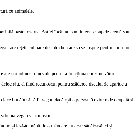
ătură cu animalele.
osibilă pasteurizarea. Astfel încât nu sunt interzise supele cremă sau
gan are rețete culinare destule din care să se inspire pentru a întruni
care are corpul nostru nevoie pentru a funcționa corespunzător.
 e deloc rău, el fiind recunoscut pentru scăderea riscului de apariție a
u e o idee bună însă să fii vegan dacă ești o persoană extrem de ocupată și
in schema vegan vs carnivor.
nduri și lasă-te hrănit de o mâncare nu doar sănătoasă, ci și