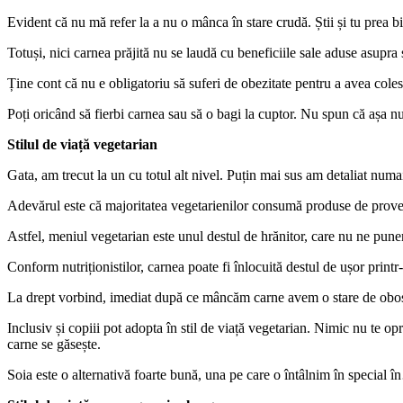
Evident că nu mă refer la a nu o mânca în stare crudă. Știi și tu prea b
Totuși, nici carnea prăjită nu se laudă cu beneficiile sale aduse asupra s
Ține cont că nu e obligatoriu să suferi de obezitate pentru a avea coles
Poți oricând să fierbi carnea sau să o bagi la cuptor. Nu spun că așa nu 
Stilul de viață vegetarian
Gata, am trecut la un cu totul alt nivel. Puțin mai sus am detaliat nu
Adevărul este că majoritatea vegetarienilor consumă produse de prov
Astfel, meniul vegetarian este unul destul de hrănitor, care nu ne pun
Conform nutriționistilor, carnea poate fi înlocuită destul de ușor printr
La drept vorbind, imediat după ce mâncăm carne avem o stare de oboseal
Inclusiv și copiii pot adopta în stil de viață vegetarian. Nimic nu te opr
carne se găsește.
Soia este o alternativă foarte bună, una pe care o întâlnim în special 