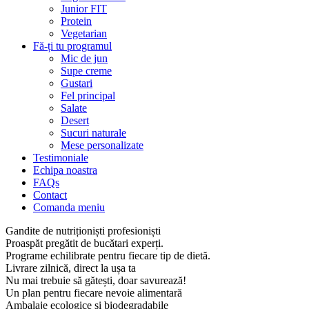
Junior FIT
Protein
Vegetarian
Fă-ți tu programul
Mic de jun
Supe creme
Gustari
Fel principal
Salate
Desert
Sucuri naturale
Mese personalizate
Testimoniale
Echipa noastra
FAQs
Contact
Comanda meniu
Gandite de nutriționiști profesioniști
Proaspăt pregătit de bucătari experți.
Programe echilibrate pentru fiecare tip de dietă.
Livrare zilnică, direct la ușa ta
Nu mai trebuie să gătești, doar savurează!
Un plan pentru fiecare nevoie alimentară
Ambalaje ecologice și biodegradabile