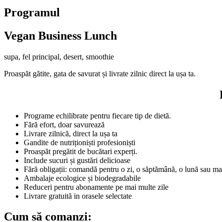
Programul
Vegan Business Lunch
supa, fel principal, desert, smoothie
Proaspăt gătite, gata de savurat și livrate zilnic direct la ușa ta.
Programe echilibrate pentru fiecare tip de dietă.
Fără efort, doar savurează
Livrare zilnică, direct la ușa ta
Gandite de nutriționiști profesioniști
Proaspăt pregătit de bucătari experți.
Include sucuri și gustări delicioase
Fără obligații: comandă pentru o zi, o săptămână, o lună sau ma
Ambalaje ecologice și biodegradabile
Reduceri pentru abonamente pe mai multe zile
Livrare gratuită in orasele selectate
Cum să comanzi: