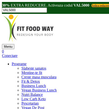
30%
EXTRA REDUCERE. Activeaza codul
VAL5000
Aplica reducer
Meniu
0
Conectare
Programe
Slabeste sanatos
Mentine-te fit
Creste masa musculara
Fit & Detox
Business Lunch
Vegan Business Lunch
Nutri Balance
Low Carb Keto
Pescetarian
Vegan De Post