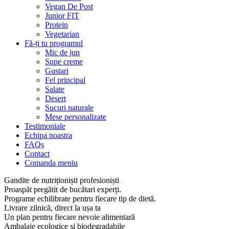
Vegan De Post
Junior FIT
Protein
Vegetarian
Fă-ți tu programul
Mic de jun
Supe creme
Gustari
Fel principal
Salate
Desert
Sucuri naturale
Mese personalizate
Testimoniale
Echipa noastra
FAQs
Contact
Comanda meniu
Gandite de nutriționiști profesioniști
Proaspăt pregătit de bucătari experți.
Programe echilibrate pentru fiecare tip de dietă.
Livrare zilnică, direct la ușa ta
Un plan pentru fiecare nevoie alimentară
Ambalaje ecologice și biodegradabile