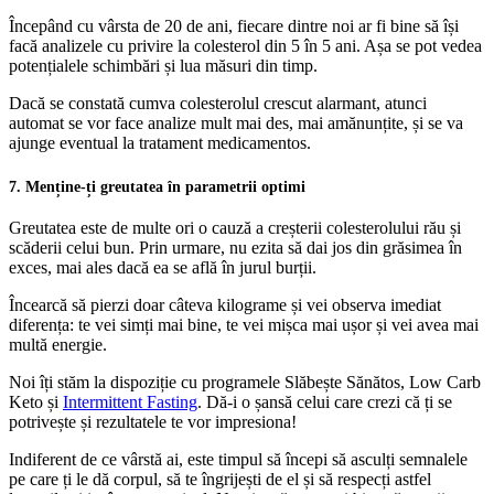
Începând cu vârsta de 20 de ani, fiecare dintre noi ar fi bine să își
facă analizele cu privire la colesterol din 5 în 5 ani. Așa se pot vedea
potențialele schimbări și lua măsuri din timp.
Dacă se constată cumva colesterolul crescut alarmant, atunci
automat se vor face analize mult mai des, mai amănunțite, și se va
ajunge eventual la tratament medicamentos.
7. Menține-ți greutatea în parametrii optimi
Greutatea este de multe ori o cauză a creșterii colesterolului rău și
scăderii celui bun. Prin urmare, nu ezita să dai jos din grăsimea în
exces, mai ales dacă ea se află în jurul burții.
Încearcă să pierzi doar câteva kilograme și vei observa imediat
diferența: te vei simți mai bine, te vei mișca mai ușor și vei avea mai
multă energie.
Noi îți stăm la dispoziție cu programele Slăbește Sănătos, Low Carb
Keto și
Intermittent Fasting
. Dă-i o șansă celui care crezi că ți se
potrivește și rezultatele te vor impresiona!
Indiferent de ce vârstă ai, este timpul să începi să asculți semnalele
pe care ți le dă corpul, să te îngrijești de el și să respecți astfel