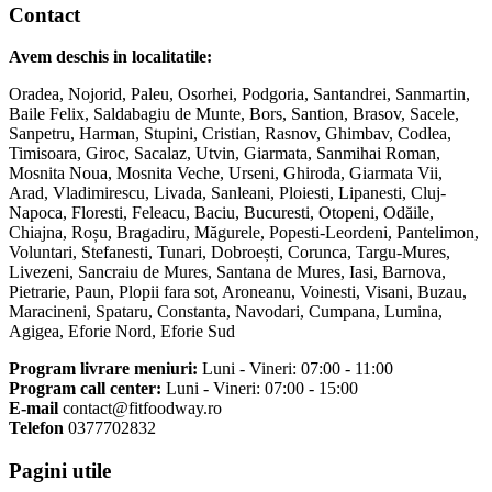
Contact
Avem deschis in localitatile:
Oradea, Nojorid, Paleu, Osorhei, Podgoria, Santandrei, Sanmartin,
Baile Felix, Saldabagiu de Munte, Bors, Santion, Brasov, Sacele,
Sanpetru, Harman, Stupini, Cristian, Rasnov, Ghimbav, Codlea,
Timisoara, Giroc, Sacalaz, Utvin, Giarmata, Sanmihai Roman,
Mosnita Noua, Mosnita Veche, Urseni, Ghiroda, Giarmata Vii,
Arad, Vladimirescu, Livada, Sanleani, Ploiesti, Lipanesti, Cluj-
Napoca, Floresti, Feleacu, Baciu, Bucuresti, Otopeni, Odăile,
Chiajna, Roșu, Bragadiru, Măgurele, Popesti-Leordeni, Pantelimon,
Voluntari, Stefanesti, Tunari, Dobroești, Corunca, Targu-Mures,
Livezeni, Sancraiu de Mures, Santana de Mures, Iasi, Barnova,
Pietrarie, Paun, Plopii fara sot, Aroneanu, Voinesti, Visani, Buzau,
Maracineni, Spataru, Constanta, Navodari, Cumpana, Lumina,
Agigea, Eforie Nord, Eforie Sud
Program livrare meniuri:
Luni - Vineri: 07:00 - 11:00
Program call center:
Luni - Vineri: 07:00 - 15:00
E-mail
contact@fitfoodway.ro
Telefon
0377702832
Pagini utile