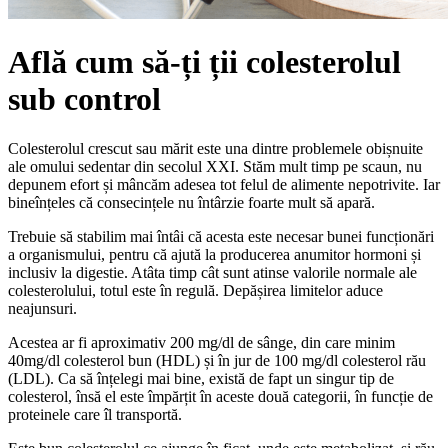
Află cum să-ți ții colesterolul
sub control
Colesterolul crescut sau mărit este una dintre problemele obișnuite
ale omului sedentar din secolul XXI. Stăm mult timp pe scaun, nu
depunem efort și mâncăm adesea tot felul de alimente nepotrivite. Iar
bineînțeles că consecințele nu întârzie foarte mult să apară.
Trebuie să stabilim mai întâi că acesta este necesar bunei funcționări
a organismului, pentru că ajută la producerea anumitor hormoni și
inclusiv la digestie. Atâta timp cât sunt atinse valorile normale ale
colesterolului, totul este în regulă. Depășirea limitelor aduce
neajunsuri.
Acestea ar fi aproximativ 200 mg/dl de sânge, din care minim
40mg/dl colesterol bun (HDL) și în jur de 100 mg/dl colesterol rău
(LDL). Ca să înțelegi mai bine, există de fapt un singur tip de
colesterol, însă el este împărțit în aceste două categorii, în funcție de
proteinele care îl transportă.