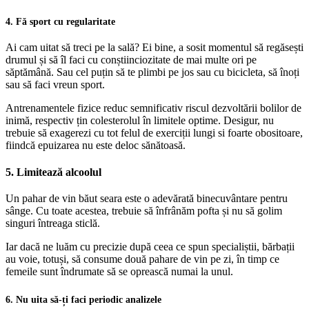
4. Fă sport cu regularitate
Ai cam uitat să treci pe la sală? Ei bine, a sosit momentul să regăsești
drumul și să îl faci cu conștiinciozitate de mai multe ori pe
săptămână. Sau cel puțin să te plimbi pe jos sau cu bicicleta, să înoți
sau să faci vreun sport.
Antrenamentele fizice reduc semnificativ riscul dezvoltării bolilor de
inimă, respectiv țin colesterolul în limitele optime. Desigur, nu
trebuie să exagerezi cu tot felul de exerciții lungi si foarte obositoare,
fiindcă epuizarea nu este deloc sănătoasă.
5. Limitează alcoolul
Un pahar de vin băut seara este o adevărată binecuvântare pentru
sânge. Cu toate acestea, trebuie să înfrânăm pofta și nu să golim
singuri întreaga sticlă.
Iar dacă ne luăm cu precizie după ceea ce spun specialiștii, bărbații
au voie, totuși, să consume două pahare de vin pe zi, în timp ce
femeile sunt îndrumate să se oprească numai la unul.
6. Nu uita să-ți faci periodic analizele