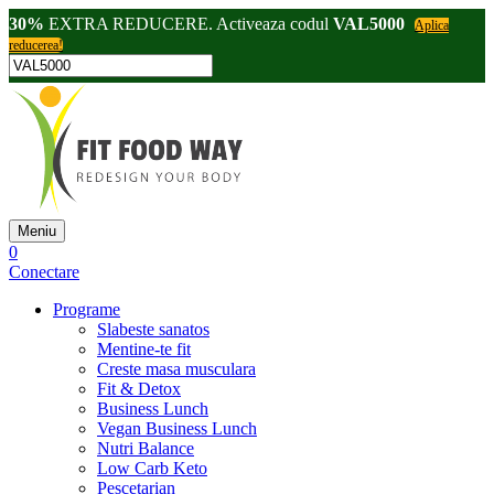
30%
EXTRA REDUCERE. Activeaza codul
VAL5000
Aplica
reducerea!
Meniu
0
Conectare
Programe
Slabeste sanatos
Mentine-te fit
Creste masa musculara
Fit & Detox
Business Lunch
Vegan Business Lunch
Nutri Balance
Low Carb Keto
Pescetarian