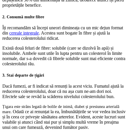
proprietățile benefice.
2. Consumă multe fibre
Îți recomandăm să începi uneori dimineața cu un mic dejun format
din
cereale integrale
. Acestea sunt bogate în fibre și ajută la
reducerea colesterolului ridicat.
Există două feluri de fibre: solubile (care se dizolvă în apă) și
insolubile. Ambele sunt utile în lupta pentru un colesterol în limite
normale, dar s-a dovedit că fibrele solubile sunt mai eficiente contra
colesterolului rău.
3. Stai departe de țigări
Dacă fumezi, ar fi indicat să renunți la acest viciu. Fumatul ajută la
reducerea colesterolului, doar că nu așa cum ne-am dori noi.
Efectele sale se revăd la scăderea nivelului colesterolului bun.
Țigara este strâns legată de bolile de inimă, diabet și presiunea arterială
. Odată ce ai renunțat la ea, îmbunătățirile se vor vedea inclusiv
mare
și în ceea ce privește sănătatea arterelor. Evident, aceste lucruri sunt
valabile și atunci când stai pur și simplu multă vreme în preajma
unui om care fumează, devenind fumător pasiv.