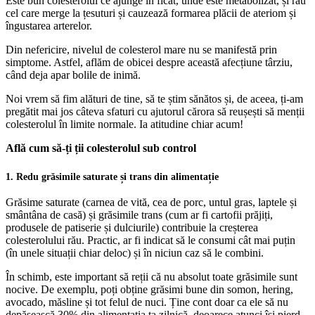
Este bun colesterolul ce ajunge în ficat, unde este metabolizat, și rău
cel care merge la țesuturi și cauzează formarea plăcii de ateriom și
îngustarea arterelor.
Din nefericire, nivelul de colesterol mare nu se manifestă prin
simptome. Astfel, aflăm de obicei despre această afecțiune târziu,
când deja apar bolile de inimă.
Noi vrem să fim alături de tine, să te știm sănătos și, de aceea, ți-am
pregătit mai jos câteva sfaturi cu ajutorul cărora să reușești să menții
colesterolul în limite normale. Ia atitudine chiar acum!
Află cum să-ți ții colesterolul sub control
1. Redu grăsimile saturate și trans din alimentație
Grăsime saturate (carnea de vită, cea de porc, untul gras, laptele și
smântâna de casă) și grăsimile trans (cum ar fi cartofii prăjiți,
produsele de patiserie și dulciurile) contribuie la creșterea
colesterolului rău. Practic, ar fi indicat să le consumi cât mai puțin
(în unele situații chiar deloc) și în niciun caz să le combini.
În schimb, este important să reții că nu absolut toate grăsimile sunt
nocive. De exemplu, poți obține grăsimi bune din somon, hering,
avocado, măsline și tot felul de nuci. Ține cont doar ca ele să nu
depășească 30% din alimentația ta zilnică, deoarece atunci își pierd