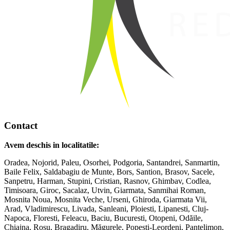
Contact
Avem deschis in localitatile:
Oradea, Nojorid, Paleu, Osorhei, Podgoria, Santandrei, Sanmartin,
Baile Felix, Saldabagiu de Munte, Bors, Santion, Brasov, Sacele,
Sanpetru, Harman, Stupini, Cristian, Rasnov, Ghimbav, Codlea,
Timisoara, Giroc, Sacalaz, Utvin, Giarmata, Sanmihai Roman,
Mosnita Noua, Mosnita Veche, Urseni, Ghiroda, Giarmata Vii,
Arad, Vladimirescu, Livada, Sanleani, Ploiesti, Lipanesti, Cluj-
Napoca, Floresti, Feleacu, Baciu, Bucuresti, Otopeni, Odăile,
Chiajna, Roșu, Bragadiru, Măgurele, Popesti-Leordeni, Pantelimon,