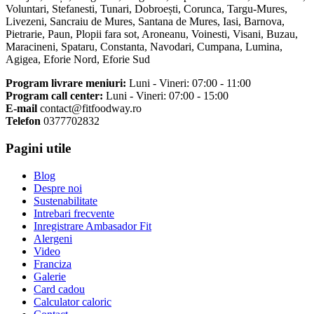
Voluntari, Stefanesti, Tunari, Dobroești, Corunca, Targu-Mures,
Livezeni, Sancraiu de Mures, Santana de Mures, Iasi, Barnova,
Pietrarie, Paun, Plopii fara sot, Aroneanu, Voinesti, Visani, Buzau,
Maracineni, Spataru, Constanta, Navodari, Cumpana, Lumina,
Agigea, Eforie Nord, Eforie Sud
Program livrare meniuri:
Luni - Vineri: 07:00 - 11:00
Program call center:
Luni - Vineri: 07:00 - 15:00
E-mail
contact@fitfoodway.ro
Telefon
0377702832
Pagini utile
Blog
Despre noi
Sustenabilitate
Intrebari frecvente
Inregistrare Ambasador Fit
Alergeni
Video
Franciza
Galerie
Card cadou
Calculator caloric