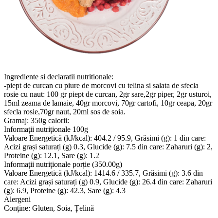
Ingrediente si declaratii nutritionale:
-piept de curcan cu piure de morcovi cu telina si salata de sfecla
rosie cu naut: 100 gr piept de curcan, 2gr sare,2gr piper, 2gr usturoi,
15ml zeama de lamaie, 40gr morcovi, 70gr cartofi, 10gr ceapa, 20gr
sfecla rosie,70gr naut, 20ml sos de soia.
Gramaj: 350g calorii:
Informații nutriționale 100g
Valoare Energetică (kJ/kcal): 404.2 / 95.9, Grăsimi (g): 1 din care:
Acizi grași saturați (g) 0.3, Glucide (g): 7.5 din care: Zaharuri (g): 2,
Proteine (g): 12.1, Sare (g): 1.2
Informații nutriționale porție (350.00g)
Valoare Energetică (kJ/kcal): 1414.6 / 335.7, Grăsimi (g): 3.6 din
care: Acizi grași saturați (g) 0.9, Glucide (g): 26.4 din care: Zaharuri
(g): 6.9, Proteine (g): 42.3, Sare (g): 4.3
Alergeni
Conține: Gluten, Soia, Țelină