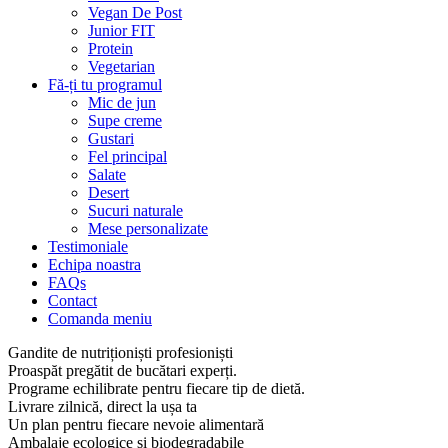
Vegan De Post
Junior FIT
Protein
Vegetarian
Fă-ți tu programul
Mic de jun
Supe creme
Gustari
Fel principal
Salate
Desert
Sucuri naturale
Mese personalizate
Testimoniale
Echipa noastra
FAQs
Contact
Comanda meniu
Gandite de nutriționiști profesioniști
Proaspăt pregătit de bucătari experți.
Programe echilibrate pentru fiecare tip de dietă.
Livrare zilnică, direct la ușa ta
Un plan pentru fiecare nevoie alimentară
Ambalaje ecologice și biodegradabile