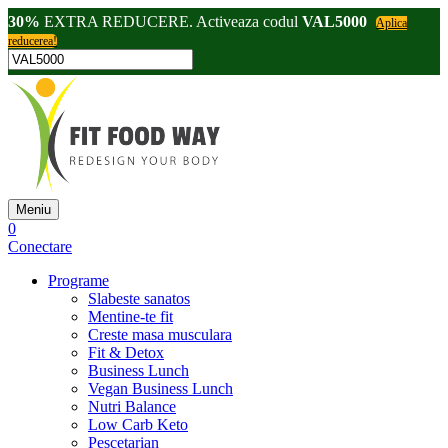
30%
EXTRA REDUCERE. Activeaza codul
VAL5000
Aplica
reducerea!
Meniu
0
Conectare
Programe
Slabeste sanatos
Mentine-te fit
Creste masa musculara
Fit & Detox
Business Lunch
Vegan Business Lunch
Nutri Balance
Low Carb Keto
Pescetarian