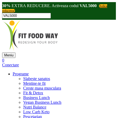
30%
EXTRA REDUCERE. Activeaza codul
VAL5000
Aplica
reducerea!
Meniu
0
Conectare
Programe
Slabeste sanatos
Mentine-te fit
Creste masa musculara
Fit & Detox
Business Lunch
Vegan Business Lunch
Nutri Balance
Low Carb Keto
Pescetarian