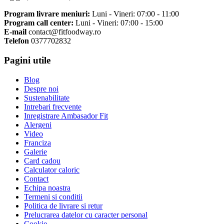
Program livrare meniuri:
Luni - Vineri: 07:00 - 11:00
Program call center:
Luni - Vineri: 07:00 - 15:00
E-mail
contact@fitfoodway.ro
Telefon
0377702832
Pagini utile
Blog
Despre noi
Sustenabilitate
Intrebari frecvente
Inregistrare Ambasador Fit
Alergeni
Video
Franciza
Galerie
Card cadou
Calculator caloric
Contact
Echipa noastra
Termeni si conditii
Politica de livrare si retur
Prelucrarea datelor cu caracter personal
Cookie