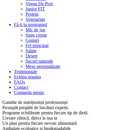
Vegan De Post
Junior FIT
Protein
Vegetarian
Fă-ți tu programul
Mic de jun
Supe creme
Gustari
Fel principal
Salate
Desert
Sucuri naturale
Mese personalizate
Testimoniale
Echipa noastra
FAQs
Contact
Comanda meniu
Gandite de nutriționiști profesioniști
Proaspăt pregătit de bucătari experți.
Programe echilibrate pentru fiecare tip de dietă.
Livrare zilnică, direct la ușa ta
Un plan pentru fiecare nevoie alimentară
Ambalaje ecologice și biodegradabile