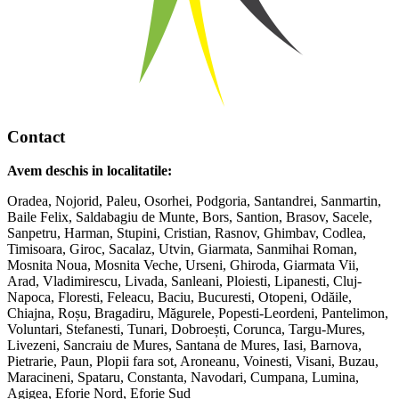
Contact
Avem deschis in localitatile:
Oradea, Nojorid, Paleu, Osorhei, Podgoria, Santandrei, Sanmartin,
Baile Felix, Saldabagiu de Munte, Bors, Santion, Brasov, Sacele,
Sanpetru, Harman, Stupini, Cristian, Rasnov, Ghimbav, Codlea,
Timisoara, Giroc, Sacalaz, Utvin, Giarmata, Sanmihai Roman,
Mosnita Noua, Mosnita Veche, Urseni, Ghiroda, Giarmata Vii,
Arad, Vladimirescu, Livada, Sanleani, Ploiesti, Lipanesti, Cluj-
Napoca, Floresti, Feleacu, Baciu, Bucuresti, Otopeni, Odăile,
Chiajna, Roșu, Bragadiru, Măgurele, Popesti-Leordeni, Pantelimon,
Voluntari, Stefanesti, Tunari, Dobroești, Corunca, Targu-Mures,
Livezeni, Sancraiu de Mures, Santana de Mures, Iasi, Barnova,
Pietrarie, Paun, Plopii fara sot, Aroneanu, Voinesti, Visani, Buzau,
Maracineni, Spataru, Constanta, Navodari, Cumpana, Lumina,
Agigea, Eforie Nord, Eforie Sud