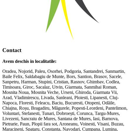
Contact
Avem deschis in localitatile:
Oradea, Nojorid, Paleu, Osorhei, Podgoria, Santandrei, Sanmartin,
Baile Felix, Saldabagiu de Munte, Bors, Santion, Brasov, Sacele,
Sanpetru, Harman, Stupini, Cristian, Rasnov, Ghimbav, Codlea,
Timisoara, Giroc, Sacalaz, Utvin, Giarmata, Sanmihai Roman,
Mosnita Noua, Mosnita Veche, Urseni, Ghiroda, Giarmata Vii,
Arad, Vladimirescu, Livada, Sanleani, Ploiesti, Lipanesti, Cluj-
Napoca, Floresti, Feleacu, Baciu, Bucuresti, Otopeni, Odăile,
Chiajna, Roșu, Bragadiru, Măgurele, Popesti-Leordeni, Pantelimon,
Voluntari, Stefanesti, Tunari, Dobroești, Corunca, Targu-Mures,
Livezeni, Sancraiu de Mures, Santana de Mures, Iasi, Barnova,
Pietrarie, Paun, Plopii fara sot, Aroneanu, Voinesti, Visani, Buzau,
Maracineni, Spataru, Constanta, Navodari, Cumpana, Lumina,