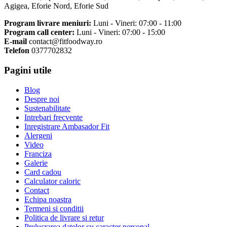
Agigea, Eforie Nord, Eforie Sud
Program livrare meniuri:
Luni - Vineri: 07:00 - 11:00
Program call center:
Luni - Vineri: 07:00 - 15:00
E-mail
contact@fitfoodway.ro
Telefon
0377702832
Pagini utile
Blog
Despre noi
Sustenabilitate
Intrebari frecvente
Inregistrare Ambasador Fit
Alergeni
Video
Franciza
Galerie
Card cadou
Calculator caloric
Contact
Echipa noastra
Termeni si conditii
Politica de livrare si retur
Prelucrarea datelor cu caracter personal