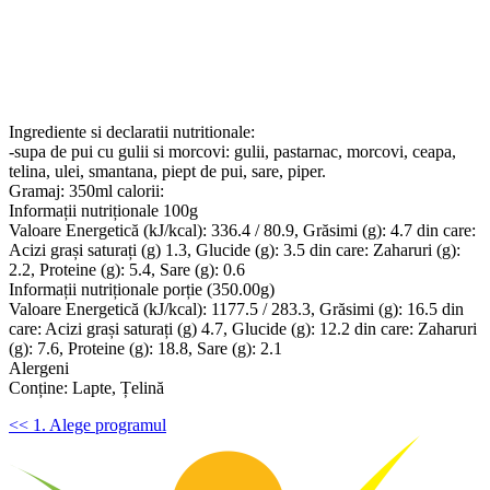
Ingrediente si declaratii nutritionale:
-supa de pui cu gulii si morcovi: gulii, pastarnac, morcovi, ceapa,
telina, ulei, smantana, piept de pui, sare, piper.
Gramaj: 350ml calorii:
Informații nutriționale 100g
Valoare Energetică (kJ/kcal): 336.4 / 80.9, Grăsimi (g): 4.7 din care:
Acizi grași saturați (g) 1.3, Glucide (g): 3.5 din care: Zaharuri (g):
2.2, Proteine (g): 5.4, Sare (g): 0.6
Informații nutriționale porție (350.00g)
Valoare Energetică (kJ/kcal): 1177.5 / 283.3, Grăsimi (g): 16.5 din
care: Acizi grași saturați (g) 4.7, Glucide (g): 12.2 din care: Zaharuri
(g): 7.6, Proteine (g): 18.8, Sare (g): 2.1
Alergeni
Conține: Lapte, Țelină
<< 1. Alege programul