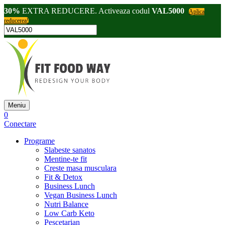
30%
EXTRA REDUCERE. Activeaza codul
VAL5000
Aplica
reducerea!
Meniu
0
Conectare
Programe
Slabeste sanatos
Mentine-te fit
Creste masa musculara
Fit & Detox
Business Lunch
Vegan Business Lunch
Nutri Balance
Low Carb Keto
Pescetarian