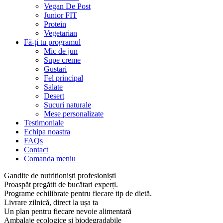
Vegan De Post
Junior FIT
Protein
Vegetarian
Fă-ți tu programul
Mic de jun
Supe creme
Gustari
Fel principal
Salate
Desert
Sucuri naturale
Mese personalizate
Testimoniale
Echipa noastra
FAQs
Contact
Comanda meniu
Gandite de nutriționiști profesioniști
Proaspăt pregătit de bucătari experți.
Programe echilibrate pentru fiecare tip de dietă.
Livrare zilnică, direct la ușa ta
Un plan pentru fiecare nevoie alimentară
Ambalaje ecologice și biodegradabile