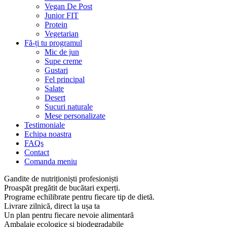
Vegan De Post
Junior FIT
Protein
Vegetarian
Fă-ți tu programul
Mic de jun
Supe creme
Gustari
Fel principal
Salate
Desert
Sucuri naturale
Mese personalizate
Testimoniale
Echipa noastra
FAQs
Contact
Comanda meniu
Gandite de nutriționiști profesioniști
Proaspăt pregătit de bucătari experți.
Programe echilibrate pentru fiecare tip de dietă.
Livrare zilnică, direct la ușa ta
Un plan pentru fiecare nevoie alimentară
Ambalaje ecologice și biodegradabile