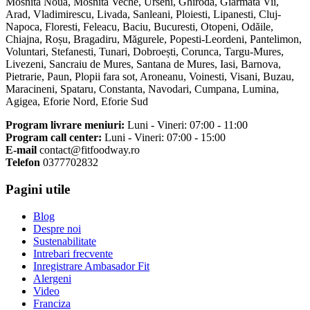
Mosnita Noua, Mosnita Veche, Urseni, Ghiroda, Giarmata Vii,
Arad, Vladimirescu, Livada, Sanleani, Ploiesti, Lipanesti, Cluj-
Napoca, Floresti, Feleacu, Baciu, Bucuresti, Otopeni, Odăile,
Chiajna, Roșu, Bragadiru, Măgurele, Popesti-Leordeni, Pantelimon,
Voluntari, Stefanesti, Tunari, Dobroești, Corunca, Targu-Mures,
Livezeni, Sancraiu de Mures, Santana de Mures, Iasi, Barnova,
Pietrarie, Paun, Plopii fara sot, Aroneanu, Voinesti, Visani, Buzau,
Maracineni, Spataru, Constanta, Navodari, Cumpana, Lumina,
Agigea, Eforie Nord, Eforie Sud
Program livrare meniuri:
Luni - Vineri: 07:00 - 11:00
Program call center:
Luni - Vineri: 07:00 - 15:00
E-mail
contact@fitfoodway.ro
Telefon
0377702832
Pagini utile
Blog
Despre noi
Sustenabilitate
Intrebari frecvente
Inregistrare Ambasador Fit
Alergeni
Video
Franciza