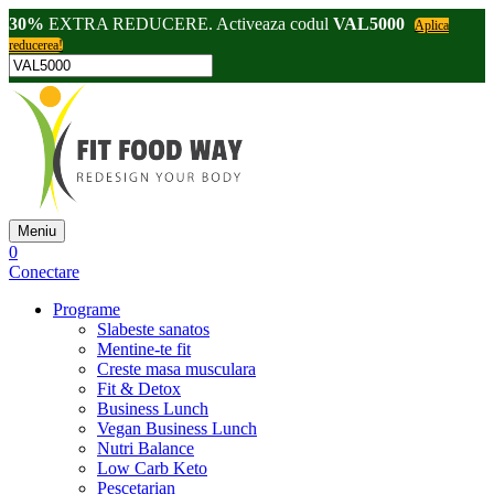
30%
EXTRA REDUCERE. Activeaza codul
VAL5000
Aplica
reducerea!
Meniu
0
Conectare
Programe
Slabeste sanatos
Mentine-te fit
Creste masa musculara
Fit & Detox
Business Lunch
Vegan Business Lunch
Nutri Balance
Low Carb Keto
Pescetarian