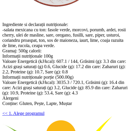
Ingrediente si declarații nutriționale:
-salata mexicana cu ton: fasole verde, morcovi, porumb, ardei, rosii
cherry, ulei de masline, sare, oregano, fusilli, sare, piper, usturoi,
coriandru proaspat, ton, sos de maioneza, iaurt, lime, coaja razuita
de lime, rucola, ceapa verde.
Gramaj: 500g calorii:
Informații nutriționale 100g
Valoare Energetică (kJ/kcal): 607.1 / 144, Grăsimi (g): 3.3 din care:
Acizi grași saturați (g) 0.6, Glucide (g): 17.2 din care: Zaharuri (g):
2.2, Proteine (g): 10.7, Sare (g): 0.8
Informații nutriționale porție (500.00g)
Valoare Energetică (kJ/kcal): 3035.3 / 720.1, Grăsimi (g): 16.4 din
care: Acizi grași saturați (g) 3.2, Glucide (g): 85.9 din care: Zaharuri
(g): 10.9, Proteine (g): 53.4, Sare (g): 4.3
Alergeni
Conține: Gluten, Pește, Lapte, Muștar
<< 1. Alege programul