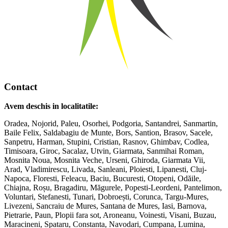
Contact
Avem deschis in localitatile:
Oradea, Nojorid, Paleu, Osorhei, Podgoria, Santandrei, Sanmartin,
Baile Felix, Saldabagiu de Munte, Bors, Santion, Brasov, Sacele,
Sanpetru, Harman, Stupini, Cristian, Rasnov, Ghimbav, Codlea,
Timisoara, Giroc, Sacalaz, Utvin, Giarmata, Sanmihai Roman,
Mosnita Noua, Mosnita Veche, Urseni, Ghiroda, Giarmata Vii,
Arad, Vladimirescu, Livada, Sanleani, Ploiesti, Lipanesti, Cluj-
Napoca, Floresti, Feleacu, Baciu, Bucuresti, Otopeni, Odăile,
Chiajna, Roșu, Bragadiru, Măgurele, Popesti-Leordeni, Pantelimon,
Voluntari, Stefanesti, Tunari, Dobroești, Corunca, Targu-Mures,
Livezeni, Sancraiu de Mures, Santana de Mures, Iasi, Barnova,
Pietrarie, Paun, Plopii fara sot, Aroneanu, Voinesti, Visani, Buzau,
Maracineni, Spataru, Constanta, Navodari, Cumpana, Lumina,