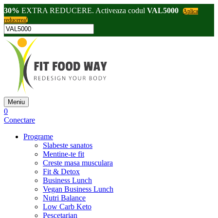
30%
EXTRA REDUCERE. Activeaza codul
VAL5000
Aplica
reducerea!
Meniu
0
Conectare
Programe
Slabeste sanatos
Mentine-te fit
Creste masa musculara
Fit & Detox
Business Lunch
Vegan Business Lunch
Nutri Balance
Low Carb Keto
Pescetarian