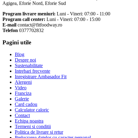
Agigea, Eforie Nord, Eforie Sud
Program livrare meniuri:
Luni - Vineri: 07:00 - 11:00
Program call center:
Luni - Vineri: 07:00 - 15:00
E-mail
contact@fitfoodway.ro
Telefon
0377702832
Pagini utile
Blog
Despre noi
Sustenabilitate
Intrebari frecvente
Inregistrare Ambasador Fit
Alergeni
Video
Franciza
Galerie
Card cadou
Calculator caloric
Contact
Echipa noastra
Termeni si conditii
Politica de livrare si retur
Prelucrarea datelor cu caracter personal