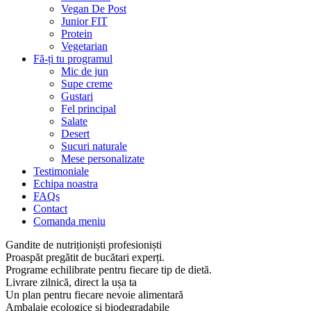
Vegan De Post
Junior FIT
Protein
Vegetarian
Fă-ți tu programul
Mic de jun
Supe creme
Gustari
Fel principal
Salate
Desert
Sucuri naturale
Mese personalizate
Testimoniale
Echipa noastra
FAQs
Contact
Comanda meniu
Gandite de nutriționiști profesioniști
Proaspăt pregătit de bucătari experți.
Programe echilibrate pentru fiecare tip de dietă.
Livrare zilnică, direct la ușa ta
Un plan pentru fiecare nevoie alimentară
Ambalaje ecologice și biodegradabile