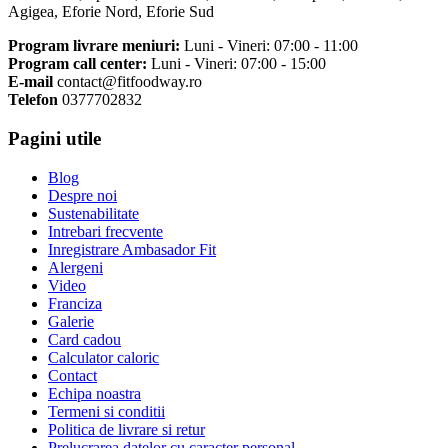
Agigea, Eforie Nord, Eforie Sud
Program livrare meniuri:
Luni - Vineri: 07:00 - 11:00
Program call center:
Luni - Vineri: 07:00 - 15:00
E-mail
contact@fitfoodway.ro
Telefon
0377702832
Pagini utile
Blog
Despre noi
Sustenabilitate
Intrebari frecvente
Inregistrare Ambasador Fit
Alergeni
Video
Franciza
Galerie
Card cadou
Calculator caloric
Contact
Echipa noastra
Termeni si conditii
Politica de livrare si retur
Prelucrarea datelor cu caracter personal