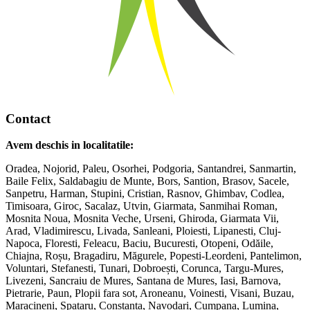
Contact
Avem deschis in localitatile:
Oradea, Nojorid, Paleu, Osorhei, Podgoria, Santandrei, Sanmartin,
Baile Felix, Saldabagiu de Munte, Bors, Santion, Brasov, Sacele,
Sanpetru, Harman, Stupini, Cristian, Rasnov, Ghimbav, Codlea,
Timisoara, Giroc, Sacalaz, Utvin, Giarmata, Sanmihai Roman,
Mosnita Noua, Mosnita Veche, Urseni, Ghiroda, Giarmata Vii,
Arad, Vladimirescu, Livada, Sanleani, Ploiesti, Lipanesti, Cluj-
Napoca, Floresti, Feleacu, Baciu, Bucuresti, Otopeni, Odăile,
Chiajna, Roșu, Bragadiru, Măgurele, Popesti-Leordeni, Pantelimon,
Voluntari, Stefanesti, Tunari, Dobroești, Corunca, Targu-Mures,
Livezeni, Sancraiu de Mures, Santana de Mures, Iasi, Barnova,
Pietrarie, Paun, Plopii fara sot, Aroneanu, Voinesti, Visani, Buzau,
Maracineni, Spataru, Constanta, Navodari, Cumpana, Lumina,