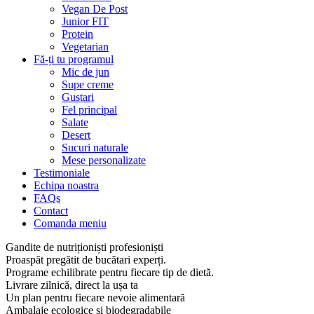
Vegan De Post
Junior FIT
Protein
Vegetarian
Fă-ți tu programul
Mic de jun
Supe creme
Gustari
Fel principal
Salate
Desert
Sucuri naturale
Mese personalizate
Testimoniale
Echipa noastra
FAQs
Contact
Comanda meniu
Gandite de nutriționiști profesioniști
Proaspăt pregătit de bucătari experți.
Programe echilibrate pentru fiecare tip de dietă.
Livrare zilnică, direct la ușa ta
Un plan pentru fiecare nevoie alimentară
Ambalaje ecologice și biodegradabile