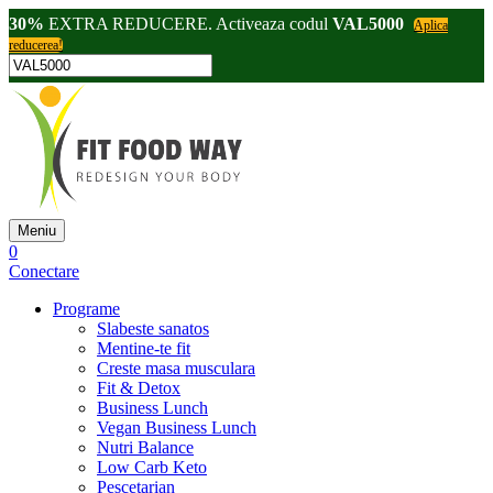
30%
EXTRA REDUCERE. Activeaza codul
VAL5000
Aplica
reducerea!
Meniu
0
Conectare
Programe
Slabeste sanatos
Mentine-te fit
Creste masa musculara
Fit & Detox
Business Lunch
Vegan Business Lunch
Nutri Balance
Low Carb Keto
Pescetarian