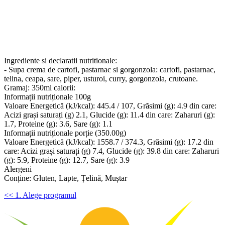
Ingrediente si declaratii nutritionale:
- Supa crema de cartofi, pastarnac si gorgonzola: cartofi, pastarnac,
telina, ceapa, sare, piper, usturoi, curry, gorgonzola, crutoane.
Gramaj: 350ml calorii:
Informații nutriționale 100g
Valoare Energetică (kJ/kcal): 445.4 / 107, Grăsimi (g): 4.9 din care:
Acizi grași saturați (g) 2.1, Glucide (g): 11.4 din care: Zaharuri (g):
1.7, Proteine (g): 3.6, Sare (g): 1.1
Informații nutriționale porție (350.00g)
Valoare Energetică (kJ/kcal): 1558.7 / 374.3, Grăsimi (g): 17.2 din
care: Acizi grași saturați (g) 7.4, Glucide (g): 39.8 din care: Zaharuri
(g): 5.9, Proteine (g): 12.7, Sare (g): 3.9
Alergeni
Conține: Gluten, Lapte, Țelină, Muștar
<< 1. Alege programul