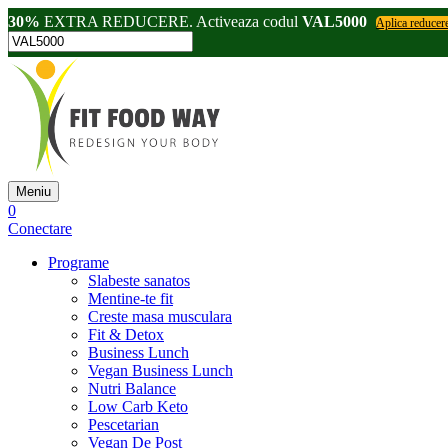
30%
EXTRA REDUCERE. Activeaza codul
VAL5000
Aplica reducer
Meniu
0
Conectare
Programe
Slabeste sanatos
Mentine-te fit
Creste masa musculara
Fit & Detox
Business Lunch
Vegan Business Lunch
Nutri Balance
Low Carb Keto
Pescetarian
Vegan De Post