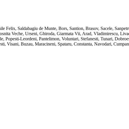
ile Felix, Saldabagiu de Munte, Bors, Santion, Brasov, Sacele, Sanpet
ita Veche, Urseni, Ghiroda, Giarmata Vii, Arad, Vladimirescu, Livada, 
e, Popesti-Leordeni, Pantelimon, Voluntari, Stefanesti, Tunari, Dobro
inesti, Visani, Buzau, Maracineni, Spataru, Constanta, Navodari, Cump