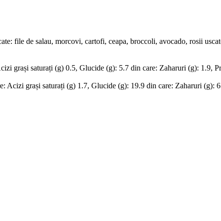
te: file de salau, morcovi, cartofi, ceapa, broccoli, avocado, rosii uscate
zi grași saturați (g) 0.5, Glucide (g): 5.7 din care: Zaharuri (g): 1.9, Pr
 Acizi grași saturați (g) 1.7, Glucide (g): 19.9 din care: Zaharuri (g): 6.