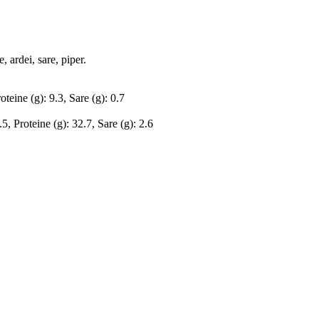
, ardei, sare, piper.
oteine (g): 9.3, Sare (g): 0.7
5, Proteine (g): 32.7, Sare (g): 2.6