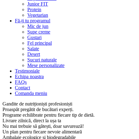
Junior FIT
Protein
Vegetarian
Fă-ți tu programul
Mic de jun
Supe creme
Gustari
Fel principal
Salate
Desert
Sucuri naturale
Mese personalizate
Testimoniale
Echipa noastra
FAQs
Contact
Comanda meniu
Gandite de nutriționiști profesioniști
Proaspăt pregătit de bucătari experți.
Programe echilibrate pentru fiecare tip de dietă.
Livrare zilnică, direct la ușa ta
Nu mai trebuie să gătești, doar savurează!
Un plan pentru fiecare nevoie alimentară
Ambalaje ecologice și biodegradabile