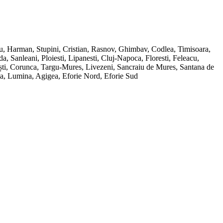
ru, Harman, Stupini, Cristian, Rasnov, Ghimbav, Codlea, Timisoara,
Sanleani, Ploiesti, Lipanesti, Cluj-Napoca, Floresti, Feleacu,
ești, Corunca, Targu-Mures, Livezeni, Sancraiu de Mures, Santana de
ana, Lumina, Agigea, Eforie Nord, Eforie Sud