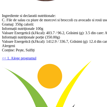
Ingrediente si declaratii nutritionale:
C. File de salau cu piure de morcovi si broccoli cu avocado si rosii usca
Gramaj: 350g calorii:
Informații nutriționale 100g
Valoare Energetică (kJ/kcal): 403.7 / 96.2, Grăsimi (g): 3.5 din care: Aci
Informații nutriționale porție (350.00g)
Valoare Energetică (kJ/kcal): 1412.9 / 336.7, Grăsimi (g): 12.4 din care:
Alergeni
Conține: Pește, Sulfiți
<< 1. Alege programul