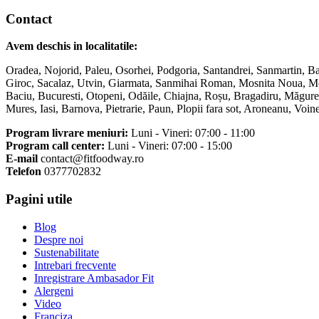
Contact
Avem deschis in localitatile:
Oradea, Nojorid, Paleu, Osorhei, Podgoria, Santandrei, Sanmartin, Ba
Giroc, Sacalaz, Utvin, Giarmata, Sanmihai Roman, Mosnita Noua, Mosn
Baciu, Bucuresti, Otopeni, Odăile, Chiajna, Roșu, Bragadiru, Măgurel
Mures, Iasi, Barnova, Pietrarie, Paun, Plopii fara sot, Aroneanu, Vo
Program livrare meniuri:
Luni - Vineri: 07:00 - 11:00
Program call center:
Luni - Vineri: 07:00 - 15:00
E-mail
contact@fitfoodway.ro
Telefon
0377702832
Pagini utile
Blog
Despre noi
Sustenabilitate
Intrebari frecvente
Inregistrare Ambasador Fit
Alergeni
Video
Franciza