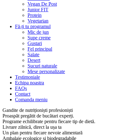
Vegan De Post
Junior FIT
Protein
Vegetarian
Fă-ți tu programul
Mic de jun
Supe creme
Gustari
Fel principal
Salate
Desert
Sucuri naturale
Mese personalizate
Testimoniale
Echipa noastra
FAQs
Contact
Comanda meniu
Gandite de nutriționiști profesioniști
Proaspăt pregătit de bucătari experți.
Programe echilibrate pentru fiecare tip de dietă.
Livrare zilnică, direct la ușa ta
Un plan pentru fiecare nevoie alimentară
Ambalaje ecologice și biodegradabile