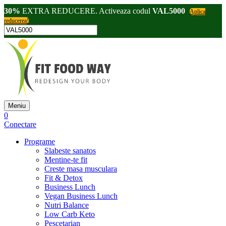
30%
EXTRA REDUCERE. Activeaza codul
VAL5000
Aplica
reducerea!
Meniu
0
Conectare
Programe
Slabeste sanatos
Mentine-te fit
Creste masa musculara
Fit & Detox
Business Lunch
Vegan Business Lunch
Nutri Balance
Low Carb Keto
Pescetarian