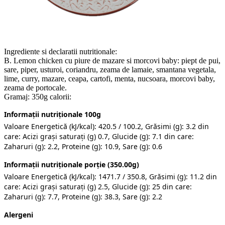
Ingrediente si declaratii nutritionale:
B. Lemon chicken cu piure de mazare si morcovi baby: piept de pui,
sare, piper, usturoi, coriandru, zeama de lamaie, smantana vegetala,
lime, curry, mazare, ceapa, cartofi, menta, nucsoara, morcovi baby,
zeama de portocale.
Gramaj: 350g calorii:
Informații nutriționale 100g
Valoare Energetică (kJ/kcal): 420.5 / 100.2, Grăsimi (g): 3.2 din
care: Acizi grași saturați (g) 0.7, Glucide (g): 7.1 din care:
Zaharuri (g): 2.2, Proteine (g): 10.9, Sare (g): 0.6
Informații nutriționale porție (350.00g)
Valoare Energetică (kJ/kcal): 1471.7 / 350.8, Grăsimi (g): 11.2 din
care: Acizi grași saturați (g) 2.5, Glucide (g): 25 din care:
Zaharuri (g): 7.7, Proteine (g): 38.3, Sare (g): 2.2
Alergeni