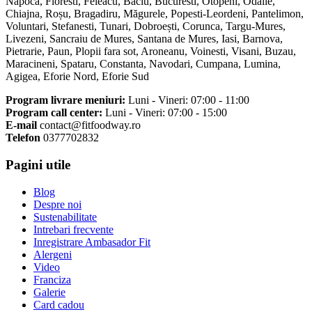
Napoca, Floresti, Feleacu, Baciu, Bucuresti, Otopeni, Odăile,
Chiajna, Roșu, Bragadiru, Măgurele, Popesti-Leordeni, Pantelimon,
Voluntari, Stefanesti, Tunari, Dobroești, Corunca, Targu-Mures,
Livezeni, Sancraiu de Mures, Santana de Mures, Iasi, Barnova,
Pietrarie, Paun, Plopii fara sot, Aroneanu, Voinesti, Visani, Buzau,
Maracineni, Spataru, Constanta, Navodari, Cumpana, Lumina,
Agigea, Eforie Nord, Eforie Sud
Program livrare meniuri:
Luni - Vineri: 07:00 - 11:00
Program call center:
Luni - Vineri: 07:00 - 15:00
E-mail
contact@fitfoodway.ro
Telefon
0377702832
Pagini utile
Blog
Despre noi
Sustenabilitate
Intrebari frecvente
Inregistrare Ambasador Fit
Alergeni
Video
Franciza
Galerie
Card cadou