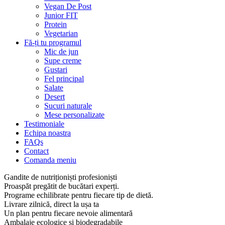
Vegan De Post
Junior FIT
Protein
Vegetarian
Fă-ți tu programul
Mic de jun
Supe creme
Gustari
Fel principal
Salate
Desert
Sucuri naturale
Mese personalizate
Testimoniale
Echipa noastra
FAQs
Contact
Comanda meniu
Gandite de nutriționiști profesioniști
Proaspăt pregătit de bucătari experți.
Programe echilibrate pentru fiecare tip de dietă.
Livrare zilnică, direct la ușa ta
Un plan pentru fiecare nevoie alimentară
Ambalaje ecologice și biodegradabile