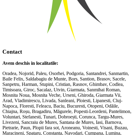
Contact
Avem deschis in localitatile:
Oradea, Nojorid, Paleu, Osorhei, Podgoria, Santandrei, Sanmartin,
Baile Felix, Saldabagiu de Munte, Bors, Santion, Brasov, Sacele,
Sanpetru, Harman, Stupini, Cristian, Rasnov, Ghimbav, Codlea,
Timisoara, Giroc, Sacalaz, Utvin, Giarmata, Sanmihai Roman,
Mosnita Noua, Mosnita Veche, Urseni, Ghiroda, Giarmata Vii,
Arad, Vladimirescu, Livada, Sanleani, Ploiesti, Lipanesti, Cluj-
Napoca, Floresti, Feleacu, Baciu, Bucuresti, Otopeni, Odăile,
Chiajna, Roșu, Bragadiru, Măgurele, Popesti-Leordeni, Pantelimon,
Voluntari, Stefanesti, Tunari, Dobroești, Corunca, Targu-Mures,
Livezeni, Sancraiu de Mures, Santana de Mures, Iasi, Barnova,
Pietrarie, Paun, Plopii fara sot, Aroneanu, Voinesti, Visani, Buzau,
Maracineni, Spataru, Constanta, Navodari, Cumpana, Lumina,