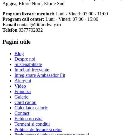
Agigea, Eforie Nord, Eforie Sud
Program livrare meniuri:
Luni - Vineri: 07:00 - 11:00
Program call center:
Luni - Vineri: 07:00 - 15:00
E-mail
contact@fitfoodway.ro
Telefon
0377702832
Pagini utile
Blog
Despre noi
Sustenabilitate
Intrebari frecvente
Inregistrare Ambasador Fit
Alergeni
Video
Franciza
Galerie
Card cadou
Calculator caloric
Contact
Echipa noastra
Termeni si conditii
Politica de livrare si retur
Prelucrarea datelor cu caracter personal