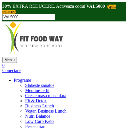
30%
EXTRA REDUCERE. Activeaza codul
VAL5000
Aplica
reducerea!
Meniu
0
Conectare
Programe
Slabeste sanatos
Mentine-te fit
Creste masa musculara
Fit & Detox
Business Lunch
Vegan Business Lunch
Nutri Balance
Low Carb Keto
Pescetarian