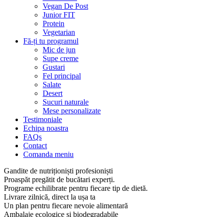
Vegan De Post
Junior FIT
Protein
Vegetarian
Fă-ți tu programul
Mic de jun
Supe creme
Gustari
Fel principal
Salate
Desert
Sucuri naturale
Mese personalizate
Testimoniale
Echipa noastra
FAQs
Contact
Comanda meniu
Gandite de nutriționiști profesioniști
Proaspăt pregătit de bucătari experți.
Programe echilibrate pentru fiecare tip de dietă.
Livrare zilnică, direct la ușa ta
Un plan pentru fiecare nevoie alimentară
Ambalaje ecologice și biodegradabile