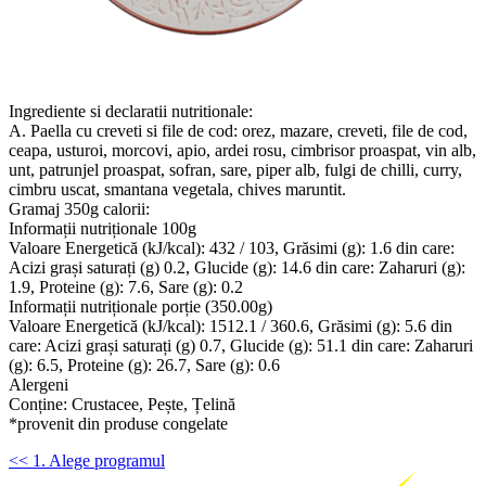
Ingrediente si declaratii nutritionale:
A. Paella cu creveti si file de cod: orez, mazare, creveti, file de cod,
ceapa, usturoi, morcovi, apio, ardei rosu, cimbrisor proaspat, vin alb,
unt, patrunjel proaspat, sofran, sare, piper alb, fulgi de chilli, curry,
cimbru uscat, smantana vegetala, chives maruntit.
Gramaj 350g calorii:
Informații nutriționale 100g
Valoare Energetică (kJ/kcal): 432 / 103, Grăsimi (g): 1.6 din care:
Acizi grași saturați (g) 0.2, Glucide (g): 14.6 din care: Zaharuri (g):
1.9, Proteine (g): 7.6, Sare (g): 0.2
Informații nutriționale porție (350.00g)
Valoare Energetică (kJ/kcal): 1512.1 / 360.6, Grăsimi (g): 5.6 din
care: Acizi grași saturați (g) 0.7, Glucide (g): 51.1 din care: Zaharuri
(g): 6.5, Proteine (g): 26.7, Sare (g): 0.6
Alergeni
Conține: Crustacee, Pește, Țelină
*provenit din produse congelate
<< 1. Alege programul