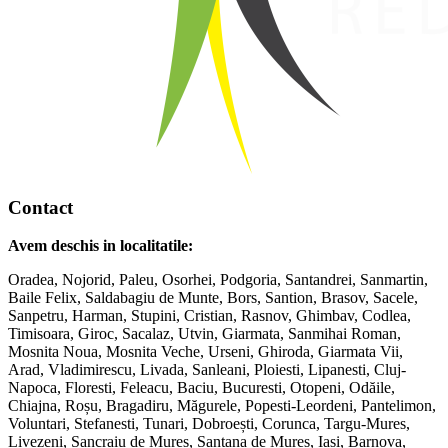
Contact
Avem deschis in localitatile:
Oradea, Nojorid, Paleu, Osorhei, Podgoria, Santandrei, Sanmartin,
Baile Felix, Saldabagiu de Munte, Bors, Santion, Brasov, Sacele,
Sanpetru, Harman, Stupini, Cristian, Rasnov, Ghimbav, Codlea,
Timisoara, Giroc, Sacalaz, Utvin, Giarmata, Sanmihai Roman,
Mosnita Noua, Mosnita Veche, Urseni, Ghiroda, Giarmata Vii,
Arad, Vladimirescu, Livada, Sanleani, Ploiesti, Lipanesti, Cluj-
Napoca, Floresti, Feleacu, Baciu, Bucuresti, Otopeni, Odăile,
Chiajna, Roșu, Bragadiru, Măgurele, Popesti-Leordeni, Pantelimon,
Voluntari, Stefanesti, Tunari, Dobroești, Corunca, Targu-Mures,
Livezeni, Sancraiu de Mures, Santana de Mures, Iasi, Barnova,