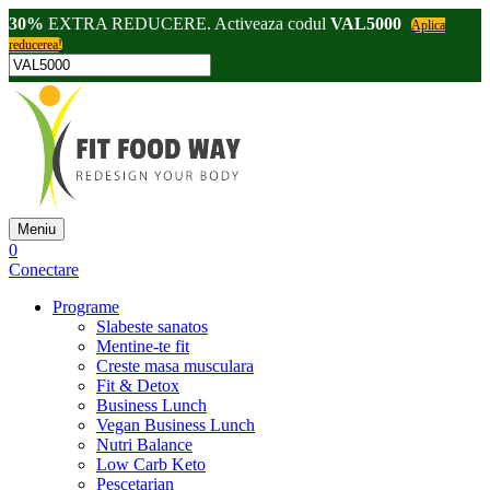
30%
EXTRA REDUCERE. Activeaza codul
VAL5000
Aplica
reducerea!
Meniu
0
Conectare
Programe
Slabeste sanatos
Mentine-te fit
Creste masa musculara
Fit & Detox
Business Lunch
Vegan Business Lunch
Nutri Balance
Low Carb Keto
Pescetarian