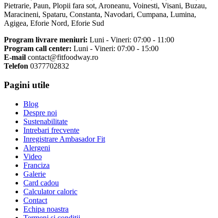
Pietrarie, Paun, Plopii fara sot, Aroneanu, Voinesti, Visani, Buzau,
Maracineni, Spataru, Constanta, Navodari, Cumpana, Lumina,
Agigea, Eforie Nord, Eforie Sud
Program livrare meniuri:
Luni - Vineri: 07:00 - 11:00
Program call center:
Luni - Vineri: 07:00 - 15:00
E-mail
contact@fitfoodway.ro
Telefon
0377702832
Pagini utile
Blog
Despre noi
Sustenabilitate
Intrebari frecvente
Inregistrare Ambasador Fit
Alergeni
Video
Franciza
Galerie
Card cadou
Calculator caloric
Contact
Echipa noastra
Termeni si conditii