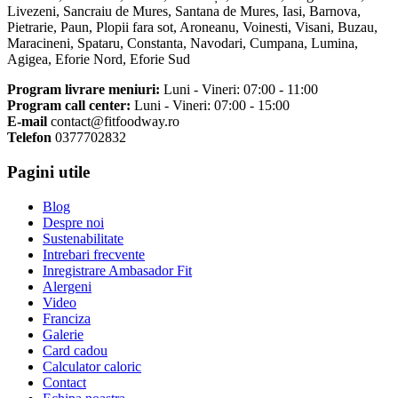
Livezeni, Sancraiu de Mures, Santana de Mures, Iasi, Barnova,
Pietrarie, Paun, Plopii fara sot, Aroneanu, Voinesti, Visani, Buzau,
Maracineni, Spataru, Constanta, Navodari, Cumpana, Lumina,
Agigea, Eforie Nord, Eforie Sud
Program livrare meniuri:
Luni - Vineri: 07:00 - 11:00
Program call center:
Luni - Vineri: 07:00 - 15:00
E-mail
contact@fitfoodway.ro
Telefon
0377702832
Pagini utile
Blog
Despre noi
Sustenabilitate
Intrebari frecvente
Inregistrare Ambasador Fit
Alergeni
Video
Franciza
Galerie
Card cadou
Calculator caloric
Contact