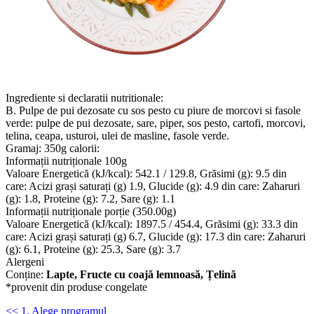
Ingrediente si declaratii nutritionale:
B. Pulpe de pui dezosate cu sos pesto cu piure de morcovi si fasole
verde: pulpe de pui dezosate, sare, piper, sos pesto, cartofi, morcovi,
telina, ceapa, usturoi, ulei de masline, fasole verde.
Gramaj: 350g calorii:
Informații nutriționale 100g
Valoare Energetică (kJ/kcal): 542.1 / 129.8, Grăsimi (g): 9.5 din
care: Acizi grași saturați (g) 1.9, Glucide (g): 4.9 din care: Zaharuri
(g): 1.8, Proteine (g): 7.2, Sare (g): 1.1
Informații nutriționale porție (350.00g)
Valoare Energetică (kJ/kcal): 1897.5 / 454.4, Grăsimi (g): 33.3 din
care: Acizi grași saturați (g) 6.7, Glucide (g): 17.3 din care: Zaharuri
(g): 6.1, Proteine (g): 25.3, Sare (g): 3.7
Alergeni
Conține:
Lapte, Fructe cu coajă lemnoasă, Țelină
*provenit din produse congelate
<< 1. Alege programul