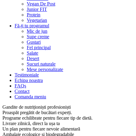
Vegan De Post
Junior FIT
Protein
Vegetarian
Fă-ți tu programul
Mic de jun
Supe creme
Gustari
Fel principal
Salate
Desert
Sucuri naturale
Mese personalizate
Testimoniale
Echipa noastra
FAQs
Contact
Comanda meniu
Gandite de nutriționiști profesioniști
Proaspăt pregătit de bucătari experți.
Programe echilibrate pentru fiecare tip de dietă.
Livrare zilnică, direct la ușa ta
Un plan pentru fiecare nevoie alimentară
Ambalaje ecologice și biodegradabile