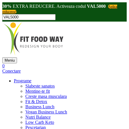
30%
EXTRA REDUCERE. Activeaza codul
VAL5000
Aplica
reducerea!
Meniu
0
Conectare
Programe
Slabeste sanatos
Mentine-te fit
Creste masa musculara
Fit & Detox
Business Lunch
Vegan Business Lunch
Nutri Balance
Low Carb Keto
Pescetarian