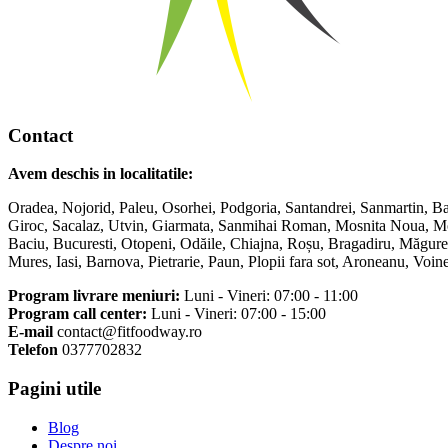
Contact
Avem deschis in localitatile:
Oradea, Nojorid, Paleu, Osorhei, Podgoria, Santandrei, Sanmartin, Ba
Giroc, Sacalaz, Utvin, Giarmata, Sanmihai Roman, Mosnita Noua, Mosn
Baciu, Bucuresti, Otopeni, Odăile, Chiajna, Roșu, Bragadiru, Măgurel
Mures, Iasi, Barnova, Pietrarie, Paun, Plopii fara sot, Aroneanu, Vo
Program livrare meniuri:
Luni - Vineri: 07:00 - 11:00
Program call center:
Luni - Vineri: 07:00 - 15:00
E-mail
contact@fitfoodway.ro
Telefon
0377702832
Pagini utile
Blog
Despre noi