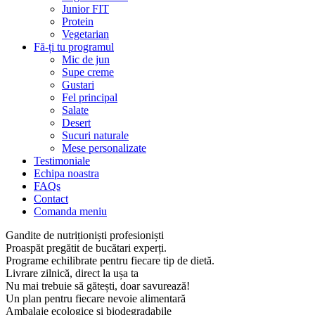
Junior FIT
Protein
Vegetarian
Fă-ți tu programul
Mic de jun
Supe creme
Gustari
Fel principal
Salate
Desert
Sucuri naturale
Mese personalizate
Testimoniale
Echipa noastra
FAQs
Contact
Comanda meniu
Gandite de nutriționiști profesioniști
Proaspăt pregătit de bucătari experți.
Programe echilibrate pentru fiecare tip de dietă.
Livrare zilnică, direct la ușa ta
Nu mai trebuie să gătești, doar savurează!
Un plan pentru fiecare nevoie alimentară
Ambalaje ecologice și biodegradabile