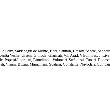
ile Felix, Saldabagiu de Munte, Bors, Santion, Brasov, Sacele, Sanpet
ita Veche, Urseni, Ghiroda, Giarmata Vii, Arad, Vladimirescu, Livada, 
e, Popesti-Leordeni, Pantelimon, Voluntari, Stefanesti, Tunari, Dobro
inesti, Visani, Buzau, Maracineni, Spataru, Constanta, Navodari, Cump