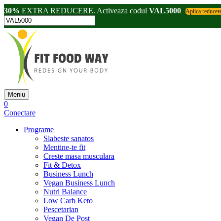
30%
EXTRA REDUCERE. Activeaza codul
VAL5000
Aplica reducer
Meniu
0
Conectare
Programe
Slabeste sanatos
Mentine-te fit
Creste masa musculara
Fit & Detox
Business Lunch
Vegan Business Lunch
Nutri Balance
Low Carb Keto
Pescetarian
Vegan De Post