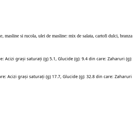
e, masline si rucola, ulei de masline: mix de salata, cartofi dulci, branza 
: Acizi grași saturați (g) 5.1, Glucide (g): 9.4 din care: Zaharuri (g): 
e: Acizi grași saturați (g) 17.7, Glucide (g): 32.8 din care: Zaharuri (