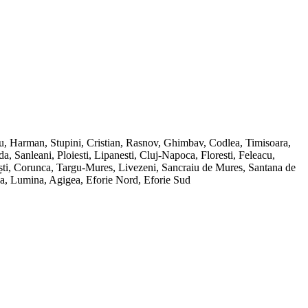
ru, Harman, Stupini, Cristian, Rasnov, Ghimbav, Codlea, Timisoara,
Sanleani, Ploiesti, Lipanesti, Cluj-Napoca, Floresti, Feleacu,
ești, Corunca, Targu-Mures, Livezeni, Sancraiu de Mures, Santana de
ana, Lumina, Agigea, Eforie Nord, Eforie Sud