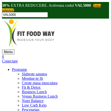
30%
EXTRA REDUCERE. Activeaza codul
VAL5000
Aplica
reducerea!
Meniu
0
Conectare
Programe
Slabeste sanatos
Mentine-te fit
Creste masa musculara
Fit & Detox
Business Lunch
Vegan Business Lunch
Nutri Balance
Low Carb Keto
Pescetarian