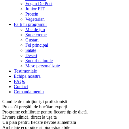
Vegan De Post
Junior FIT
Protein
Vegetarian
Fă-ți tu programul
Mic de jun
Supe creme
Gustari
Fel principal
Salate
Desert
Sucuri naturale
Mese personalizate
Testimoniale
Echipa noastra
FAQs
Contact
Comanda meniu
Gandite de nutriționiști profesioniști
Proaspăt pregătit de bucătari experți.
Programe echilibrate pentru fiecare tip de dietă.
Livrare zilnică, direct la ușa ta
Un plan pentru fiecare nevoie alimentară
Ambalaje ecologice și biodegradabile