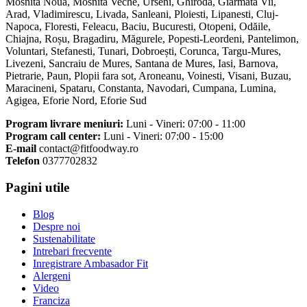
Mosnita Noua, Mosnita Veche, Urseni, Ghiroda, Giarmata Vii,
Arad, Vladimirescu, Livada, Sanleani, Ploiesti, Lipanesti, Cluj-
Napoca, Floresti, Feleacu, Baciu, Bucuresti, Otopeni, Odăile,
Chiajna, Roșu, Bragadiru, Măgurele, Popesti-Leordeni, Pantelimon,
Voluntari, Stefanesti, Tunari, Dobroești, Corunca, Targu-Mures,
Livezeni, Sancraiu de Mures, Santana de Mures, Iasi, Barnova,
Pietrarie, Paun, Plopii fara sot, Aroneanu, Voinesti, Visani, Buzau,
Maracineni, Spataru, Constanta, Navodari, Cumpana, Lumina,
Agigea, Eforie Nord, Eforie Sud
Program livrare meniuri:
Luni - Vineri: 07:00 - 11:00
Program call center:
Luni - Vineri: 07:00 - 15:00
E-mail
contact@fitfoodway.ro
Telefon
0377702832
Pagini utile
Blog
Despre noi
Sustenabilitate
Intrebari frecvente
Inregistrare Ambasador Fit
Alergeni
Video
Franciza