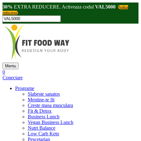
30%
EXTRA REDUCERE. Activeaza codul
VAL5000
Aplica
reducerea!
Meniu
0
Conectare
Programe
Slabeste sanatos
Mentine-te fit
Creste masa musculara
Fit & Detox
Business Lunch
Vegan Business Lunch
Nutri Balance
Low Carb Keto
Pescetarian