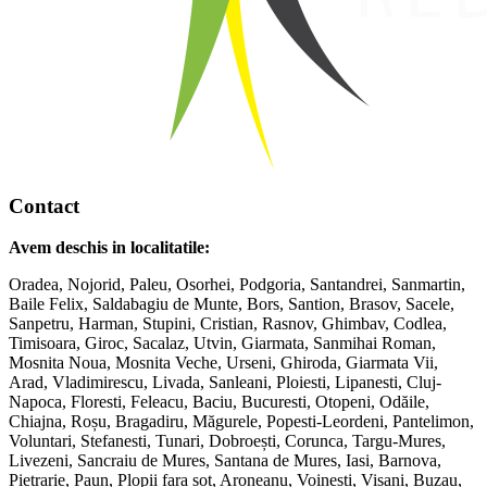
Contact
Avem deschis in localitatile:
Oradea, Nojorid, Paleu, Osorhei, Podgoria, Santandrei, Sanmartin,
Baile Felix, Saldabagiu de Munte, Bors, Santion, Brasov, Sacele,
Sanpetru, Harman, Stupini, Cristian, Rasnov, Ghimbav, Codlea,
Timisoara, Giroc, Sacalaz, Utvin, Giarmata, Sanmihai Roman,
Mosnita Noua, Mosnita Veche, Urseni, Ghiroda, Giarmata Vii,
Arad, Vladimirescu, Livada, Sanleani, Ploiesti, Lipanesti, Cluj-
Napoca, Floresti, Feleacu, Baciu, Bucuresti, Otopeni, Odăile,
Chiajna, Roșu, Bragadiru, Măgurele, Popesti-Leordeni, Pantelimon,
Voluntari, Stefanesti, Tunari, Dobroești, Corunca, Targu-Mures,
Livezeni, Sancraiu de Mures, Santana de Mures, Iasi, Barnova,
Pietrarie, Paun, Plopii fara sot, Aroneanu, Voinesti, Visani, Buzau,