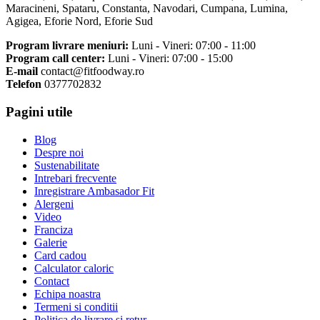
Maracineni, Spataru, Constanta, Navodari, Cumpana, Lumina,
Agigea, Eforie Nord, Eforie Sud
Program livrare meniuri:
Luni - Vineri: 07:00 - 11:00
Program call center:
Luni - Vineri: 07:00 - 15:00
E-mail
contact@fitfoodway.ro
Telefon
0377702832
Pagini utile
Blog
Despre noi
Sustenabilitate
Intrebari frecvente
Inregistrare Ambasador Fit
Alergeni
Video
Franciza
Galerie
Card cadou
Calculator caloric
Contact
Echipa noastra
Termeni si conditii
Politica de livrare si retur