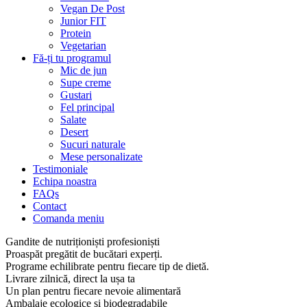
Vegan De Post
Junior FIT
Protein
Vegetarian
Fă-ți tu programul
Mic de jun
Supe creme
Gustari
Fel principal
Salate
Desert
Sucuri naturale
Mese personalizate
Testimoniale
Echipa noastra
FAQs
Contact
Comanda meniu
Gandite de nutriționiști profesioniști
Proaspăt pregătit de bucătari experți.
Programe echilibrate pentru fiecare tip de dietă.
Livrare zilnică, direct la ușa ta
Un plan pentru fiecare nevoie alimentară
Ambalaje ecologice și biodegradabile