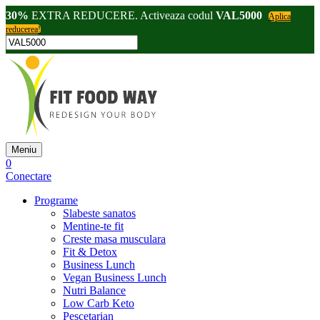
30%
EXTRA REDUCERE. Activeaza codul
VAL5000
Aplica
reducerea!
Meniu
0
Conectare
Programe
Slabeste sanatos
Mentine-te fit
Creste masa musculara
Fit & Detox
Business Lunch
Vegan Business Lunch
Nutri Balance
Low Carb Keto
Pescetarian