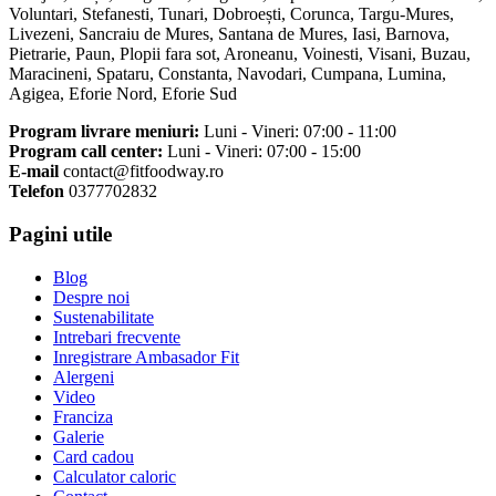
Voluntari, Stefanesti, Tunari, Dobroești, Corunca, Targu-Mures,
Livezeni, Sancraiu de Mures, Santana de Mures, Iasi, Barnova,
Pietrarie, Paun, Plopii fara sot, Aroneanu, Voinesti, Visani, Buzau,
Maracineni, Spataru, Constanta, Navodari, Cumpana, Lumina,
Agigea, Eforie Nord, Eforie Sud
Program livrare meniuri:
Luni - Vineri: 07:00 - 11:00
Program call center:
Luni - Vineri: 07:00 - 15:00
E-mail
contact@fitfoodway.ro
Telefon
0377702832
Pagini utile
Blog
Despre noi
Sustenabilitate
Intrebari frecvente
Inregistrare Ambasador Fit
Alergeni
Video
Franciza
Galerie
Card cadou
Calculator caloric