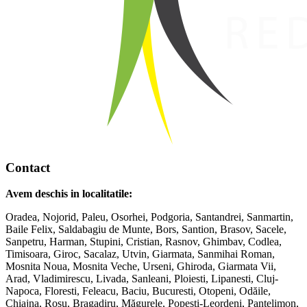
Contact
Avem deschis in localitatile:
Oradea, Nojorid, Paleu, Osorhei, Podgoria, Santandrei, Sanmartin,
Baile Felix, Saldabagiu de Munte, Bors, Santion, Brasov, Sacele,
Sanpetru, Harman, Stupini, Cristian, Rasnov, Ghimbav, Codlea,
Timisoara, Giroc, Sacalaz, Utvin, Giarmata, Sanmihai Roman,
Mosnita Noua, Mosnita Veche, Urseni, Ghiroda, Giarmata Vii,
Arad, Vladimirescu, Livada, Sanleani, Ploiesti, Lipanesti, Cluj-
Napoca, Floresti, Feleacu, Baciu, Bucuresti, Otopeni, Odăile,
Chiajna, Roșu, Bragadiru, Măgurele, Popesti-Leordeni, Pantelimon,