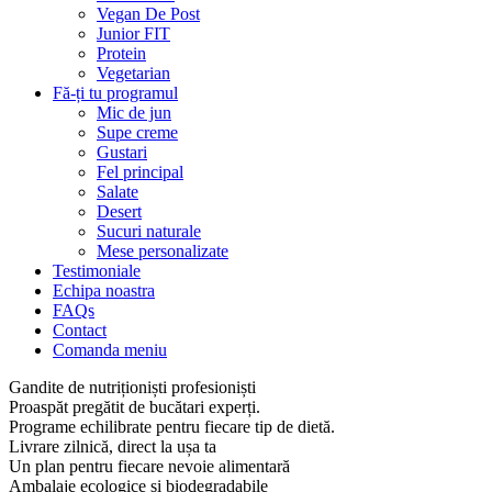
Vegan De Post
Junior FIT
Protein
Vegetarian
Fă-ți tu programul
Mic de jun
Supe creme
Gustari
Fel principal
Salate
Desert
Sucuri naturale
Mese personalizate
Testimoniale
Echipa noastra
FAQs
Contact
Comanda meniu
Gandite de nutriționiști profesioniști
Proaspăt pregătit de bucătari experți.
Programe echilibrate pentru fiecare tip de dietă.
Livrare zilnică, direct la ușa ta
Un plan pentru fiecare nevoie alimentară
Ambalaje ecologice și biodegradabile