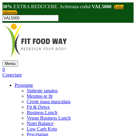
30%
EXTRA REDUCERE. Activeaza codul
VAL5000
Aplica
reducerea!
Meniu
0
Conectare
Programe
Slabeste sanatos
Mentine-te fit
Creste masa musculara
Fit & Detox
Business Lunch
Vegan Business Lunch
Nutri Balance
Low Carb Keto
Pescetarian