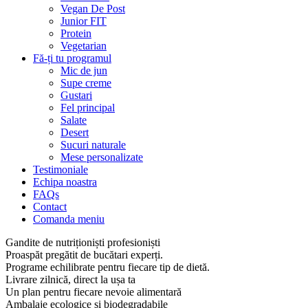
Vegan De Post
Junior FIT
Protein
Vegetarian
Fă-ți tu programul
Mic de jun
Supe creme
Gustari
Fel principal
Salate
Desert
Sucuri naturale
Mese personalizate
Testimoniale
Echipa noastra
FAQs
Contact
Comanda meniu
Gandite de nutriționiști profesioniști
Proaspăt pregătit de bucătari experți.
Programe echilibrate pentru fiecare tip de dietă.
Livrare zilnică, direct la ușa ta
Un plan pentru fiecare nevoie alimentară
Ambalaje ecologice și biodegradabile