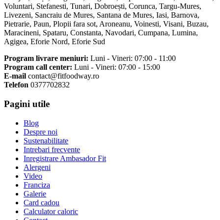
Voluntari, Stefanesti, Tunari, Dobroești, Corunca, Targu-Mures,
Livezeni, Sancraiu de Mures, Santana de Mures, Iasi, Barnova,
Pietrarie, Paun, Plopii fara sot, Aroneanu, Voinesti, Visani, Buzau,
Maracineni, Spataru, Constanta, Navodari, Cumpana, Lumina,
Agigea, Eforie Nord, Eforie Sud
Program livrare meniuri:
Luni - Vineri: 07:00 - 11:00
Program call center:
Luni - Vineri: 07:00 - 15:00
E-mail
contact@fitfoodway.ro
Telefon
0377702832
Pagini utile
Blog
Despre noi
Sustenabilitate
Intrebari frecvente
Inregistrare Ambasador Fit
Alergeni
Video
Franciza
Galerie
Card cadou
Calculator caloric