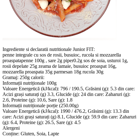
Ingrediente si declaratii nutritionale Junior FIT:
penne integrale cu sos de rosii, busuioc, rucola si mozzarella
proaspatapenne 100g , sare 2g piper0.2g sos de soia, usturoi 1g,
rosii depelate 25g zeama de lamaie, busuioc proaspat 16g,
mozzarella proaspata 35g parmesan 18g rucola 30g
Gramaj: 250g calorii:
Informații nutriționale 100g
Valoare Energetică (kJ/kcal): 796 / 190.5, Grăsimi (g): 5.3 din care:
Acizi grași saturați (g) 3.3, Glucide (g): 24 din care: Zaharuri (g):
2.6, Proteine (g): 10.6, Sare (g): 1.8
Informații nutriționale porție (250.00g)
Valoare Energetică (kJ/kcal): 1990 / 476.2, Grăsimi (g): 13.3 din
care: Acizi grași saturați (g) 8.1, Glucide (g): 59.9 din care: Zaharuri
(g): 6.4, Proteine (g): 26.5, Sare (g): 4.5
Alergeni
Conține: Gluten, Soia, Lapte