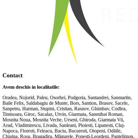
Contact
Avem deschis in localitatile:
Oradea, Nojorid, Paleu, Osorhei, Podgoria, Santandrei, Sanmartin,
Baile Felix, Saldabagiu de Munte, Bors, Santion, Brasov, Sacele,
Sanpetru, Harman, Stupini, Cristian, Rasnov, Ghimbav, Codlea,
Timisoara, Giroc, Sacalaz, Utvin, Giarmata, Sanmihai Roman,
Mosnita Noua, Mosnita Veche, Urseni, Ghiroda, Giarmata Vii,
Arad, Vladimirescu, Livada, Sanleani, Ploiesti, Lipanesti, Cluj-
Napoca, Floresti, Feleacu, Baciu, Bucuresti, Otopeni, Odăile,
Chiajna, Roșu, Bragadiru, Măgurele, Popesti-Leordeni, Pantelimon,