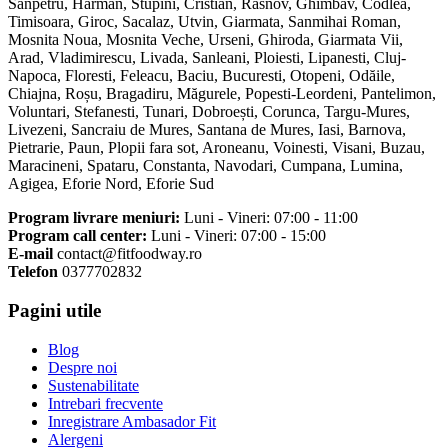
Sanpetru, Harman, Stupini, Cristian, Rasnov, Ghimbav, Codlea,
Timisoara, Giroc, Sacalaz, Utvin, Giarmata, Sanmihai Roman,
Mosnita Noua, Mosnita Veche, Urseni, Ghiroda, Giarmata Vii,
Arad, Vladimirescu, Livada, Sanleani, Ploiesti, Lipanesti, Cluj-
Napoca, Floresti, Feleacu, Baciu, Bucuresti, Otopeni, Odăile,
Chiajna, Roșu, Bragadiru, Măgurele, Popesti-Leordeni, Pantelimon,
Voluntari, Stefanesti, Tunari, Dobroești, Corunca, Targu-Mures,
Livezeni, Sancraiu de Mures, Santana de Mures, Iasi, Barnova,
Pietrarie, Paun, Plopii fara sot, Aroneanu, Voinesti, Visani, Buzau,
Maracineni, Spataru, Constanta, Navodari, Cumpana, Lumina,
Agigea, Eforie Nord, Eforie Sud
Program livrare meniuri:
Luni - Vineri: 07:00 - 11:00
Program call center:
Luni - Vineri: 07:00 - 15:00
E-mail
contact@fitfoodway.ro
Telefon
0377702832
Pagini utile
Blog
Despre noi
Sustenabilitate
Intrebari frecvente
Inregistrare Ambasador Fit
Alergeni