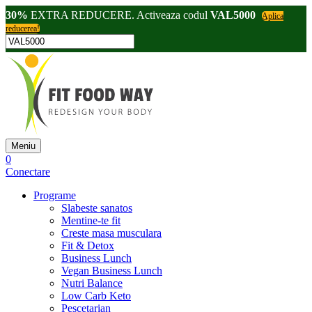
30%
EXTRA REDUCERE. Activeaza codul
VAL5000
Aplica
reducerea!
Meniu
0
Conectare
Programe
Slabeste sanatos
Mentine-te fit
Creste masa musculara
Fit & Detox
Business Lunch
Vegan Business Lunch
Nutri Balance
Low Carb Keto
Pescetarian