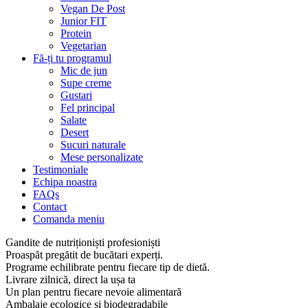
Vegan De Post
Junior FIT
Protein
Vegetarian
Fă-ți tu programul
Mic de jun
Supe creme
Gustari
Fel principal
Salate
Desert
Sucuri naturale
Mese personalizate
Testimoniale
Echipa noastra
FAQs
Contact
Comanda meniu
Gandite de nutriționiști profesioniști
Proaspăt pregătit de bucătari experți.
Programe echilibrate pentru fiecare tip de dietă.
Livrare zilnică, direct la ușa ta
Un plan pentru fiecare nevoie alimentară
Ambalaje ecologice și biodegradabile