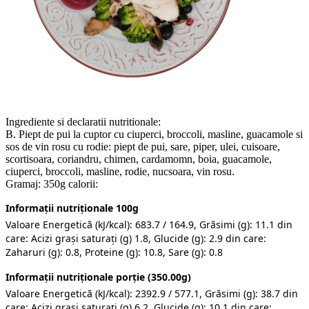
Ingrediente si declaratii nutritionale:
B. Piept de pui la cuptor cu ciuperci, broccoli, masline, guacamole si
sos de vin rosu cu rodie: piept de pui, sare, piper, ulei, cuisoare,
scortisoara, coriandru, chimen, cardamomn, boia, guacamole,
ciuperci, broccoli, masline, rodie, nucsoara, vin rosu.
Gramaj: 350g calorii:
Informații nutriționale 100g
Valoare Energetică (kJ/kcal): 683.7 / 164.9, Grăsimi (g): 11.1 din
care: Acizi grași saturați (g) 1.8, Glucide (g): 2.9 din care:
Zaharuri (g): 0.8, Proteine (g): 10.8, Sare (g): 0.8
Informații nutriționale porție (350.00g)
Valoare Energetică (kJ/kcal): 2392.9 / 577.1, Grăsimi (g): 38.7 din
care: Acizi grași saturați (g) 6.2, Glucide (g): 10.1 din care: