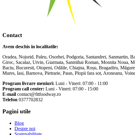
Contact
Avem deschis in localitatile:
Oradea, Nojorid, Paleu, Osorhei, Podgoria, Santandrei, Sanmartin, Ba
Giroc, Sacalaz, Utvin, Giarmata, Sanmihai Roman, Mosnita Noua, Mosn
Baciu, Bucuresti, Otopeni, Odăile, Chiajna, Roșu, Bragadiru, Măgurel
Mures, Iasi, Barnova, Pietrarie, Paun, Plopii fara sot, Aroneanu, Vo
Program livrare meniuri:
Luni - Vineri: 07:00 - 11:00
Program call center:
Luni - Vineri: 07:00 - 15:00
E-mail
contact@fitfoodway.ro
Telefon
0377702832
Pagini utile
Blog
Despre noi
Sustenabilitate