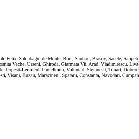
ile Felix, Saldabagiu de Munte, Bors, Santion, Brasov, Sacele, Sanpet
ita Veche, Urseni, Ghiroda, Giarmata Vii, Arad, Vladimirescu, Livada, 
e, Popesti-Leordeni, Pantelimon, Voluntari, Stefanesti, Tunari, Dobro
inesti, Visani, Buzau, Maracineni, Spataru, Constanta, Navodari, Cump