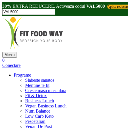
30%
EXTRA REDUCERE. Activeaza codul
VAL5000
Aplica reducer
Meniu
0
Conectare
Programe
Slabeste sanatos
Mentine-te fit
Creste masa musculara
Fit & Detox
Business Lunch
Vegan Business Lunch
Nutri Balance
Low Carb Keto
Pescetarian
Vegan De Post