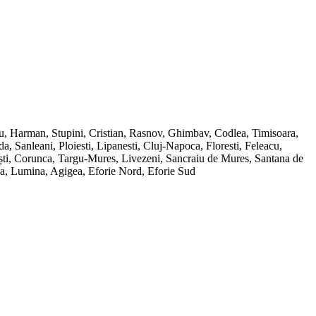
ru, Harman, Stupini, Cristian, Rasnov, Ghimbav, Codlea, Timisoara,
Sanleani, Ploiesti, Lipanesti, Cluj-Napoca, Floresti, Feleacu,
ești, Corunca, Targu-Mures, Livezeni, Sancraiu de Mures, Santana de
ana, Lumina, Agigea, Eforie Nord, Eforie Sud