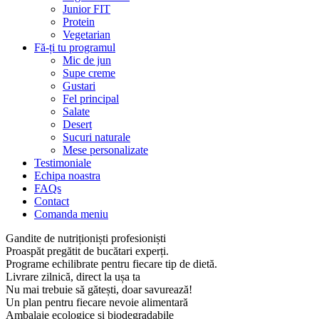
Junior FIT
Protein
Vegetarian
Fă-ți tu programul
Mic de jun
Supe creme
Gustari
Fel principal
Salate
Desert
Sucuri naturale
Mese personalizate
Testimoniale
Echipa noastra
FAQs
Contact
Comanda meniu
Gandite de nutriționiști profesioniști
Proaspăt pregătit de bucătari experți.
Programe echilibrate pentru fiecare tip de dietă.
Livrare zilnică, direct la ușa ta
Nu mai trebuie să gătești, doar savurează!
Un plan pentru fiecare nevoie alimentară
Ambalaje ecologice și biodegradabile