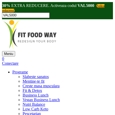
30%
EXTRA REDUCERE. Activeaza codul
VAL5000
Aplica
reducerea!
Meniu
0
Conectare
Programe
Slabeste sanatos
Mentine-te fit
Creste masa musculara
Fit & Detox
Business Lunch
Vegan Business Lunch
Nutri Balance
Low Carb Keto
Pescetarian