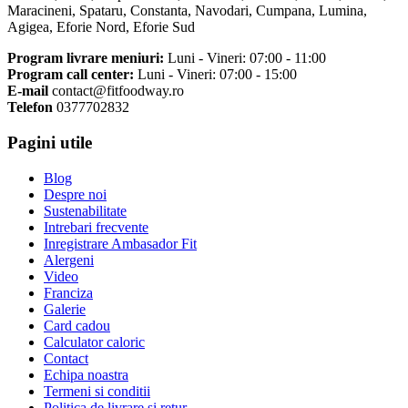
Maracineni, Spataru, Constanta, Navodari, Cumpana, Lumina,
Agigea, Eforie Nord, Eforie Sud
Program livrare meniuri:
Luni - Vineri: 07:00 - 11:00
Program call center:
Luni - Vineri: 07:00 - 15:00
E-mail
contact@fitfoodway.ro
Telefon
0377702832
Pagini utile
Blog
Despre noi
Sustenabilitate
Intrebari frecvente
Inregistrare Ambasador Fit
Alergeni
Video
Franciza
Galerie
Card cadou
Calculator caloric
Contact
Echipa noastra
Termeni si conditii
Politica de livrare si retur