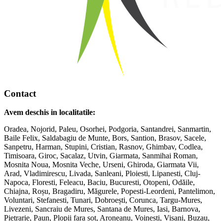
Contact
Avem deschis in localitatile:
Oradea, Nojorid, Paleu, Osorhei, Podgoria, Santandrei, Sanmartin,
Baile Felix, Saldabagiu de Munte, Bors, Santion, Brasov, Sacele,
Sanpetru, Harman, Stupini, Cristian, Rasnov, Ghimbav, Codlea,
Timisoara, Giroc, Sacalaz, Utvin, Giarmata, Sanmihai Roman,
Mosnita Noua, Mosnita Veche, Urseni, Ghiroda, Giarmata Vii,
Arad, Vladimirescu, Livada, Sanleani, Ploiesti, Lipanesti, Cluj-
Napoca, Floresti, Feleacu, Baciu, Bucuresti, Otopeni, Odăile,
Chiajna, Roșu, Bragadiru, Măgurele, Popesti-Leordeni, Pantelimon,
Voluntari, Stefanesti, Tunari, Dobroești, Corunca, Targu-Mures,
Livezeni, Sancraiu de Mures, Santana de Mures, Iasi, Barnova,
Pietrarie, Paun, Plopii fara sot, Aroneanu, Voinesti, Visani, Buzau,