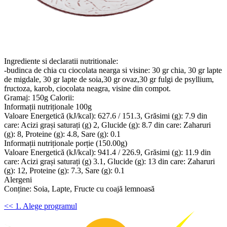
Ingrediente si declaratii nutritionale:
-budinca de chia cu ciocolata nearga si visine: 30 gr chia, 30 gr lapte
de migdale, 30 gr lapte de soia,30 gr ovaz,30 gr fulgi de psyllium,
fructoza, karob, ciocolata neagra, visine din compot.
Gramaj: 150g Calorii:
Informații nutriționale 100g
Valoare Energetică (kJ/kcal): 627.6 / 151.3, Grăsimi (g): 7.9 din
care: Acizi grași saturați (g) 2, Glucide (g): 8.7 din care: Zaharuri
(g): 8, Proteine (g): 4.8, Sare (g): 0.1
Informații nutriționale porție (150.00g)
Valoare Energetică (kJ/kcal): 941.4 / 226.9, Grăsimi (g): 11.9 din
care: Acizi grași saturați (g) 3.1, Glucide (g): 13 din care: Zaharuri
(g): 12, Proteine (g): 7.3, Sare (g): 0.1
Alergeni
Conține: Soia, Lapte, Fructe cu coajă lemnoasă
<< 1. Alege programul