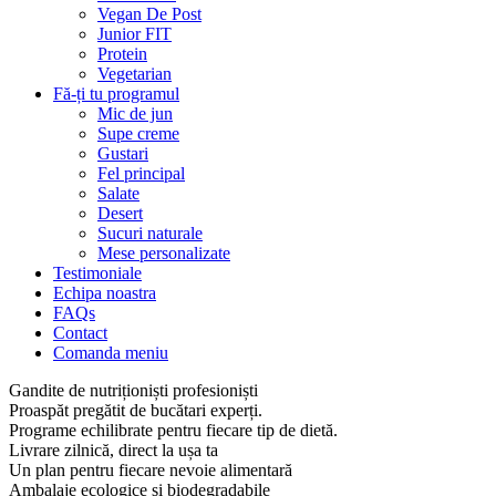
Vegan De Post
Junior FIT
Protein
Vegetarian
Fă-ți tu programul
Mic de jun
Supe creme
Gustari
Fel principal
Salate
Desert
Sucuri naturale
Mese personalizate
Testimoniale
Echipa noastra
FAQs
Contact
Comanda meniu
Gandite de nutriționiști profesioniști
Proaspăt pregătit de bucătari experți.
Programe echilibrate pentru fiecare tip de dietă.
Livrare zilnică, direct la ușa ta
Un plan pentru fiecare nevoie alimentară
Ambalaje ecologice și biodegradabile