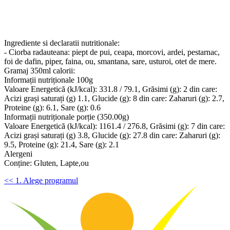
Ingrediente si declaratii nutritionale:
- Ciorba radauteana: piept de pui, ceapa, morcovi, ardei, pestarnac,
foi de dafin, piper, faina, ou, smantana, sare, usturoi, otet de mere.
Gramaj 350ml calorii:
Informații nutriționale 100g
Valoare Energetică (kJ/kcal): 331.8 / 79.1, Grăsimi (g): 2 din care:
Acizi grași saturați (g) 1.1, Glucide (g): 8 din care: Zaharuri (g): 2.7,
Proteine (g): 6.1, Sare (g): 0.6
Informații nutriționale porție (350.00g)
Valoare Energetică (kJ/kcal): 1161.4 / 276.8, Grăsimi (g): 7 din care:
Acizi grași saturați (g) 3.8, Glucide (g): 27.8 din care: Zaharuri (g):
9.5, Proteine (g): 21.4, Sare (g): 2.1
Alergeni
Conține: Gluten, Lapte,ou
<< 1. Alege programul