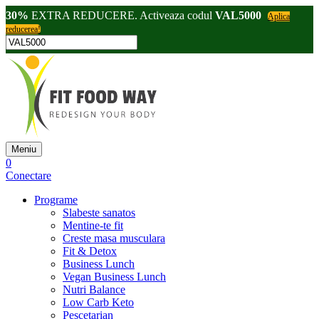
30%
EXTRA REDUCERE. Activeaza codul
VAL5000
Aplica
reducerea!
Meniu
0
Conectare
Programe
Slabeste sanatos
Mentine-te fit
Creste masa musculara
Fit & Detox
Business Lunch
Vegan Business Lunch
Nutri Balance
Low Carb Keto
Pescetarian