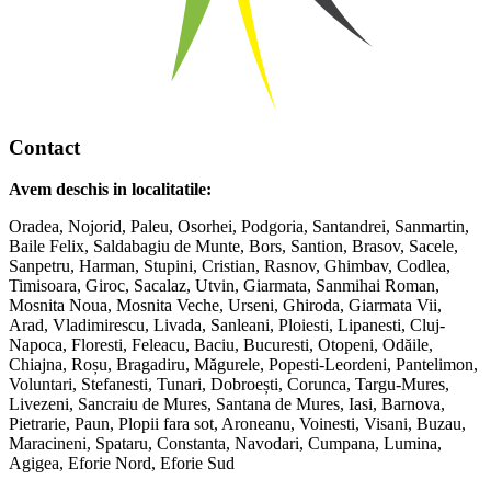
Contact
Avem deschis in localitatile:
Oradea, Nojorid, Paleu, Osorhei, Podgoria, Santandrei, Sanmartin,
Baile Felix, Saldabagiu de Munte, Bors, Santion, Brasov, Sacele,
Sanpetru, Harman, Stupini, Cristian, Rasnov, Ghimbav, Codlea,
Timisoara, Giroc, Sacalaz, Utvin, Giarmata, Sanmihai Roman,
Mosnita Noua, Mosnita Veche, Urseni, Ghiroda, Giarmata Vii,
Arad, Vladimirescu, Livada, Sanleani, Ploiesti, Lipanesti, Cluj-
Napoca, Floresti, Feleacu, Baciu, Bucuresti, Otopeni, Odăile,
Chiajna, Roșu, Bragadiru, Măgurele, Popesti-Leordeni, Pantelimon,
Voluntari, Stefanesti, Tunari, Dobroești, Corunca, Targu-Mures,
Livezeni, Sancraiu de Mures, Santana de Mures, Iasi, Barnova,
Pietrarie, Paun, Plopii fara sot, Aroneanu, Voinesti, Visani, Buzau,
Maracineni, Spataru, Constanta, Navodari, Cumpana, Lumina,
Agigea, Eforie Nord, Eforie Sud