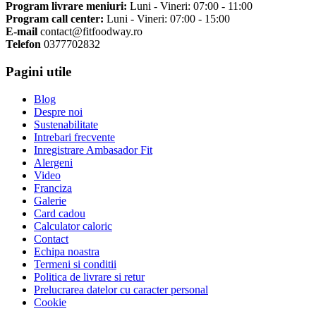
Program livrare meniuri:
Luni - Vineri: 07:00 - 11:00
Program call center:
Luni - Vineri: 07:00 - 15:00
E-mail
contact@fitfoodway.ro
Telefon
0377702832
Pagini utile
Blog
Despre noi
Sustenabilitate
Intrebari frecvente
Inregistrare Ambasador Fit
Alergeni
Video
Franciza
Galerie
Card cadou
Calculator caloric
Contact
Echipa noastra
Termeni si conditii
Politica de livrare si retur
Prelucrarea datelor cu caracter personal
Cookie