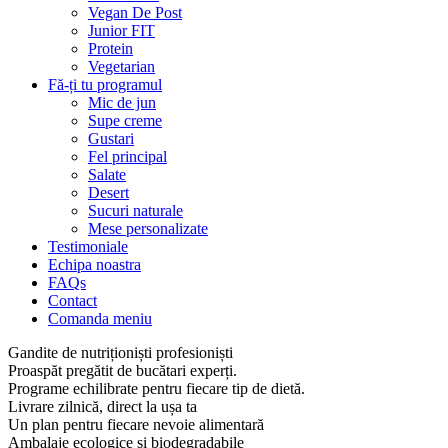
Vegan De Post
Junior FIT
Protein
Vegetarian
Fă-ți tu programul
Mic de jun
Supe creme
Gustari
Fel principal
Salate
Desert
Sucuri naturale
Mese personalizate
Testimoniale
Echipa noastra
FAQs
Contact
Comanda meniu
Gandite de nutriționiști profesioniști
Proaspăt pregătit de bucătari experți.
Programe echilibrate pentru fiecare tip de dietă.
Livrare zilnică, direct la ușa ta
Un plan pentru fiecare nevoie alimentară
Ambalaje ecologice și biodegradabile