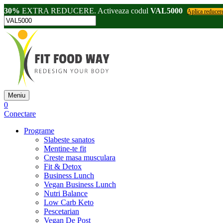
30%
EXTRA REDUCERE. Activeaza codul
VAL5000
Aplica reducer
Meniu
0
Conectare
Programe
Slabeste sanatos
Mentine-te fit
Creste masa musculara
Fit & Detox
Business Lunch
Vegan Business Lunch
Nutri Balance
Low Carb Keto
Pescetarian
Vegan De Post