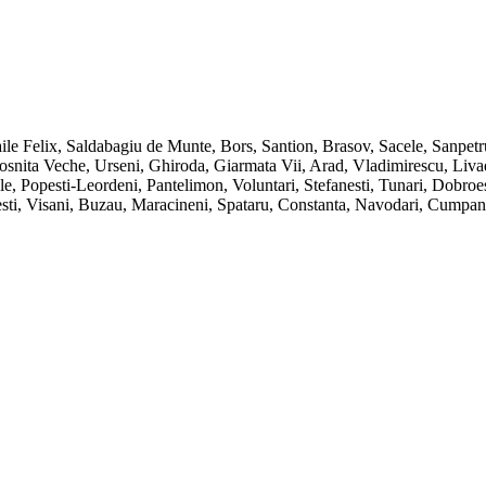
ile Felix, Saldabagiu de Munte, Bors, Santion, Brasov, Sacele, Sanpet
ita Veche, Urseni, Ghiroda, Giarmata Vii, Arad, Vladimirescu, Livada, 
e, Popesti-Leordeni, Pantelimon, Voluntari, Stefanesti, Tunari, Dobro
inesti, Visani, Buzau, Maracineni, Spataru, Constanta, Navodari, Cump