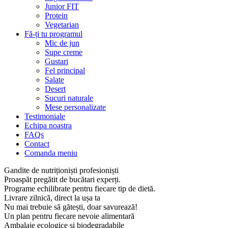
Junior FIT
Protein
Vegetarian
Fă-ți tu programul
Mic de jun
Supe creme
Gustari
Fel principal
Salate
Desert
Sucuri naturale
Mese personalizate
Testimoniale
Echipa noastra
FAQs
Contact
Comanda meniu
Gandite de nutriționiști profesioniști
Proaspăt pregătit de bucătari experți.
Programe echilibrate pentru fiecare tip de dietă.
Livrare zilnică, direct la ușa ta
Nu mai trebuie să gătești, doar savurează!
Un plan pentru fiecare nevoie alimentară
Ambalaje ecologice și biodegradabile