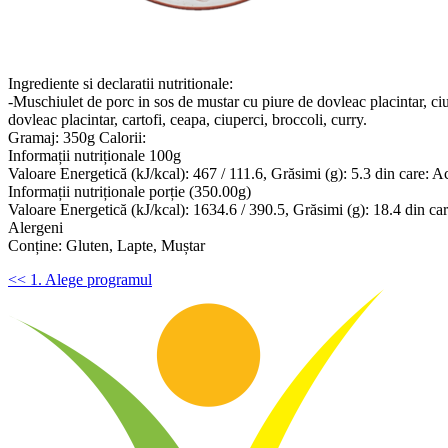
Ingrediente si declaratii nutritionale:
-Muschiulet de porc in sos de mustar cu piure de dovleac placintar, ciu
dovleac placintar, cartofi, ceapa, ciuperci, broccoli, curry.
Gramaj: 350g Calorii:
Informații nutriționale 100g
Valoare Energetică (kJ/kcal): 467 / 111.6, Grăsimi (g): 5.3 din care: Aciz
Informații nutriționale porție (350.00g)
Valoare Energetică (kJ/kcal): 1634.6 / 390.5, Grăsimi (g): 18.4 din care:
Alergeni
Conține: Gluten, Lapte, Muștar
<< 1. Alege programul