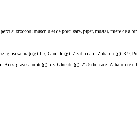
perci si broccoli: muschiulet de porc, sare, piper, mustar, miere de albin
i grași saturați (g) 1.5, Glucide (g): 7.3 din care: Zaharuri (g): 3.9, Pro
 Acizi grași saturați (g) 5.3, Glucide (g): 25.6 din care: Zaharuri (g): 1