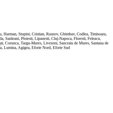
ru, Harman, Stupini, Cristian, Rasnov, Ghimbav, Codlea, Timisoara,
Sanleani, Ploiesti, Lipanesti, Cluj-Napoca, Floresti, Feleacu,
ești, Corunca, Targu-Mures, Livezeni, Sancraiu de Mures, Santana de
ana, Lumina, Agigea, Eforie Nord, Eforie Sud