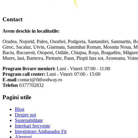
Contact
Avem deschis in localitatile:
Oradea, Nojorid, Paleu, Osorhei, Podgoria, Santandrei, Sanmartin, Ba
Giroc, Sacalaz, Utvin, Giarmata, Sanmihai Roman, Mosnita Noua, Mosn
Baciu, Bucuresti, Otopeni, Odăile, Chiajna, Roșu, Bragadiru, Măgurel
Mures, Iasi, Barnova, Pietrarie, Paun, Plopii fara sot, Aroneanu, Vo
Program livrare meniuri:
Luni - Vineri: 07:00 - 11:00
Program call center:
Luni - Vineri: 07:00 - 15:00
E-mail
contact@fitfoodway.ro
Telefon
0377702832
Pagini utile
Blog
Despre noi
Sustenabilitate
Intrebari frecvente
Inregistrare Ambasador Fit
Alergeni