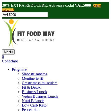
30%
EXTRA REDUCERE. Activeaza codul
VAL5000
Aplica
reducerea!
Meniu
0
Conectare
Programe
Slabeste sanatos
Mentine-te fit
Creste masa musculara
Fit & Detox
Business Lunch
Vegan Business Lunch
Nutri Balance
Low Carb Keto
Pescetarian