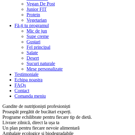
Vegan De Post
Junior FIT
Protein
Vegetarian
Fă-ți tu programul
Mic de jun
Supe creme
Gustari
Fel principal
Salate
Desert
Sucuri naturale
Mese personalizate
Testimoniale
Echipa noastra
FAQs
Contact
Comanda meniu
Gandite de nutriționiști profesioniști
Proaspăt pregătit de bucătari experți.
Programe echilibrate pentru fiecare tip de dietă.
Livrare zilnică, direct la ușa ta
Un plan pentru fiecare nevoie alimentară
Ambalaje ecologice și biodegradabile