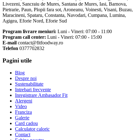
Livezeni, Sancraiu de Mures, Santana de Mures, Iasi, Barnova,
Pietrarie, Paun, Plopii fara sot, Aroneanu, Voinesti, Visani, Buzau,
Maracineni, Spataru, Constanta, Navodari, Cumpana, Lumina,
Agigea, Eforie Nord, Eforie Sud
Program livrare meniuri:
Luni - Vineri: 07:00 - 11:00
Program call center:
Luni - Vineri: 07:00 - 15:00
E-mail
contact@fitfoodway.ro
Telefon
0377702832
Pagini utile
Blog
Despre noi
Sustenabilitate
Intrebari frecvente
Inregistrare Ambasador Fit
Alergeni
Video
Franciza
Galerie
Card cadou
Calculator caloric
Contact