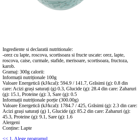
Ingrediente si declaratii nutritionale:
-orez cu lapte, roscova, scortisoara si fructe uscate: orez, lapte,
roscova, caise, curmale, stafide, merisoare, scortisoara, fructoza,
karob.
Gramaj: 300g calorii:
Informații nutriționale 100g
Valoare Energetică (kJ/kcal): 594.9 / 141.7, Grăsimi (g): 0.8 din
care: Acizi grași saturați (g) 0.3, Glucide (g): 28.4 din care: Zaharuri
(g): 15.1, Proteine (g): 3, Sare (g): 0.5
Informații nutriționale porție (300.00g)
Valoare Energetică (kJ/kcal): 1784.7 / 425, Grăsimi (g): 2.3 din care:
Acizi grași saturați (g) 1, Glucide (g): 85.2 din care: Zaharuri (g):
45.3, Proteine (g): 9.1, Sare (g): 1.6
Alergeni
Conține: Lapte
<< 1. Alege programul