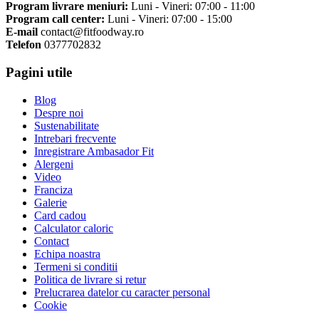
Program livrare meniuri:
Luni - Vineri: 07:00 - 11:00
Program call center:
Luni - Vineri: 07:00 - 15:00
E-mail
contact@fitfoodway.ro
Telefon
0377702832
Pagini utile
Blog
Despre noi
Sustenabilitate
Intrebari frecvente
Inregistrare Ambasador Fit
Alergeni
Video
Franciza
Galerie
Card cadou
Calculator caloric
Contact
Echipa noastra
Termeni si conditii
Politica de livrare si retur
Prelucrarea datelor cu caracter personal
Cookie