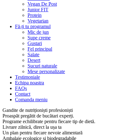
Vegan De Post
Junior FIT
Protein
Vegetarian
Fă-ți tu programul
Mic de jun
Supe creme
Gustari
Fel principal
Salate
Desert
Sucuri naturale
Mese personalizate
Testimoniale
Echipa noastra
FAQs
Contact
Comanda meniu
Gandite de nutriționiști profesioniști
Proaspăt pregătit de bucătari experți.
Programe echilibrate pentru fiecare tip de dietă.
Livrare zilnică, direct la ușa ta
Un plan pentru fiecare nevoie alimentară
Ambalaje ecologice și biodegradabile