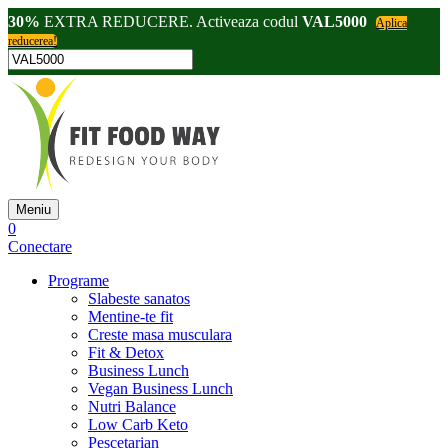
30%
EXTRA REDUCERE. Activeaza codul
VAL5000
Aplica
reducerea!
Meniu
0
Conectare
Programe
Slabeste sanatos
Mentine-te fit
Creste masa musculara
Fit & Detox
Business Lunch
Vegan Business Lunch
Nutri Balance
Low Carb Keto
Pescetarian