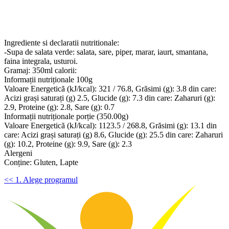
Ingrediente si declaratii nutritionale:
-Supa de salata verde: salata, sare, piper, marar, iaurt, smantana,
faina integrala, usturoi.
Gramaj: 350ml calorii:
Informații nutriționale 100g
Valoare Energetică (kJ/kcal): 321 / 76.8, Grăsimi (g): 3.8 din care:
Acizi grași saturați (g) 2.5, Glucide (g): 7.3 din care: Zaharuri (g):
2.9, Proteine (g): 2.8, Sare (g): 0.7
Informații nutriționale porție (350.00g)
Valoare Energetică (kJ/kcal): 1123.5 / 268.8, Grăsimi (g): 13.1 din
care: Acizi grași saturați (g) 8.6, Glucide (g): 25.5 din care: Zaharuri
(g): 10.2, Proteine (g): 9.9, Sare (g): 2.3
Alergeni
Conține: Gluten, Lapte
<< 1. Alege programul