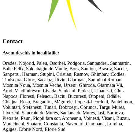
Contact
Avem deschis in localitatile:
Oradea, Nojorid, Paleu, Osorhei, Podgoria, Santandrei, Sanmartin,
Baile Felix, Saldabagiu de Munte, Bors, Santion, Brasov, Sacele,
Sanpetru, Harman, Stupini, Cristian, Rasnov, Ghimbav, Codlea,
Timisoara, Giroc, Sacalaz, Utvin, Giarmata, Sanmihai Roman,
Mosnita Noua, Mosnita Veche, Urseni, Ghiroda, Giarmata Vii,
Arad, Vladimirescu, Livada, Sanleani, Ploiesti, Lipanesti, Cluj-
Napoca, Floresti, Feleacu, Baciu, Bucuresti, Otopeni, Odăile,
Chiajna, Roșu, Bragadiru, Măgurele, Popesti-Leordeni, Pantelimon,
Voluntari, Stefanesti, Tunari, Dobroești, Corunca, Targu-Mures,
Livezeni, Sancraiu de Mures, Santana de Mures, Iasi, Barnova,
Pietrarie, Paun, Plopii fara sot, Aroneanu, Voinesti, Visani, Buzau,
Maracineni, Spataru, Constanta, Navodari, Cumpana, Lumina,
Agigea, Eforie Nord, Eforie Sud