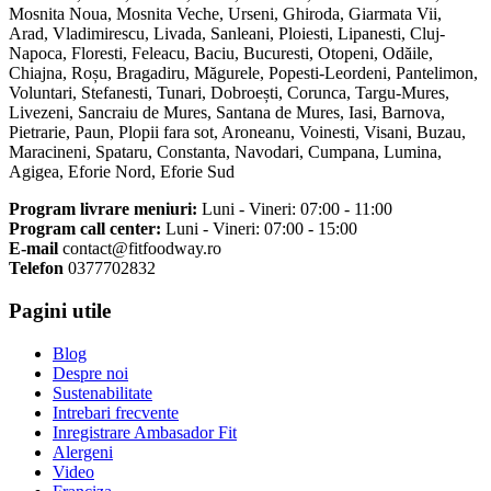
Mosnita Noua, Mosnita Veche, Urseni, Ghiroda, Giarmata Vii,
Arad, Vladimirescu, Livada, Sanleani, Ploiesti, Lipanesti, Cluj-
Napoca, Floresti, Feleacu, Baciu, Bucuresti, Otopeni, Odăile,
Chiajna, Roșu, Bragadiru, Măgurele, Popesti-Leordeni, Pantelimon,
Voluntari, Stefanesti, Tunari, Dobroești, Corunca, Targu-Mures,
Livezeni, Sancraiu de Mures, Santana de Mures, Iasi, Barnova,
Pietrarie, Paun, Plopii fara sot, Aroneanu, Voinesti, Visani, Buzau,
Maracineni, Spataru, Constanta, Navodari, Cumpana, Lumina,
Agigea, Eforie Nord, Eforie Sud
Program livrare meniuri:
Luni - Vineri: 07:00 - 11:00
Program call center:
Luni - Vineri: 07:00 - 15:00
E-mail
contact@fitfoodway.ro
Telefon
0377702832
Pagini utile
Blog
Despre noi
Sustenabilitate
Intrebari frecvente
Inregistrare Ambasador Fit
Alergeni
Video