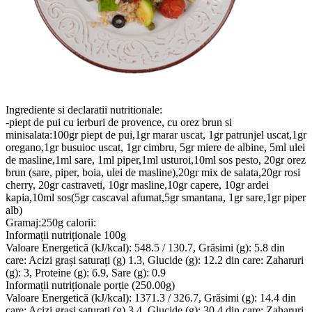
Ingrediente si declaratii nutritionale:
-piept de pui cu ierburi de provence, cu orez brun si
minisalata:100gr piept de pui,1gr marar uscat, 1gr patrunjel uscat,1gr
oregano,1gr busuioc uscat, 1gr cimbru, 5gr miere de albine, 5ml ulei
de masline,1ml sare, 1ml piper,1ml usturoi,10ml sos pesto, 20gr orez
brun (sare, piper, boia, ulei de masline),20gr mix de salata,20gr rosi
cherry, 20gr castraveti, 10gr masline,10gr capere, 10gr ardei
kapia,10ml sos(5gr cascaval afumat,5gr smantana, 1gr sare,1gr piper
alb)
Gramaj:250g calorii:
Informații nutriționale 100g
Valoare Energetică (kJ/kcal): 548.5 / 130.7, Grăsimi (g): 5.8 din
care: Acizi grași saturați (g) 1.3, Glucide (g): 12.2 din care: Zaharuri
(g): 3, Proteine (g): 6.9, Sare (g): 0.9
Informații nutriționale porție (250.00g)
Valoare Energetică (kJ/kcal): 1371.3 / 326.7, Grăsimi (g): 14.4 din
care: Acizi grași saturați (g) 3.4, Glucide (g): 30.4 din care: Zaharuri