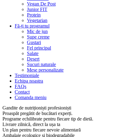
Vegan De Post
Junior FIT
Protein
Vegetarian
Fă-ți tu programul
Mic de jun
Supe creme
Gustari
Fel principal
Salate
Desert
Sucuri naturale
Mese personalizate
Testimoniale
Echipa noastra
FAQs
Contact
Comanda meniu
Gandite de nutriționiști profesioniști
Proaspăt pregătit de bucătari experți.
Programe echilibrate pentru fiecare tip de dietă.
Livrare zilnică, direct la ușa ta
Un plan pentru fiecare nevoie alimentară
Ambalaje ecologice și biodegradabile