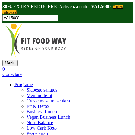
30%
EXTRA REDUCERE. Activeaza codul
VAL5000
Aplica
reducerea!
Meniu
0
Conectare
Programe
Slabeste sanatos
Mentine-te fit
Creste masa musculara
Fit & Detox
Business Lunch
Vegan Business Lunch
Nutri Balance
Low Carb Keto
Pescetarian