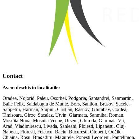
Contact
Avem deschis in localitatile:
Oradea, Nojorid, Paleu, Osorhei, Podgoria, Santandrei, Sanmartin,
Baile Felix, Saldabagiu de Munte, Bors, Santion, Brasov, Sacele,
Sanpetru, Harman, Stupini, Cristian, Rasnov, Ghimbav, Codlea,
Timisoara, Giroc, Sacalaz, Utvin, Giarmata, Sanmihai Roman,
Mosnita Noua, Mosnita Veche, Urseni, Ghiroda, Giarmata Vii,
Arad, Vladimirescu, Livada, Sanleani, Ploiesti, Lipanesti, Cluj-
Napoca, Floresti, Feleacu, Baciu, Bucuresti, Otopeni, Odăile,
Chiajna, Roșu, Bragadiru, Măgurele, Popesti-Leordeni, Pantelimon,