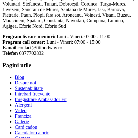
Voluntari, Stefanesti, Tunari, Dobroești, Corunca, Targu-Mures,
Livezeni, Sancraiu de Mures, Santana de Mures, Iasi, Barnova,
Pietrarie, Paun, Plopii fara sot, Aroneanu, Voinesti, Visani, Buzau,
Maracineni, Spataru, Constanta, Navodari, Cumpana, Lumina,
Agigea, Eforie Nord, Eforie Sud
Program livrare meniuri:
Luni - Vineri: 07:00 - 11:00
Program call center:
Luni - Vineri: 07:00 - 15:00
E-mail
contact@fitfoodway.ro
Telefon
0377702832
Pagini utile
Blog
Despre noi
Sustenabilitate
Intrebari frecvente
Inregistrare Ambasador Fit
Alergeni
Video
Franciza
Galerie
Card cadou
Calculator caloric