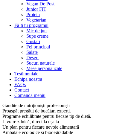
Vegan De Post
Junior FIT
Protein
Vegetarian
Fă-ți tu programul
Mic de jun
Supe creme
Gustari
Fel principal
Salate
Desert
Sucuri naturale
Mese personalizate
Testimoniale
Echipa noastra
FAQs
Contact
Comanda meniu
Gandite de nutriționiști profesioniști
Proaspăt pregătit de bucătari experți.
Programe echilibrate pentru fiecare tip de dietă.
Livrare zilnică, direct la ușa ta
Un plan pentru fiecare nevoie alimentară
Ambalaje ecologice și biodegradabile