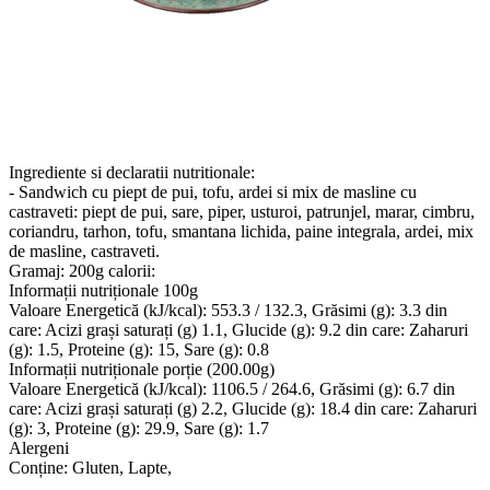
Ingrediente si declaratii nutritionale:
- Sandwich cu piept de pui, tofu, ardei si mix de masline cu
castraveti: piept de pui, sare, piper, usturoi, patrunjel, marar, cimbru,
coriandru, tarhon, tofu, smantana lichida, paine integrala, ardei, mix
de masline, castraveti.
Gramaj: 200g calorii:
Informații nutriționale 100g
Valoare Energetică (kJ/kcal): 553.3 / 132.3, Grăsimi (g): 3.3 din
care: Acizi grași saturați (g) 1.1, Glucide (g): 9.2 din care: Zaharuri
(g): 1.5, Proteine (g): 15, Sare (g): 0.8
Informații nutriționale porție (200.00g)
Valoare Energetică (kJ/kcal): 1106.5 / 264.6, Grăsimi (g): 6.7 din
care: Acizi grași saturați (g) 2.2, Glucide (g): 18.4 din care: Zaharuri
(g): 3, Proteine (g): 29.9, Sare (g): 1.7
Alergeni
Conține: Gluten, Lapte,