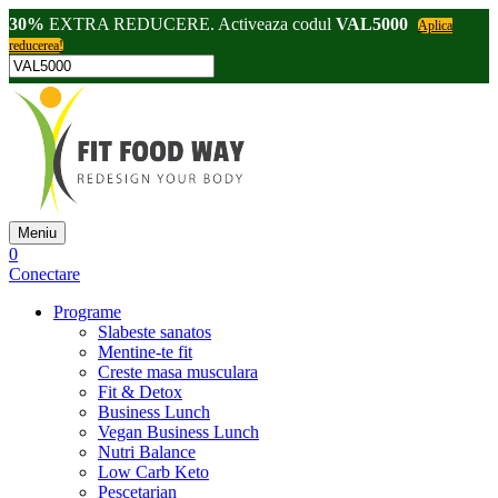
30%
EXTRA REDUCERE. Activeaza codul
VAL5000
Aplica
reducerea!
Meniu
0
Conectare
Programe
Slabeste sanatos
Mentine-te fit
Creste masa musculara
Fit & Detox
Business Lunch
Vegan Business Lunch
Nutri Balance
Low Carb Keto
Pescetarian