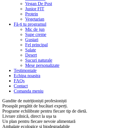
Vegan De Post
Junior FIT
Protein
Vegetarian
Fă-ți tu programul
Mic de jun
Supe creme
Gustari
Fel principal
Salate
Desert
Sucuri naturale
Mese personalizate
Testimoniale
Echipa noastra
FAQs
Contact
Comanda meniu
Gandite de nutriționiști profesioniști
Proaspăt pregătit de bucătari experți.
Programe echilibrate pentru fiecare tip de dietă.
Livrare zilnică, direct la ușa ta
Un plan pentru fiecare nevoie alimentară
Ambalaje ecologice și biodegradabile