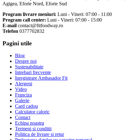
Agigea, Eforie Nord, Eforie Sud
Program livrare meniuri:
Luni - Vineri: 07:00 - 11:00
Program call center:
Luni - Vineri: 07:00 - 15:00
E-mail
contact@fitfoodway.ro
Telefon
0377702832
Pagini utile
Blog
Despre noi
Sustenabilitate
Intrebari frecvente
Inregistrare Ambasador Fit
Alergeni
Video
Franciza
Galerie
Card cadou
Calculator caloric
Contact
Echipa noastra
Termeni si conditii
Politica de livrare si retur
Prelucrarea datelor cu caracter personal