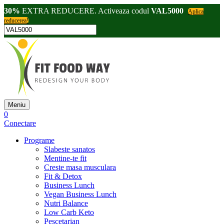
30%
EXTRA REDUCERE. Activeaza codul
VAL5000
Aplica
reducerea!
Meniu
0
Conectare
Programe
Slabeste sanatos
Mentine-te fit
Creste masa musculara
Fit & Detox
Business Lunch
Vegan Business Lunch
Nutri Balance
Low Carb Keto
Pescetarian