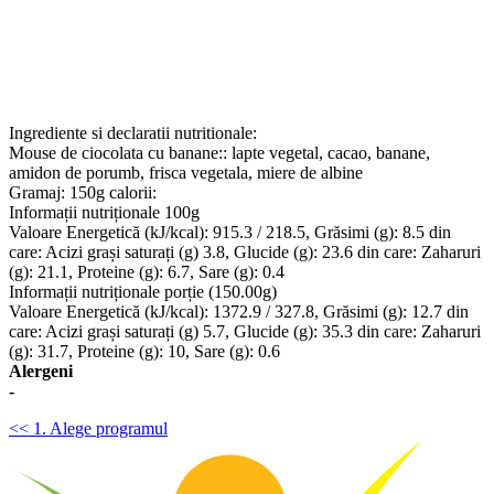
Ingrediente si declaratii nutritionale:
Mouse de ciocolata cu banane:: lapte vegetal, cacao, banane,
amidon de porumb, frisca vegetala, miere de albine
Gramaj: 150g calorii:
Informații nutriționale 100g
Valoare Energetică (kJ/kcal): 915.3 / 218.5, Grăsimi (g): 8.5 din
care: Acizi grași saturați (g) 3.8, Glucide (g): 23.6 din care: Zaharuri
(g): 21.1, Proteine (g): 6.7, Sare (g): 0.4
Informații nutriționale porție (150.00g)
Valoare Energetică (kJ/kcal): 1372.9 / 327.8, Grăsimi (g): 12.7 din
care: Acizi grași saturați (g) 5.7, Glucide (g): 35.3 din care: Zaharuri
(g): 31.7, Proteine (g): 10, Sare (g): 0.6
Alergeni
-
<< 1. Alege programul