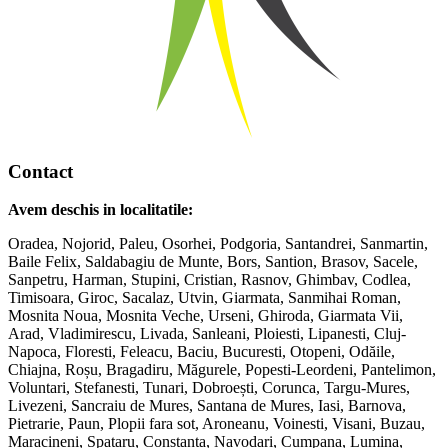
Contact
Avem deschis in localitatile:
Oradea, Nojorid, Paleu, Osorhei, Podgoria, Santandrei, Sanmartin,
Baile Felix, Saldabagiu de Munte, Bors, Santion, Brasov, Sacele,
Sanpetru, Harman, Stupini, Cristian, Rasnov, Ghimbav, Codlea,
Timisoara, Giroc, Sacalaz, Utvin, Giarmata, Sanmihai Roman,
Mosnita Noua, Mosnita Veche, Urseni, Ghiroda, Giarmata Vii,
Arad, Vladimirescu, Livada, Sanleani, Ploiesti, Lipanesti, Cluj-
Napoca, Floresti, Feleacu, Baciu, Bucuresti, Otopeni, Odăile,
Chiajna, Roșu, Bragadiru, Măgurele, Popesti-Leordeni, Pantelimon,
Voluntari, Stefanesti, Tunari, Dobroești, Corunca, Targu-Mures,
Livezeni, Sancraiu de Mures, Santana de Mures, Iasi, Barnova,
Pietrarie, Paun, Plopii fara sot, Aroneanu, Voinesti, Visani, Buzau,
Maracineni, Spataru, Constanta, Navodari, Cumpana, Lumina,