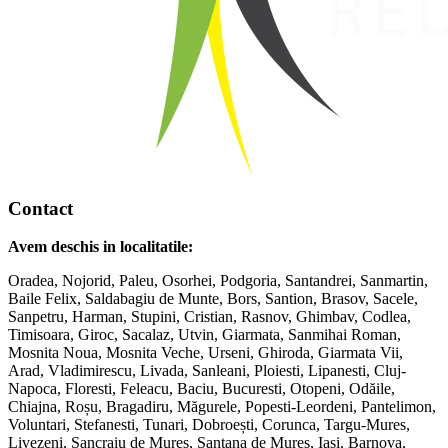
Contact
Avem deschis in localitatile:
Oradea, Nojorid, Paleu, Osorhei, Podgoria, Santandrei, Sanmartin,
Baile Felix, Saldabagiu de Munte, Bors, Santion, Brasov, Sacele,
Sanpetru, Harman, Stupini, Cristian, Rasnov, Ghimbav, Codlea,
Timisoara, Giroc, Sacalaz, Utvin, Giarmata, Sanmihai Roman,
Mosnita Noua, Mosnita Veche, Urseni, Ghiroda, Giarmata Vii,
Arad, Vladimirescu, Livada, Sanleani, Ploiesti, Lipanesti, Cluj-
Napoca, Floresti, Feleacu, Baciu, Bucuresti, Otopeni, Odăile,
Chiajna, Roșu, Bragadiru, Măgurele, Popesti-Leordeni, Pantelimon,
Voluntari, Stefanesti, Tunari, Dobroești, Corunca, Targu-Mures,
Livezeni, Sancraiu de Mures, Santana de Mures, Iasi, Barnova,