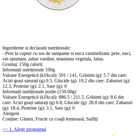
Ingrediente si declaratii nutritionale:
- Pere la cuptor cu sos de sampanie si nuca caramelizata: pere, nuci,
vin spumant, zahar vaniliat, smantana vegetala, faina.
Gramaj: 150g calorii:
Informații nutriționale 100g
Valoare Energetică (kJ/kcal): 591 / 141, Grăsimi (g): 5.7 din care:
Acizi grași saturați (g) 0.5, Glucide (g): 19.2 din care: Zaharuri (g):
12.3, Proteine (g): 2.1, Sare (g): 0
Informații nutriționale porție (150.00g)
Valoare Energetică (kJ/kcal): 886.5 / 211.5, Grăsimi (g): 8.6 din
care: Acizi grași saturați (g) 0.8, Glucide (g): 28.8 din care: Zaharuri
(g): 18.4, Proteine (g): 3.1, Sare (g): 0
Alergeni
Conține: Gluten, Fructe cu coajă lemnoasă, Sulfiți
<< 1. Alege programul