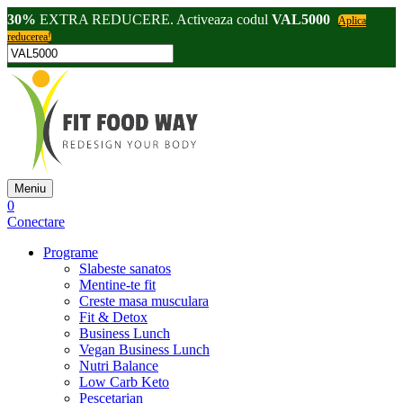
30%
EXTRA REDUCERE. Activeaza codul
VAL5000
Aplica
reducerea!
Meniu
0
Conectare
Programe
Slabeste sanatos
Mentine-te fit
Creste masa musculara
Fit & Detox
Business Lunch
Vegan Business Lunch
Nutri Balance
Low Carb Keto
Pescetarian