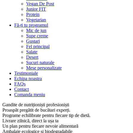
Vegan De Post
Junior FIT
Protein
Vegetarian
Fă-ți tu programul
Mic de jun
Supe creme
Gustari
Fel principal
Salate
Desert
Sucuri naturale
Mese personalizate
Testimoniale
Echipa noastra
FAQs
Contact
Comanda meniu
Gandite de nutriționiști profesioniști
Proaspăt pregătit de bucătari experți.
Programe echilibrate pentru fiecare tip de dietă.
Livrare zilnică, direct la ușa ta
Un plan pentru fiecare nevoie alimentară
Ambalaje ecologice și biodegradabile