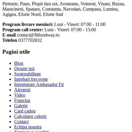
Pietrarie, Paun, Plopii fara sot, Aroneanu, Voinesti, Visani, Buzau,
Maracineni, Spataru, Constanta, Navodari, Cumpana, Lumina,
Agigea, Eforie Nord, Eforie Sud
Program livrare meniuri:
Luni - Vineri: 07:00 - 11:00
Program call center:
Luni - Vineri: 07:00 - 15:00
E-mail
contact@fitfoodway.ro
Telefon
0377702832
Pagini utile
Blog
Despre noi
Sustenabilitate
Intrebari frecvente
Inregistrare Ambasador Fit
Alergeni
Video
Franciza
Galerie
Card cadou
Calculator caloric
Contact
Echipa noastra