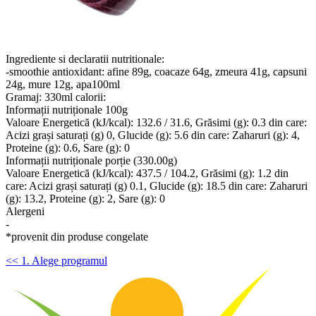
Ingrediente si declaratii nutritionale:
-smoothie antioxidant: afine 89g, coacaze 64g, zmeura 41g, capsuni
24g, mure 12g, apa100ml
Gramaj: 330ml calorii:
Informații nutriționale 100g
Valoare Energetică (kJ/kcal): 132.6 / 31.6, Grăsimi (g): 0.3 din care:
Acizi grași saturați (g) 0, Glucide (g): 5.6 din care: Zaharuri (g): 4,
Proteine (g): 0.6, Sare (g): 0
Informații nutriționale porție (330.00g)
Valoare Energetică (kJ/kcal): 437.5 / 104.2, Grăsimi (g): 1.2 din
care: Acizi grași saturați (g) 0.1, Glucide (g): 18.5 din care: Zaharuri
(g): 13.2, Proteine (g): 2, Sare (g): 0
Alergeni
-
*provenit din produse congelate
<< 1. Alege programul