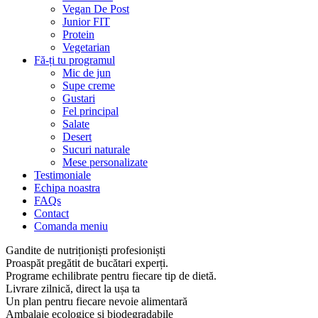
Vegan De Post
Junior FIT
Protein
Vegetarian
Fă-ți tu programul
Mic de jun
Supe creme
Gustari
Fel principal
Salate
Desert
Sucuri naturale
Mese personalizate
Testimoniale
Echipa noastra
FAQs
Contact
Comanda meniu
Gandite de nutriționiști profesioniști
Proaspăt pregătit de bucătari experți.
Programe echilibrate pentru fiecare tip de dietă.
Livrare zilnică, direct la ușa ta
Un plan pentru fiecare nevoie alimentară
Ambalaje ecologice și biodegradabile