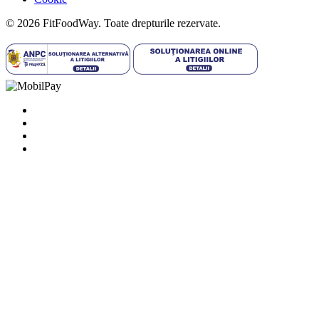
© 2026 FitFoodWay. Toate drepturile rezervate.