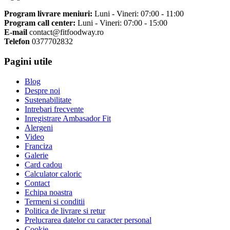
Program livrare meniuri:
Luni - Vineri: 07:00 - 11:00
Program call center:
Luni - Vineri: 07:00 - 15:00
E-mail
contact@fitfoodway.ro
Telefon
0377702832
Pagini utile
Blog
Despre noi
Sustenabilitate
Intrebari frecvente
Inregistrare Ambasador Fit
Alergeni
Video
Franciza
Galerie
Card cadou
Calculator caloric
Contact
Echipa noastra
Termeni si conditii
Politica de livrare si retur
Prelucrarea datelor cu caracter personal
Cookie