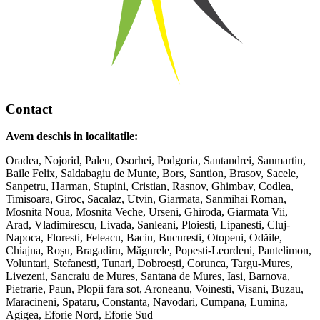
Contact
Avem deschis in localitatile:
Oradea, Nojorid, Paleu, Osorhei, Podgoria, Santandrei, Sanmartin,
Baile Felix, Saldabagiu de Munte, Bors, Santion, Brasov, Sacele,
Sanpetru, Harman, Stupini, Cristian, Rasnov, Ghimbav, Codlea,
Timisoara, Giroc, Sacalaz, Utvin, Giarmata, Sanmihai Roman,
Mosnita Noua, Mosnita Veche, Urseni, Ghiroda, Giarmata Vii,
Arad, Vladimirescu, Livada, Sanleani, Ploiesti, Lipanesti, Cluj-
Napoca, Floresti, Feleacu, Baciu, Bucuresti, Otopeni, Odăile,
Chiajna, Roșu, Bragadiru, Măgurele, Popesti-Leordeni, Pantelimon,
Voluntari, Stefanesti, Tunari, Dobroești, Corunca, Targu-Mures,
Livezeni, Sancraiu de Mures, Santana de Mures, Iasi, Barnova,
Pietrarie, Paun, Plopii fara sot, Aroneanu, Voinesti, Visani, Buzau,
Maracineni, Spataru, Constanta, Navodari, Cumpana, Lumina,
Agigea, Eforie Nord, Eforie Sud