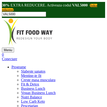
30%
EXTRA REDUCERE. Activeaza codul
VAL5000
Aplica
reducerea!
Meniu
0
Conectare
Programe
Slabeste sanatos
Mentine-te fit
Creste masa musculara
Fit & Detox
Business Lunch
Vegan Business Lunch
Nutri Balance
Low Carb Keto
Pescetarian