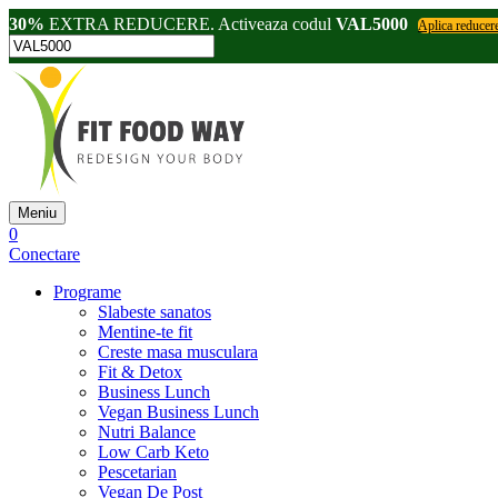
30%
EXTRA REDUCERE. Activeaza codul
VAL5000
Aplica reducer
Meniu
0
Conectare
Programe
Slabeste sanatos
Mentine-te fit
Creste masa musculara
Fit & Detox
Business Lunch
Vegan Business Lunch
Nutri Balance
Low Carb Keto
Pescetarian
Vegan De Post