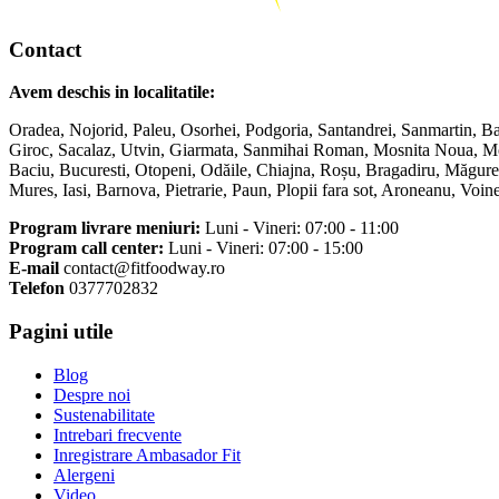
Contact
Avem deschis in localitatile:
Oradea, Nojorid, Paleu, Osorhei, Podgoria, Santandrei, Sanmartin, Ba
Giroc, Sacalaz, Utvin, Giarmata, Sanmihai Roman, Mosnita Noua, Mosn
Baciu, Bucuresti, Otopeni, Odăile, Chiajna, Roșu, Bragadiru, Măgurel
Mures, Iasi, Barnova, Pietrarie, Paun, Plopii fara sot, Aroneanu, Vo
Program livrare meniuri:
Luni - Vineri: 07:00 - 11:00
Program call center:
Luni - Vineri: 07:00 - 15:00
E-mail
contact@fitfoodway.ro
Telefon
0377702832
Pagini utile
Blog
Despre noi
Sustenabilitate
Intrebari frecvente
Inregistrare Ambasador Fit
Alergeni
Video