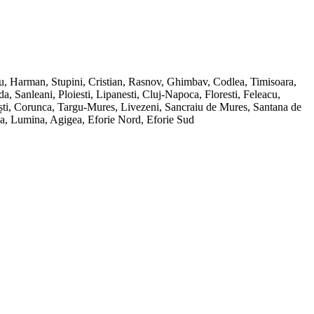
ru, Harman, Stupini, Cristian, Rasnov, Ghimbav, Codlea, Timisoara,
Sanleani, Ploiesti, Lipanesti, Cluj-Napoca, Floresti, Feleacu,
ești, Corunca, Targu-Mures, Livezeni, Sancraiu de Mures, Santana de
ana, Lumina, Agigea, Eforie Nord, Eforie Sud