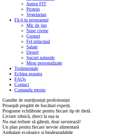
Junior FIT
Protein
Vegetarian
Fă-ți tu programul
Mic de jun
Supe creme
Gustari
Fel principal
Salate
Desert
Sucuri naturale
Mese personalizate
Testimoniale
Echipa noastra
FAQs
Contact
Comanda meniu
Gandite de nutriționiști profesioniști
Proaspăt pregătit de bucătari experți.
Programe echilibrate pentru fiecare tip de dietă.
Livrare zilnică, direct la ușa ta
Nu mai trebuie să gătești, doar savurează!
Un plan pentru fiecare nevoie alimentară
Ambalaje ecologice și biodegradabile