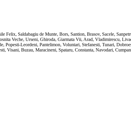
ile Felix, Saldabagiu de Munte, Bors, Santion, Brasov, Sacele, Sanpet
ita Veche, Urseni, Ghiroda, Giarmata Vii, Arad, Vladimirescu, Livada, 
e, Popesti-Leordeni, Pantelimon, Voluntari, Stefanesti, Tunari, Dobro
inesti, Visani, Buzau, Maracineni, Spataru, Constanta, Navodari, Cump