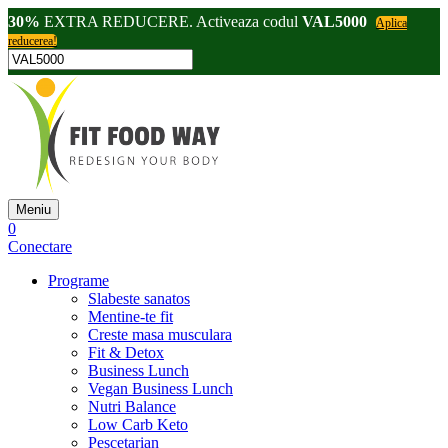
30%
EXTRA REDUCERE. Activeaza codul
VAL5000
Aplica
reducerea!
Meniu
0
Conectare
Programe
Slabeste sanatos
Mentine-te fit
Creste masa musculara
Fit & Detox
Business Lunch
Vegan Business Lunch
Nutri Balance
Low Carb Keto
Pescetarian