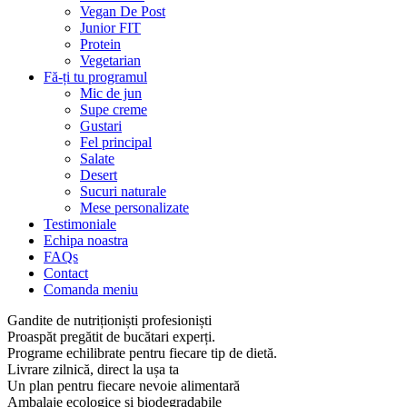
Vegan De Post
Junior FIT
Protein
Vegetarian
Fă-ți tu programul
Mic de jun
Supe creme
Gustari
Fel principal
Salate
Desert
Sucuri naturale
Mese personalizate
Testimoniale
Echipa noastra
FAQs
Contact
Comanda meniu
Gandite de nutriționiști profesioniști
Proaspăt pregătit de bucătari experți.
Programe echilibrate pentru fiecare tip de dietă.
Livrare zilnică, direct la ușa ta
Un plan pentru fiecare nevoie alimentară
Ambalaje ecologice și biodegradabile