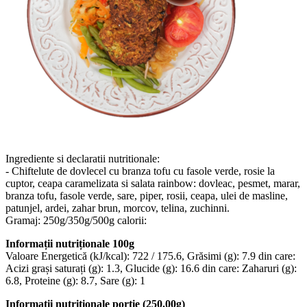
Ingrediente si declaratii nutritionale:
- Chiftelute de dovlecel cu branza tofu cu fasole verde, rosie la
cuptor, ceapa caramelizata si salata rainbow: dovleac, pesmet, marar,
branza tofu, fasole verde, sare, piper, rosii, ceapa, ulei de masline,
patunjel, ardei, zahar brun, morcov, telina, zuchinni.
Gramaj: 250g/350g/500g calorii:
Informații nutriționale 100g
Valoare Energetică (kJ/kcal): 722 / 175.6, Grăsimi (g): 7.9 din care:
Acizi grași saturați (g): 1.3, Glucide (g): 16.6 din care: Zaharuri (g):
6.8, Proteine (g): 8.7, Sare (g): 1
Informații nutriționale porție (250.00g)