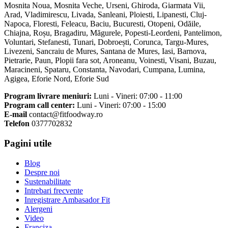
Mosnita Noua, Mosnita Veche, Urseni, Ghiroda, Giarmata Vii,
Arad, Vladimirescu, Livada, Sanleani, Ploiesti, Lipanesti, Cluj-
Napoca, Floresti, Feleacu, Baciu, Bucuresti, Otopeni, Odăile,
Chiajna, Roșu, Bragadiru, Măgurele, Popesti-Leordeni, Pantelimon,
Voluntari, Stefanesti, Tunari, Dobroești, Corunca, Targu-Mures,
Livezeni, Sancraiu de Mures, Santana de Mures, Iasi, Barnova,
Pietrarie, Paun, Plopii fara sot, Aroneanu, Voinesti, Visani, Buzau,
Maracineni, Spataru, Constanta, Navodari, Cumpana, Lumina,
Agigea, Eforie Nord, Eforie Sud
Program livrare meniuri:
Luni - Vineri: 07:00 - 11:00
Program call center:
Luni - Vineri: 07:00 - 15:00
E-mail
contact@fitfoodway.ro
Telefon
0377702832
Pagini utile
Blog
Despre noi
Sustenabilitate
Intrebari frecvente
Inregistrare Ambasador Fit
Alergeni
Video
Franciza