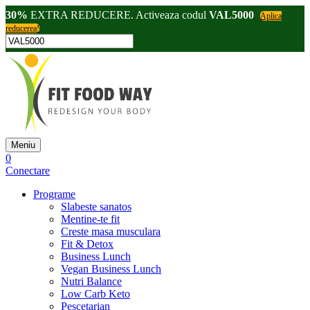
30%
EXTRA REDUCERE. Activeaza codul
VAL5000
Aplica
reducerea!
Meniu
0
Conectare
Programe
Slabeste sanatos
Mentine-te fit
Creste masa musculara
Fit & Detox
Business Lunch
Vegan Business Lunch
Nutri Balance
Low Carb Keto
Pescetarian