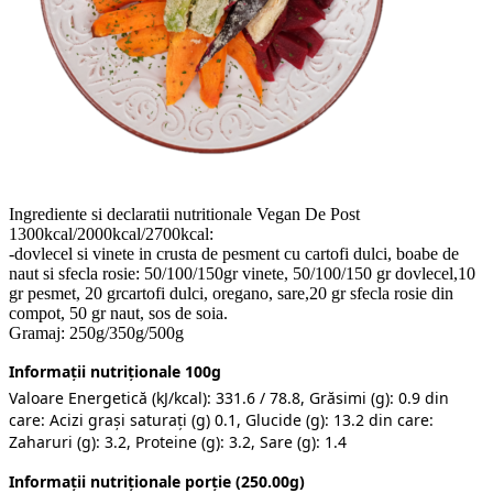
Ingrediente si declaratii nutritionale Vegan De Post
1300kcal/2000kcal/2700kcal:
-dovlecel si vinete in crusta de pesment cu cartofi dulci, boabe de
naut si sfecla rosie: 50/100/150gr vinete, 50/100/150 gr dovlecel,10
gr pesmet, 20 grcartofi dulci, oregano, sare,20 gr sfecla rosie din
compot, 50 gr naut, sos de soia.
Gramaj: 250g/350g/500g
Informații nutriționale 100g
Valoare Energetică (kJ/kcal): 331.6 / 78.8, Grăsimi (g): 0.9 din
care: Acizi grași saturați (g) 0.1, Glucide (g): 13.2 din care:
Zaharuri (g): 3.2, Proteine (g): 3.2, Sare (g): 1.4
Informații nutriționale porție (250.00g)