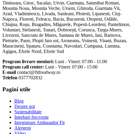
Timisoara, Giroc, Sacalaz, Utvin, Giarmata, Sanmihai Roman,
Mosnita Noua, Mosnita Veche, Urseni, Ghiroda, Giarmata Vii,
Arad, Vladimirescu, Livada, Sanleani, Ploiesti, Lipanesti, Cluj-
Napoca, Floresti, Feleacu, Baciu, Bucuresti, Otopeni, Odăile,
Chiajna, Roșu, Bragadiru, Măgurele, Popesti-Leordeni, Pantelimon,
Voluntari, Stefanesti, Tunari, Dobroești, Corunca, Targu-Mures,
Livezeni, Sancraiu de Mures, Santana de Mures, Iasi, Barnova,
Pietrarie, Paun, Plopii fara sot, Aroneanu, Voinesti, Visani, Buzau,
Maracineni, Spataru, Constanta, Navodari, Cumpana, Lumina,
Agigea, Eforie Nord, Eforie Sud
Program livrare meniuri:
Luni - Vineri: 07:00 - 11:00
Program call center:
Luni - Vineri: 07:00 - 15:00
E-mail
contact@fitfoodway.ro
Telefon
0377702832
Pagini utile
Blog
Despre noi
Sustenabilitate
Intrebari frecvente
Inregistrare Ambasador Fit
Alergeni
Video