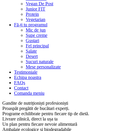
Vegan De Post
Junior FIT
Protein
Vegetarian
Fă-ți tu programul
Mic de jun
Supe creme
Gustari
Fel principal
Salate
Desert
Sucuri naturale
Mese personalizate
Testimoniale
Echipa noastra
FAQs
Contact
Comanda meniu
Gandite de nutriționiști profesioniști
Proaspăt pregătit de bucătari experți.
Programe echilibrate pentru fiecare tip de dietă.
Livrare zilnică, direct la ușa ta
Un plan pentru fiecare nevoie alimentară
Ambalaje ecologice și biodegradabile