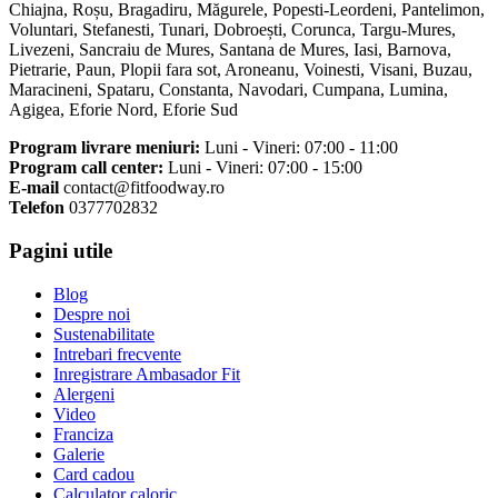
Chiajna, Roșu, Bragadiru, Măgurele, Popesti-Leordeni, Pantelimon,
Voluntari, Stefanesti, Tunari, Dobroești, Corunca, Targu-Mures,
Livezeni, Sancraiu de Mures, Santana de Mures, Iasi, Barnova,
Pietrarie, Paun, Plopii fara sot, Aroneanu, Voinesti, Visani, Buzau,
Maracineni, Spataru, Constanta, Navodari, Cumpana, Lumina,
Agigea, Eforie Nord, Eforie Sud
Program livrare meniuri:
Luni - Vineri: 07:00 - 11:00
Program call center:
Luni - Vineri: 07:00 - 15:00
E-mail
contact@fitfoodway.ro
Telefon
0377702832
Pagini utile
Blog
Despre noi
Sustenabilitate
Intrebari frecvente
Inregistrare Ambasador Fit
Alergeni
Video
Franciza
Galerie
Card cadou
Calculator caloric