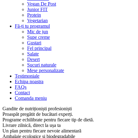
Vegan De Post
Junior FIT
Protein
Vegetarian
Fă-ți tu programul
Mic de jun
Supe creme
Gustari
Fel principal
Salate
Desert
Sucuri naturale
Mese personalizate
Testimoniale
Echipa noastra
FAQs
Contact
Comanda meniu
Gandite de nutriționiști profesioniști
Proaspăt pregătit de bucătari experți.
Programe echilibrate pentru fiecare tip de dietă.
Livrare zilnică, direct la ușa ta
Un plan pentru fiecare nevoie alimentară
Ambalaje ecologice și biodegradabile