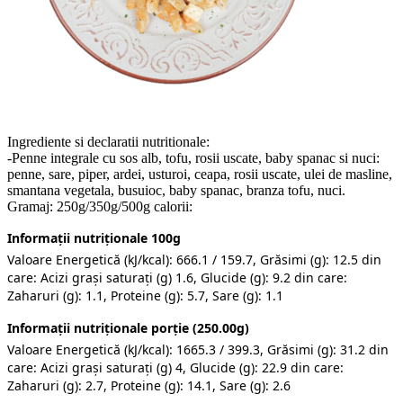
Ingrediente si declaratii nutritionale:
-Penne integrale cu sos alb, tofu, rosii uscate, baby spanac si nuci:
penne, sare, piper, ardei, usturoi, ceapa, rosii uscate, ulei de masline,
smantana vegetala, busuioc, baby spanac, branza tofu, nuci.
Gramaj: 250g/350g/500g calorii:
Informații nutriționale 100g
Valoare Energetică (kJ/kcal): 666.1 / 159.7, Grăsimi (g): 12.5 din
care: Acizi grași saturați (g) 1.6, Glucide (g): 9.2 din care:
Zaharuri (g): 1.1, Proteine (g): 5.7, Sare (g): 1.1
Informații nutriționale porție (250.00g)
Valoare Energetică (kJ/kcal): 1665.3 / 399.3, Grăsimi (g): 31.2 din
care: Acizi grași saturați (g) 4, Glucide (g): 22.9 din care:
Zaharuri (g): 2.7, Proteine (g): 14.1, Sare (g): 2.6