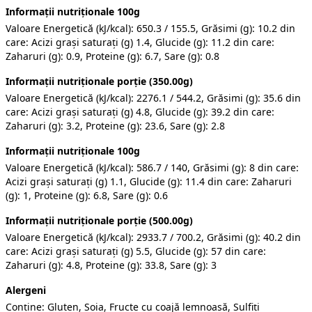
Informații nutriționale 100g
Valoare Energetică (kJ/kcal): 650.3 / 155.5, Grăsimi (g): 10.2 din
care: Acizi grași saturați (g) 1.4, Glucide (g): 11.2 din care:
Zaharuri (g): 0.9, Proteine (g): 6.7, Sare (g): 0.8
Informații nutriționale porție (350.00g)
Valoare Energetică (kJ/kcal): 2276.1 / 544.2, Grăsimi (g): 35.6 din
care: Acizi grași saturați (g) 4.8, Glucide (g): 39.2 din care:
Zaharuri (g): 3.2, Proteine (g): 23.6, Sare (g): 2.8
Informații nutriționale 100g
Valoare Energetică (kJ/kcal): 586.7 / 140, Grăsimi (g): 8 din care:
Acizi grași saturați (g) 1.1, Glucide (g): 11.4 din care: Zaharuri
(g): 1, Proteine (g): 6.8, Sare (g): 0.6
Informații nutriționale porție (500.00g)
Valoare Energetică (kJ/kcal): 2933.7 / 700.2, Grăsimi (g): 40.2 din
care: Acizi grași saturați (g) 5.5, Glucide (g): 57 din care:
Zaharuri (g): 4.8, Proteine (g): 33.8, Sare (g): 3
Alergeni
Conține: Gluten, Soia, Fructe cu coajă lemnoasă, Sulfiți