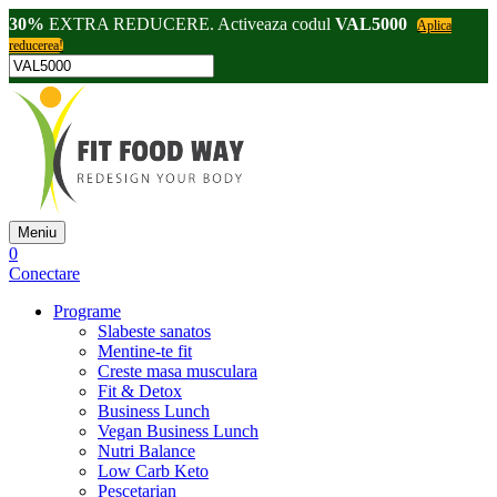
30%
EXTRA REDUCERE. Activeaza codul
VAL5000
Aplica
reducerea!
Meniu
0
Conectare
Programe
Slabeste sanatos
Mentine-te fit
Creste masa musculara
Fit & Detox
Business Lunch
Vegan Business Lunch
Nutri Balance
Low Carb Keto
Pescetarian