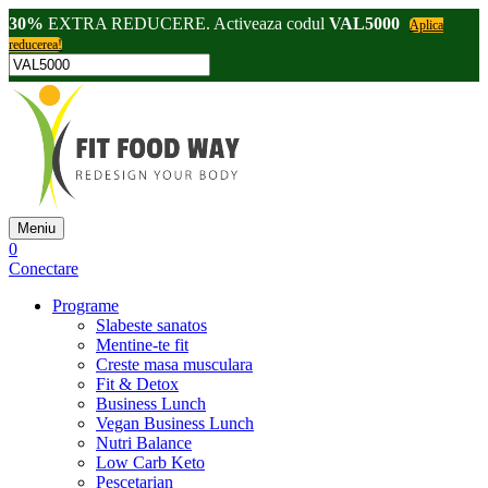
30%
EXTRA REDUCERE. Activeaza codul
VAL5000
Aplica
reducerea!
Meniu
0
Conectare
Programe
Slabeste sanatos
Mentine-te fit
Creste masa musculara
Fit & Detox
Business Lunch
Vegan Business Lunch
Nutri Balance
Low Carb Keto
Pescetarian