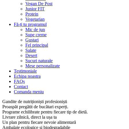
Vegan De Post
Junior FIT
Protein
Vegetarian
Fă-ți tu programul
Mic de jun
Supe creme
Gustari
Fel principal
Salate
Desert
Sucuri naturale
Mese personalizate
Testimoniale
Echipa noastra
FAQs
Contact
Comanda meniu
Gandite de nutriționiști profesioniști
Proaspăt pregătit de bucătari experți.
Programe echilibrate pentru fiecare tip de dietă.
Livrare zilnică, direct la ușa ta
Un plan pentru fiecare nevoie alimentară
Ambalaje ecologice și biodegradabile