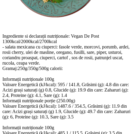
Ingrediente si declarații nutriționale: Vegan De Post
1300kcal/2000kcal/2700kcal
- salata mexicana cu ciuperci: fasole verde, morcovi, porumb, ardei,
rosii cherry, ulei de masline, oregano, fusilli, sare, piper, usturoi,
coriandru proaspat, ciuperci, cartof , sos de rosii, patrunjel uscat,
rucola, ceapa verde.
Gramaj:250g/350g/500g calorii:
Informații nutriționale 100g
Valoare Energetică (kJ/kcal): 595 / 141.8, Grăsimi (g): 4.8 din care:
Acizi grași saturați (g) 0.8, Glucide (g): 19.9 din care: Zaharuri (g):
2.4, Proteine (g): 4.1, Sare (g): 1.4
Informații nutriționale porție (250.00g)
Valoare Energetică (kJ/kcal): 1487.6 / 354.5, Grăsimi (g): 11.9 din
care: Acizi grași saturați (g) 1.9, Glucide (g): 49.7 din care: Zaharuri
(g): 6, Proteine (g): 10.3, Sare (g): 3.5
Informații nutriționale 100g
Valoare Energetică (kJ/kcal): 485.1 / 115.5, Grăsimi (g): 3.5 din