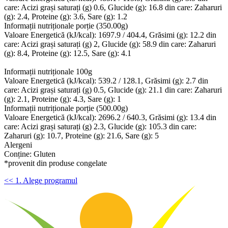
care: Acizi grași saturați (g) 0.6, Glucide (g): 16.8 din care: Zaharuri
(g): 2.4, Proteine (g): 3.6, Sare (g): 1.2
Informații nutriționale porție (350.00g)
Valoare Energetică (kJ/kcal): 1697.9 / 404.4, Grăsimi (g): 12.2 din
care: Acizi grași saturați (g) 2, Glucide (g): 58.9 din care: Zaharuri
(g): 8.4, Proteine (g): 12.5, Sare (g): 4.1
Informații nutriționale 100g
Valoare Energetică (kJ/kcal): 539.2 / 128.1, Grăsimi (g): 2.7 din
care: Acizi grași saturați (g) 0.5, Glucide (g): 21.1 din care: Zaharuri
(g): 2.1, Proteine (g): 4.3, Sare (g): 1
Informații nutriționale porție (500.00g)
Valoare Energetică (kJ/kcal): 2696.2 / 640.3, Grăsimi (g): 13.4 din
care: Acizi grași saturați (g) 2.3, Glucide (g): 105.3 din care:
Zaharuri (g): 10.7, Proteine (g): 21.6, Sare (g): 5
Alergeni
Conține: Gluten
*provenit din produse congelate
<< 1. Alege programul