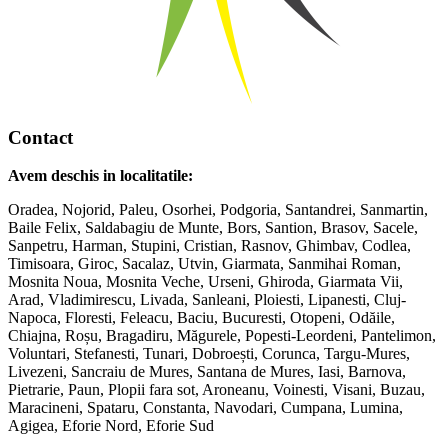
Contact
Avem deschis in localitatile:
Oradea, Nojorid, Paleu, Osorhei, Podgoria, Santandrei, Sanmartin,
Baile Felix, Saldabagiu de Munte, Bors, Santion, Brasov, Sacele,
Sanpetru, Harman, Stupini, Cristian, Rasnov, Ghimbav, Codlea,
Timisoara, Giroc, Sacalaz, Utvin, Giarmata, Sanmihai Roman,
Mosnita Noua, Mosnita Veche, Urseni, Ghiroda, Giarmata Vii,
Arad, Vladimirescu, Livada, Sanleani, Ploiesti, Lipanesti, Cluj-
Napoca, Floresti, Feleacu, Baciu, Bucuresti, Otopeni, Odăile,
Chiajna, Roșu, Bragadiru, Măgurele, Popesti-Leordeni, Pantelimon,
Voluntari, Stefanesti, Tunari, Dobroești, Corunca, Targu-Mures,
Livezeni, Sancraiu de Mures, Santana de Mures, Iasi, Barnova,
Pietrarie, Paun, Plopii fara sot, Aroneanu, Voinesti, Visani, Buzau,
Maracineni, Spataru, Constanta, Navodari, Cumpana, Lumina,
Agigea, Eforie Nord, Eforie Sud