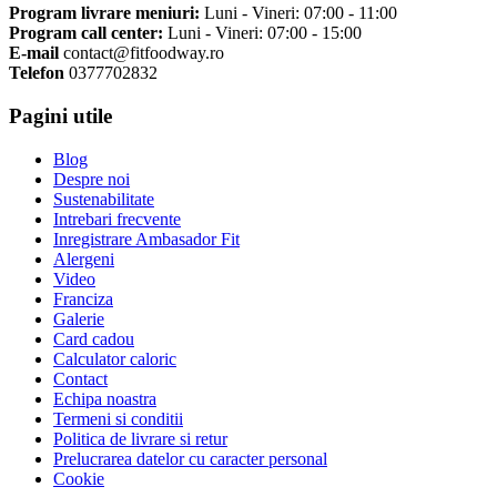
Program livrare meniuri:
Luni - Vineri: 07:00 - 11:00
Program call center:
Luni - Vineri: 07:00 - 15:00
E-mail
contact@fitfoodway.ro
Telefon
0377702832
Pagini utile
Blog
Despre noi
Sustenabilitate
Intrebari frecvente
Inregistrare Ambasador Fit
Alergeni
Video
Franciza
Galerie
Card cadou
Calculator caloric
Contact
Echipa noastra
Termeni si conditii
Politica de livrare si retur
Prelucrarea datelor cu caracter personal
Cookie