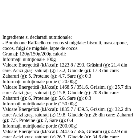
Ingrediente si declaratii nutritionale:
- Bomboane Raffaello cu cocos si migdale: biscuiti, mascarpone,
cocos, fulgi de migdale, lapte de cocos.
Gramaj: 120g/150g/200g calorii:
Informații nutriționale 100g
Valoare Energetică (kJ/kcal): 1223.8 / 293, Grăsimi (g): 21.4 din
care: Acizi grași saturați (g) 13.2, Glucide (g): 17.3 din care:
Zaharuri (g): 5, Proteine (g): 4.7, Sare (g): 0.3
Informații nutriționale porție (120.00g)
Valoare Energetică (kJ/kcal): 1468.5 / 351.6, Grăsimi (g): 25.7 din
care: Acizi grași saturați (g) 15.8, Glucide (g): 20.8 din care:
Zaharuri (g): 6, Proteine (g): 5.6, Sare (g): 0.3
Informații nutriționale porție (150.00g)
Valoare Energetică (kJ/kcal): 1835.7 / 439.5, Grăsimi (g): 32.2 din
care: Acizi grași saturați (g) 19.8, Glucide (g): 26 din care: Zaharuri
(g): 7.5, Proteine (g): 7, Sare (g): 0.4
Informații nutriționale porție (200.00g)
Valoare Energetică (kJ/kcal): 2447.6 / 586, Grăsimi (g): 42.9 din
care: Acizi grași saturați (g) 26.3, Glucide (g): 34.6 din care: