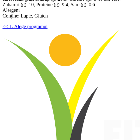
Zaharuri (g): 10, Proteine (g): 9.4, Sare (g): 0.6
Alergeni
Conține: Lapte, Gluten
<< 1. Alege programul