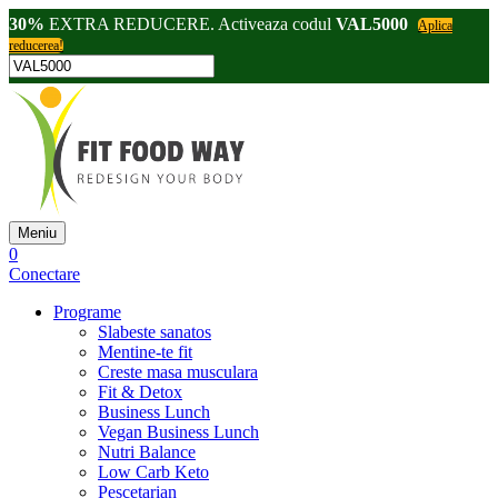
30%
EXTRA REDUCERE. Activeaza codul
VAL5000
Aplica
reducerea!
Meniu
0
Conectare
Programe
Slabeste sanatos
Mentine-te fit
Creste masa musculara
Fit & Detox
Business Lunch
Vegan Business Lunch
Nutri Balance
Low Carb Keto
Pescetarian