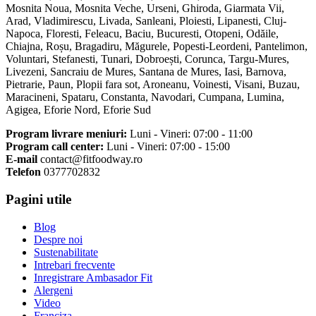
Mosnita Noua, Mosnita Veche, Urseni, Ghiroda, Giarmata Vii,
Arad, Vladimirescu, Livada, Sanleani, Ploiesti, Lipanesti, Cluj-
Napoca, Floresti, Feleacu, Baciu, Bucuresti, Otopeni, Odăile,
Chiajna, Roșu, Bragadiru, Măgurele, Popesti-Leordeni, Pantelimon,
Voluntari, Stefanesti, Tunari, Dobroești, Corunca, Targu-Mures,
Livezeni, Sancraiu de Mures, Santana de Mures, Iasi, Barnova,
Pietrarie, Paun, Plopii fara sot, Aroneanu, Voinesti, Visani, Buzau,
Maracineni, Spataru, Constanta, Navodari, Cumpana, Lumina,
Agigea, Eforie Nord, Eforie Sud
Program livrare meniuri:
Luni - Vineri: 07:00 - 11:00
Program call center:
Luni - Vineri: 07:00 - 15:00
E-mail
contact@fitfoodway.ro
Telefon
0377702832
Pagini utile
Blog
Despre noi
Sustenabilitate
Intrebari frecvente
Inregistrare Ambasador Fit
Alergeni
Video
Franciza