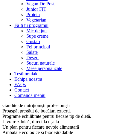
Vegan De Post
Junior FIT
Protein
Vegetarian
Fă-ți tu programul
Mic de jun
Supe creme
Gustari
Fel principal
Salate
Desert
Sucuri naturale
Mese personalizate
Testimoniale
Echipa noastra
FAQs
Contact
Comanda meniu
Gandite de nutriționiști profesioniști
Proaspăt pregătit de bucătari experți.
Programe echilibrate pentru fiecare tip de dietă.
Livrare zilnică, direct la ușa ta
Un plan pentru fiecare nevoie alimentară
Ambalaje ecologice și biodegradabile