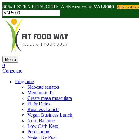
30%
EXTRA REDUCERE. Activeaza codul
VAL5000
Aplica reducer
Meniu
0
Conectare
Programe
Slabeste sanatos
Mentine-te fit
Creste masa musculara
Fit & Detox
Business Lunch
Vegan Business Lunch
Nutri Balance
Low Carb Keto
Pescetarian
Vegan De Post