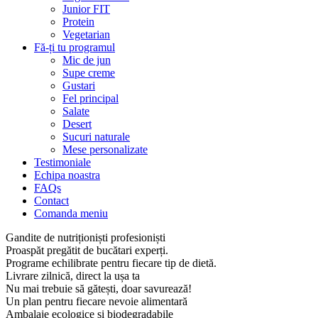
Junior FIT
Protein
Vegetarian
Fă-ți tu programul
Mic de jun
Supe creme
Gustari
Fel principal
Salate
Desert
Sucuri naturale
Mese personalizate
Testimoniale
Echipa noastra
FAQs
Contact
Comanda meniu
Gandite de nutriționiști profesioniști
Proaspăt pregătit de bucătari experți.
Programe echilibrate pentru fiecare tip de dietă.
Livrare zilnică, direct la ușa ta
Nu mai trebuie să gătești, doar savurează!
Un plan pentru fiecare nevoie alimentară
Ambalaje ecologice și biodegradabile