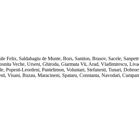
ile Felix, Saldabagiu de Munte, Bors, Santion, Brasov, Sacele, Sanpet
ita Veche, Urseni, Ghiroda, Giarmata Vii, Arad, Vladimirescu, Livada, 
e, Popesti-Leordeni, Pantelimon, Voluntari, Stefanesti, Tunari, Dobro
inesti, Visani, Buzau, Maracineni, Spataru, Constanta, Navodari, Cump