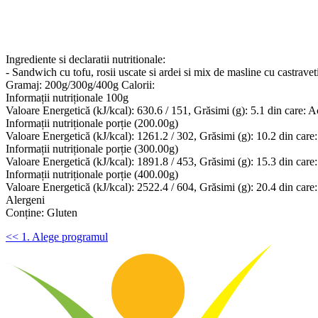
Ingrediente si declaratii nutritionale:
- Sandwich cu tofu, rosii uscate si ardei si mix de masline cu castraveti
Gramaj: 200g/300g/400g Calorii:
Informații nutriționale 100g
Valoare Energetică (kJ/kcal): 630.6 / 151, Grăsimi (g): 5.1 din care: Aci
Informații nutriționale porție (200.00g)
Valoare Energetică (kJ/kcal): 1261.2 / 302, Grăsimi (g): 10.2 din care: A
Informații nutriționale porție (300.00g)
Valoare Energetică (kJ/kcal): 1891.8 / 453, Grăsimi (g): 15.3 din care: A
Informații nutriționale porție (400.00g)
Valoare Energetică (kJ/kcal): 2522.4 / 604, Grăsimi (g): 20.4 din care: A
Alergeni
Conține: Gluten
<< 1. Alege programul