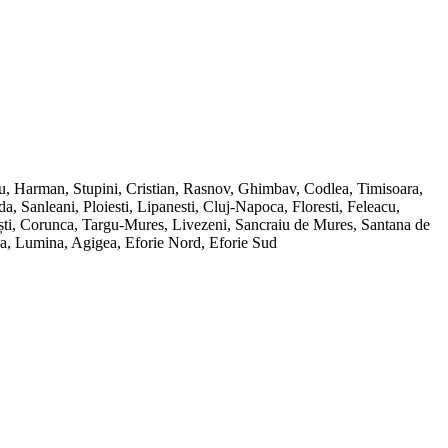
ru, Harman, Stupini, Cristian, Rasnov, Ghimbav, Codlea, Timisoara,
Sanleani, Ploiesti, Lipanesti, Cluj-Napoca, Floresti, Feleacu,
ești, Corunca, Targu-Mures, Livezeni, Sancraiu de Mures, Santana de
ana, Lumina, Agigea, Eforie Nord, Eforie Sud