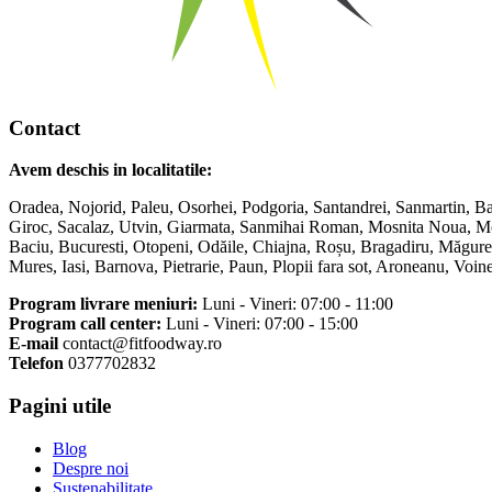
Contact
Avem deschis in localitatile:
Oradea, Nojorid, Paleu, Osorhei, Podgoria, Santandrei, Sanmartin, Ba
Giroc, Sacalaz, Utvin, Giarmata, Sanmihai Roman, Mosnita Noua, Mosn
Baciu, Bucuresti, Otopeni, Odăile, Chiajna, Roșu, Bragadiru, Măgurel
Mures, Iasi, Barnova, Pietrarie, Paun, Plopii fara sot, Aroneanu, Vo
Program livrare meniuri:
Luni - Vineri: 07:00 - 11:00
Program call center:
Luni - Vineri: 07:00 - 15:00
E-mail
contact@fitfoodway.ro
Telefon
0377702832
Pagini utile
Blog
Despre noi
Sustenabilitate